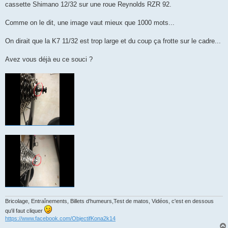
cassette Shimano 12/32 sur une roue Reynolds RZR 92.
n
o
n
Comme on le dit, une image vaut mieux que 1000 mots...
l
u
On dirait que la K7 11/32 est trop large et du coup ça frotte sur le cadre...
Avez vous déjà eu ce souci ?
Bricolage, Entraînements, Billets d'humeurs,Test de matos, Vidéos, c'est en dessous
qu'il faut cliquer
https://www.facebook.com/ObjectifKona2k14