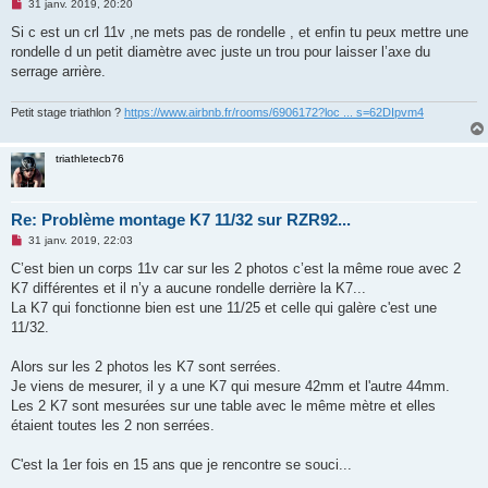
M
31 janv. 2019, 20:20
e
s
Si c est un crl 11v ,ne mets pas de rondelle , et enfin tu peux mettre une
s
rondelle d un petit diamètre avec juste un trou pour laisser l’axe du
a
g
serrage arrière.
e
n
o
Petit stage triathlon ?
https://www.airbnb.fr/rooms/6906172?loc ... s=62DIpvm4
n
l
u
triathletecb76
Re: Problème montage K7 11/32 sur RZR92...
M
31 janv. 2019, 22:03
e
s
C’est bien un corps 11v car sur les 2 photos c’est la même roue avec 2
s
K7 différentes et il n’y a aucune rondelle derrière la K7...
a
g
La K7 qui fonctionne bien est une 11/25 et celle qui galère c'est une
e
11/32.
n
o
n
Alors sur les 2 photos les K7 sont serrées.
l
u
Je viens de mesurer, il y a une K7 qui mesure 42mm et l'autre 44mm.
Les 2 K7 sont mesurées sur une table avec le même mètre et elles
étaient toutes les 2 non serrées.
C'est la 1er fois en 15 ans que je rencontre se souci...