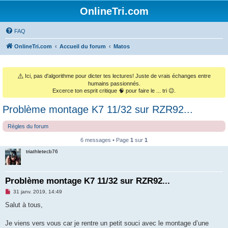
OnlineTri.com
FAQ
OnlineTri.com
Accueil du forum
Matos
⚠️
Ici, pas d'algorithme pour dicter tes lectures! Juste de vrais échanges entre
humains passionnés.
Excerce ton esprit critique 🧠 pour faire le ... tri 😉.
Problème montage K7 11/32 sur RZR92...
Règles du forum
6 messages • Page
1
sur
1
triathletecb76
Problème montage K7 11/32 sur RZR92...
M
31 janv. 2019, 14:49
e
s
Salut à tous,
s
a
g
Je viens vers vous car je rentre un petit souci avec le montage d’une
e