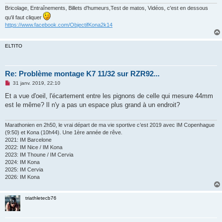
Bricolage, Entraînements, Billets d'humeurs,Test de matos, Vidéos, c'est en dessous
qu'il faut cliquer
https://www.facebook.com/ObjectifKona2k14
ELTITO
Re: Problème montage K7 11/32 sur RZR92...
M
31 janv. 2019, 22:10
e
s
Et a vue d'oeil, l'écartement entre les pignons de celle qui mesure 44mm
s
est le même? Il n'y a pas un espace plus grand à un endroit?
a
g
e
n
Marathonien en 2h50, le vrai départ de ma vie sportive c’est 2019 avec IM Copenhague
o
(9:50) et Kona (10h44). Une 1ère année de rêve.
n
2021: IM Barcelone
l
2022: IM Nice / IM Kona
u
2023: IM Thoune / IM Cervia
2024: IM Kona
2025: IM Cervia
2026: IM Kona
triathletecb76