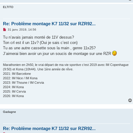
ELTITO
Re: Problème montage K7 11/32 sur RZR92...
M
31 janv. 2019, 14:56
e
s
Tu n’avais jamais monté de 11V dessus?
s
Ton crl est il un 11v? (Oui je sais c’est con)
a
g
Tu as une autre cassette sous la main , genre 11x25?
e
J’aimerai bien avoir un jour un soucis de montage sur une RZR
n
o
n
Marathonien en 2h50, le vrai départ de ma vie sportive c’est 2019 avec IM Copenhague
l
u
(9:50) et Kona (10h44). Une 1ère année de rêve.
2021: IM Barcelone
2022: IM Nice / IM Kona
2023: IM Thoune / IM Cervia
2024: IM Kona
2025: IM Cervia
2026: IM Kona
Gadagne
Re: Problème montage K7 11/32 sur RZR92...