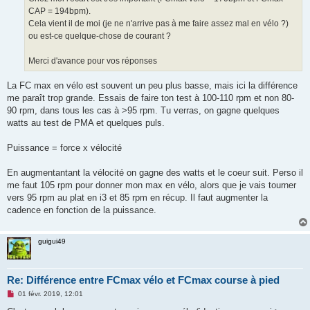
CAP = 194bpm).
Cela vient il de moi (je ne n'arrive pas à me faire assez mal en vélo ?)
ou est-ce quelque-chose de courant ?
Merci d'avance pour vos réponses
La FC max en vélo est souvent un peu plus basse, mais ici la différence
me paraît trop grande. Essais de faire ton test à 100-110 rpm et non 80-
90 rpm, dans tous les cas à >95 rpm. Tu verras, on gagne quelques
watts au test de PMA et quelques puls.
Puissance = force x vélocité
En augmentantant la vélocité on gagne des watts et le coeur suit. Perso il
me faut 105 rpm pour donner mon max en vélo, alors que je vais tourner
vers 95 rpm au plat en i3 et 85 rpm en récup. Il faut augmenter la
cadence en fonction de la puissance.
guigui49
Re: Différence entre FCmax vélo et FCmax course à pied
M
01 févr. 2019, 12:01
e
s