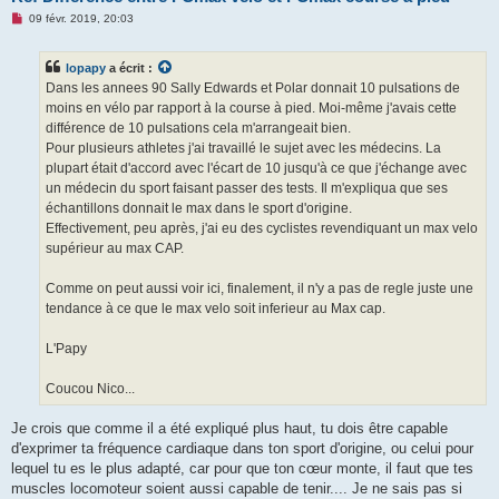
M
09 févr. 2019, 20:03
e
s
s
lopapy
a écrit :
a
g
Dans les annees 90 Sally Edwards et Polar donnait 10 pulsations de
e
moins en vélo par rapport à la course à pied. Moi-même j'avais cette
n
o
différence de 10 pulsations cela m'arrangeait bien.
n
Pour plusieurs athletes j'ai travaillé le sujet avec les médecins. La
l
u
plupart était d'accord avec l'écart de 10 jusqu'à ce que j'échange avec
un médecin du sport faisant passer des tests. Il m'expliqua que ses
échantillons donnait le max dans le sport d'origine.
Effectivement, peu après, j'ai eu des cyclistes revendiquant un max velo
supérieur au max CAP.
Comme on peut aussi voir ici, finalement, il n'y a pas de regle juste une
tendance à ce que le max velo soit inferieur au Max cap.
L'Papy
Coucou Nico...
Je crois que comme il a été expliqué plus haut, tu dois être capable
d'exprimer ta fréquence cardiaque dans ton sport d'origine, ou celui pour
lequel tu es le plus adapté, car pour que ton cœur monte, il faut que tes
muscles locomoteur soient aussi capable de tenir.... Je ne sais pas si