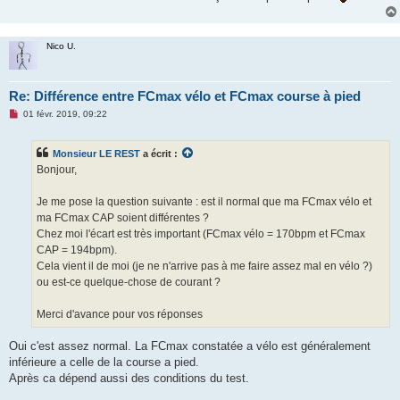
Nico U.
Re: Différence entre FCmax vélo et FCmax course à pied
M
01 févr. 2019, 09:22
e
s
s
Monsieur LE REST
a écrit :
a
g
Bonjour,
e
n
o
Je me pose la question suivante : est il normal que ma FCmax vélo et
n
ma FCmax CAP soient différentes ?
l
u
Chez moi l'écart est très important (FCmax vélo = 170bpm et FCmax
CAP = 194bpm).
Cela vient il de moi (je ne n'arrive pas à me faire assez mal en vélo ?)
ou est-ce quelque-chose de courant ?
Merci d'avance pour vos réponses
Oui c'est assez normal. La FCmax constatée a vélo est généralement
inférieure a celle de la course a pied.
Après ca dépend aussi des conditions du test.