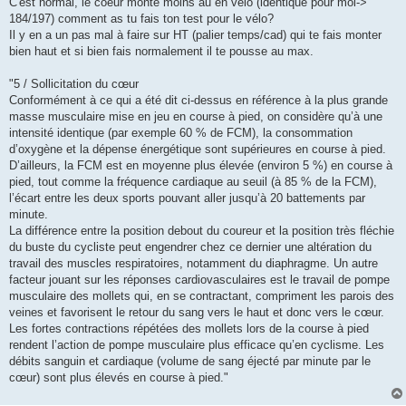
C'est normal, le coeur monte moins au en vélo (identique pour moi->
s
184/197) comment as tu fais ton test pour le vélo?
a
g
Il y en a un pas mal à faire sur HT (palier temps/cad) qui te fais monter
e
bien haut et si bien fais normalement il te pousse au max.
n
o
n
"5 / Sollicitation du cœur
l
u
Conformément à ce qui a été dit ci-dessus en référence à la plus grande
masse musculaire mise en jeu en course à pied, on considère qu’à une
intensité identique (par exemple 60 % de FCM), la consommation
d’oxygène et la dépense énergétique sont supérieures en course à pied.
D’ailleurs, la FCM est en moyenne plus élevée (environ 5 %) en course à
pied, tout comme la fréquence cardiaque au seuil (à 85 % de la FCM),
l’écart entre les deux sports pouvant aller jusqu’à 20 battements par
minute.
La différence entre la position debout du coureur et la position très fléchie
du buste du cycliste peut engendrer chez ce dernier une altération du
travail des muscles respiratoires, notamment du diaphragme. Un autre
facteur jouant sur les réponses cardiovasculaires est le travail de pompe
musculaire des mollets qui, en se contractant, compriment les parois des
veines et favorisent le retour du sang vers le haut et donc vers le cœur.
Les fortes contractions répétées des mollets lors de la course à pied
rendent l’action de pompe musculaire plus efficace qu’en cyclisme. Les
débits sanguin et cardiaque (volume de sang éjecté par minute par le
cœur) sont plus élevés en course à pied."