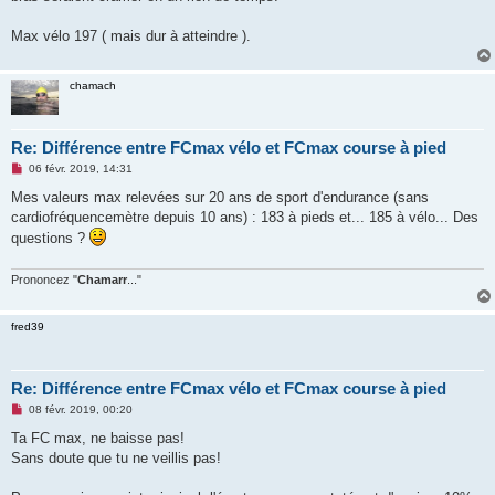
Max vélo 197 ( mais dur à atteindre ).
chamach
Re: Différence entre FCmax vélo et FCmax course à pied
M
06 févr. 2019, 14:31
e
s
Mes valeurs max relevées sur 20 ans de sport d'endurance (sans
s
cardiofréquencemètre depuis 10 ans) : 183 à pieds et... 185 à vélo... Des
a
g
questions ?
e
n
o
Prononcez "
Chamarr
..."
n
l
u
fred39
Re: Différence entre FCmax vélo et FCmax course à pied
M
08 févr. 2019, 00:20
e
s
Ta FC max, ne baisse pas!
s
Sans doute que tu ne veillis pas!
a
g
e