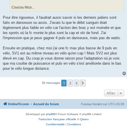
Coucou Nico...
Pour être rigoureux, il faudrait aussi savoir si les derniers paliers sont
faits en danseuse ou assis. J'avais lu que le débit sanguin était
légèrement plus faible en vélo car l'action des bras y est moindre et que
les sports où la fc monte le plus sont la cap et ski de fond. J'ai
l'impression que je peux gagner 4 puls en danseuse, mais pas de watts.
Ensuite en pratique, chez moi j'ai une fc max plus basse de 9 puls en
vélo, SV1 est au même niveau en vélo qu'en cap ! Mais SV2 est plus
élevé en cap. Du coup je vous donne raison pour l'adaptation où je vois
que ma courbe de puissance et puls en vélo s'est améliorée dans le bas
pour le vélo longue distance.
1
2
3
Suivant
36 messages
Aller
OnlineTri.com
Accueil du forum
Fuseau horaire sur
UTC+01:00
Développé par
phpBB
® Forum Software © phpBB Limited
Traduction française officielle
©
Qiaeru
Confidentialité
|
Conditions