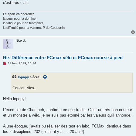
c'est très clair.
Le sport va chercher
la peur pour la dominer,
la fatigue pour en triompher,
la difficulté pour la vaincre. P de Coubertin
Nico U.
Re: Différence entre FCmax vélo et FCmax course à pied
M
11 févr. 2019, 10:14
e
s
s
lopapy
a écrit :
a
g
e
Coucou Nico...
n
o
n
Hello lopapy!
l
u
L'exemple de Chamach, confirme ce que tu dis. C'est un très bon coureur
et un monstre a vélo, je ne suis pas étonné par les valeurs qu'il annonce..
A une époque, j'avais pu réaliser des test en labo. FCMax identique dans
les 2 disciplines: 202 (c'etait il y a .... 20 ans!)