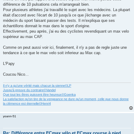
g
différence de 10 pulsations cela m'arrangeait bien.
e
Pour plusieurs athletes j'ai travaillé le sujet avec les médecins. La plupart
n
o
était d'accord avec l'écart de 10 jusqu'à ce que j'échange avec un
n
médecin du sport faisant passer des tests. Il m'expliqua que ses
l
u
échantillons donnait le max dans le sport d'origine.
Effectivement, peu après, j'ai eu des cyclistes revendiquant un max velo
supérieur au max CAP.
Comme on peut aussi voir ici, finalement, il n'y a pas de regle juste une
tendance à ce que le max velo soit inferieur au Max cap.
L'Papy
Coucou Nico...
Il n’y a qu’une vérité mais chacun la sienne©LP
Jusqu'à preuve du contraire©Vandel
Que tout les êtres puissent être heureux©Goenka
La satisfaction qu'on tire de la vengeance ne dure qu'un moment, celle que nous donne
la clémence est éternelle©Henri4
yoann-51
Re: Différence entre FCmax vélo et FCmax course à pied