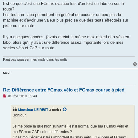
Est-ce que c'est une FCmax évaluée lors d'un test en labo ou sur la
route?
Les tests en labo permettent en général de pousser un peu plus la
machine et d'avoir une valeur plus précise que des tests effectués sur
piste ou sur route.
Il y a quelques années, j'avais atteint le même max a pied et a vélo en
labo, alors qu'il y avait une différence assez importante lors de mes
sorties vélo et CaP sur route.
Faut pas pousser mes mails dans les ordis..
raoul
Re: Différence entre FCmax vélo et FCmax course à pied
M
01 févr. 2019, 09:43
e
s
s
Monsieur LE REST
a écrit :
a
g
Bonjour,
e
n
o
Je me pose la question suivante : est il normal que ma FCmax vélo et
n
ma FCmax CAP soient différentes ?
l
u
Chez moi l'écart est très important (FCmax vélo = 170bpm et FCmax