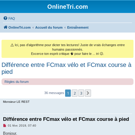
OnlineTri.com
FAQ
OnlineTri.com
Accueil du forum
Entraînement
⚠️
Ici, pas d'algorithme pour dicter tes lectures! Juste de vrais échanges entre
humains passionnés.
Excerce ton esprit critique 🧠 pour faire le ... tri 😉.
Différence entre FCmax vélo et FCmax course à
pied
Règles du forum
1
2
3
Suivant
36 messages
Monsieur LE REST
Différence entre FCmax vélo et FCmax course à pied
M
01 févr. 2019, 07:40
e
s
Bonjour,