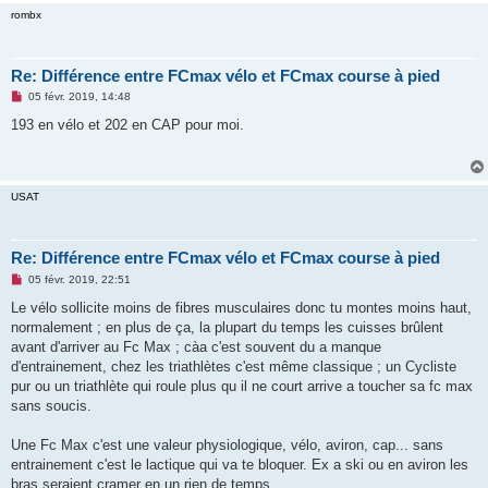
rombx
Re: Différence entre FCmax vélo et FCmax course à pied
M
05 févr. 2019, 14:48
e
s
193 en vélo et 202 en CAP pour moi.
s
a
g
e
n
USAT
o
n
l
u
Re: Différence entre FCmax vélo et FCmax course à pied
M
05 févr. 2019, 22:51
e
s
Le vélo sollicite moins de fibres musculaires donc tu montes moins haut,
s
normalement ; en plus de ça, la plupart du temps les cuisses brûlent
a
g
avant d'arriver au Fc Max ; càa c'est souvent du a manque
e
d'entrainement, chez les triathlètes c'est même classique ; un Cycliste
n
o
pur ou un triathlète qui roule plus qu il ne court arrive a toucher sa fc max
n
sans soucis.
l
u
Une Fc Max c'est une valeur physiologique, vélo, aviron, cap... sans
entrainement c'est le lactique qui va te bloquer. Ex a ski ou en aviron les
bras seraient cramer en un rien de temps.