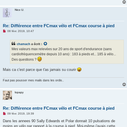
Nico U.
Re: Différence entre FCmax vélo et FCmax course à pied
M
08 févr. 2019, 10:47
e
s
s
chamach
a écrit :
a
g
Mes valeurs max relevées sur 20 ans de sport d'endurance (sans
e
cardiofréquencemètre depuis 10 ans) : 183 à pieds et... 185 à vélo...
n
o
Des questions ?
n
l
u
Mais ca c'est parce que t'as jamais su courir
Faut pas pousser mes mails dans les ordis..
lopapy
Re: Différence entre FCmax vélo et FCmax course à pied
M
09 févr. 2019, 19:39
e
s
Dans les annees 90 Sally Edwards et Polar donnait 10 pulsations de
s
moins en vélo par rapport à la course à pied. Moi-même j'avais cette
a