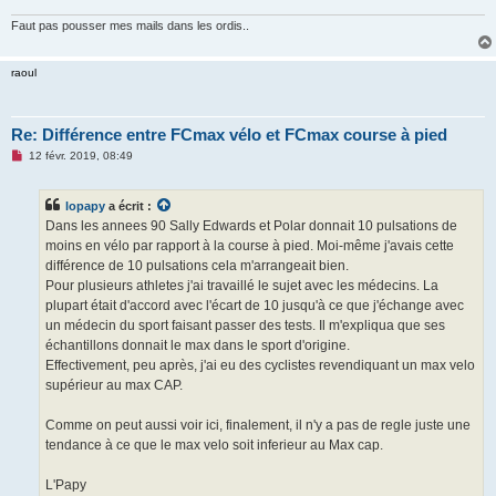
Faut pas pousser mes mails dans les ordis..
raoul
Re: Différence entre FCmax vélo et FCmax course à pied
M
12 févr. 2019, 08:49
e
s
s
lopapy
a écrit :
a
g
Dans les annees 90 Sally Edwards et Polar donnait 10 pulsations de
e
moins en vélo par rapport à la course à pied. Moi-même j'avais cette
n
o
différence de 10 pulsations cela m'arrangeait bien.
n
Pour plusieurs athletes j'ai travaillé le sujet avec les médecins. La
l
u
plupart était d'accord avec l'écart de 10 jusqu'à ce que j'échange avec
un médecin du sport faisant passer des tests. Il m'expliqua que ses
échantillons donnait le max dans le sport d'origine.
Effectivement, peu après, j'ai eu des cyclistes revendiquant un max velo
supérieur au max CAP.
Comme on peut aussi voir ici, finalement, il n'y a pas de regle juste une
tendance à ce que le max velo soit inferieur au Max cap.
L'Papy