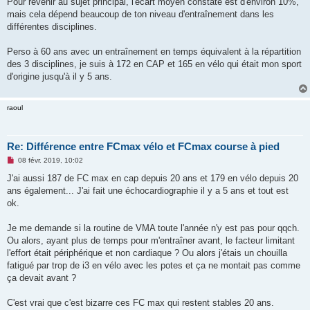
Pour revenir au sujet principal, l'écart moyen constaté est d'environ 10%,
n
o
mais cela dépend beaucoup de ton niveau d'entraînement dans les
n
différentes disciplines.
l
u
Perso à 60 ans avec un entraînement en temps équivalent à la répartition
des 3 disciplines, je suis à 172 en CAP et 165 en vélo qui était mon sport
d'origine jusqu'à il y 5 ans.
raoul
Re: Différence entre FCmax vélo et FCmax course à pied
M
08 févr. 2019, 10:02
e
s
J'ai aussi 187 de FC max en cap depuis 20 ans et 179 en vélo depuis 20
s
ans également... J'ai fait une échocardiographie il y a 5 ans et tout est
a
g
ok.
e
n
o
Je me demande si la routine de VMA toute l'année n'y est pas pour qqch.
n
Ou alors, ayant plus de temps pour m'entraîner avant, le facteur limitant
l
u
l'effort était périphérique et non cardiaque ? Ou alors j'étais un chouilla
fatigué par trop de i3 en vélo avec les potes et ça ne montait pas comme
ça devait avant ?
C'est vrai que c'est bizarre ces FC max qui restent stables 20 ans.