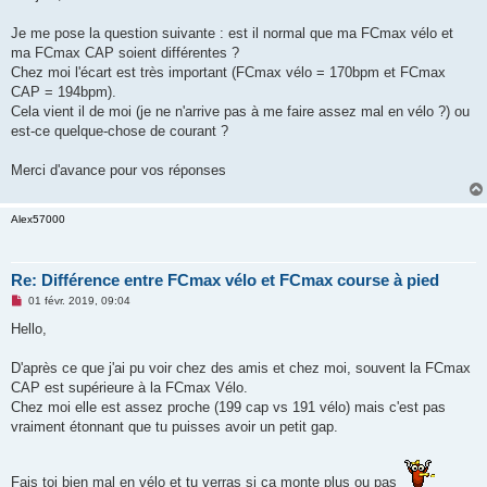
s
a
g
Je me pose la question suivante : est il normal que ma FCmax vélo et
e
ma FCmax CAP soient différentes ?
n
o
Chez moi l'écart est très important (FCmax vélo = 170bpm et FCmax
n
CAP = 194bpm).
l
u
Cela vient il de moi (je ne n'arrive pas à me faire assez mal en vélo ?) ou
est-ce quelque-chose de courant ?
Merci d'avance pour vos réponses
Alex57000
Re: Différence entre FCmax vélo et FCmax course à pied
M
01 févr. 2019, 09:04
e
s
Hello,
s
a
g
D'après ce que j'ai pu voir chez des amis et chez moi, souvent la FCmax
e
CAP est supérieure à la FCmax Vélo.
n
o
Chez moi elle est assez proche (199 cap vs 191 vélo) mais c'est pas
n
vraiment étonnant que tu puisses avoir un petit gap.
l
u
Fais toi bien mal en vélo et tu verras si ça monte plus ou pas