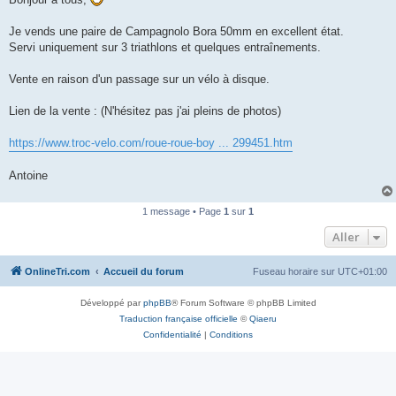
s
a
g
Je vends une paire de Campagnolo Bora 50mm en excellent état.
e
Servi uniquement sur 3 triathlons et quelques entraînements.
n
o
n
Vente en raison d'un passage sur un vélo à disque.
l
u
Lien de la vente : (N'hésitez pas j'ai pleins de photos)
https://www.troc-velo.com/roue-roue-boy ... 299451.htm
Antoine
1 message • Page
1
sur
1
Aller
OnlineTri.com
Accueil du forum
Fuseau horaire sur
UTC+01:00
Développé par
phpBB
® Forum Software © phpBB Limited
Traduction française officielle
©
Qiaeru
Confidentialité
|
Conditions