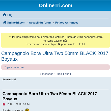
OnlineTri.com
FAQ
OnlineTri.com
Accueil du forum
Petites Annonces
⚠️
Ici, pas d'algorithme pour dicter tes lectures! Juste de vrais échanges entre
humains passionnés.
Excerce ton esprit critique 🧠 pour faire le ... tri 😉.
Campagnolo Bora Ultra Two 50mm BLACK 2017
Boyaux
Règles du forum
1 message • Page
1
sur
1
AntoineMIG
Campagnolo Bora Ultra Two 50mm BLACK 2017
Boyaux
M
13 févr. 2019, 18:14
e
s
Bonjour à tous,