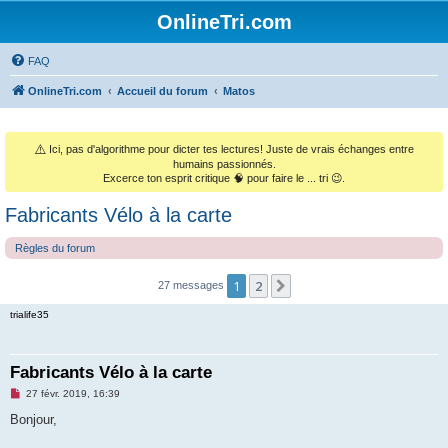
OnlineTri.com
FAQ
OnlineTri.com
Accueil du forum
Matos
⚠️
Ici, pas d'algorithme pour dicter tes lectures! Juste de vrais échanges entre
humains passionnés.
Excerce ton esprit critique 🧠 pour faire le ... tri 😉.
Fabricants Vélo à la carte
Règles du forum
1
2
Suivant
27 messages
trialife35
Fabricants Vélo à la carte
M
27 févr. 2019, 16:39
e
s
Bonjour,
s
a