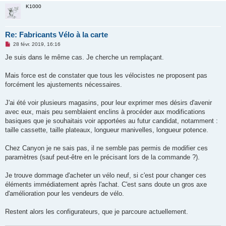
n
K1000
o
n
l
u
Re: Fabricants Vélo à la carte
M
28 févr. 2019, 16:16
e
s
Je suis dans le même cas. Je cherche un remplaçant.
s
a
g
Mais force est de constater que tous les vélocistes ne proposent pas
e
forcément les ajustements nécessaires.
n
o
n
J'ai été voir plusieurs magasins, pour leur exprimer mes désirs d'avenir
l
u
avec eux, mais peu semblaient enclins à procéder aux modifications
basiques que je souhaitais voir apportées au futur candidat, notamment :
taille cassette, taille plateaux, longueur manivelles, longueur potence.
Chez Canyon je ne sais pas, il ne semble pas permis de modifier ces
paramètres (sauf peut-être en le précisant lors de la commande ?).
Je trouve dommage d'acheter un vélo neuf, si c'est pour changer ces
éléments immédiatement après l'achat. C'est sans doute un gros axe
d'amélioration pour les vendeurs de vélo.
Restent alors les configurateurs, que je parcoure actuellement.