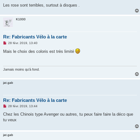
a
g
Les rose sont terribles, surtout à disques .
e
n
o
n
K1000
l
u
Re: Fabricants Vélo à la carte
M
28 févr. 2019, 13:40
e
s
Mais le choix des coloris est très limité
s
a
g
e
n
Jamais moins qu'à fond.
o
n
l
jat.gab
u
Re: Fabricants Vélo à la carte
M
28 févr. 2019, 13:44
e
s
Chez les Chinois type Avenger ou autres, tu peux faire faire la déco que
s
tu veux
a
g
e
n
jat.gab
o
n