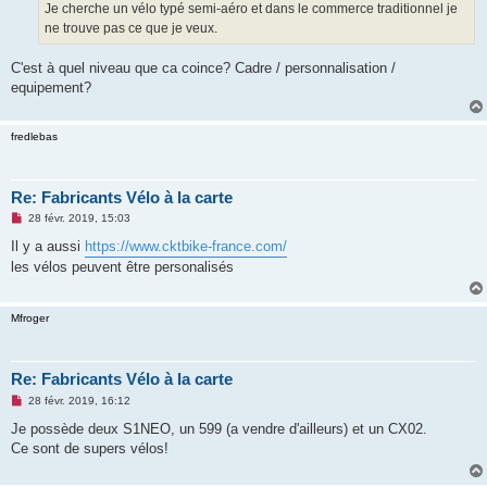
Je cherche un vélo typé semi-aéro et dans le commerce traditionnel je
ne trouve pas ce que je veux.
C'est à quel niveau que ca coince? Cadre / personnalisation /
equipement?
fredlebas
Re: Fabricants Vélo à la carte
M
28 févr. 2019, 15:03
e
s
Il y a aussi
https://www.cktbike-france.com/
s
les vélos peuvent être personalisés
a
g
e
n
Mfroger
o
n
l
u
Re: Fabricants Vélo à la carte
M
28 févr. 2019, 16:12
e
s
Je possède deux S1NEO, un 599 (a vendre d'ailleurs) et un CX02.
s
Ce sont de supers vélos!
a
g
e