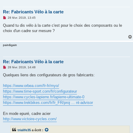
l
u
Re: Fabricants Vélo à la carte
M
28 févr. 2019, 13:45
e
s
Quand tu dis vélo à la carte c'est pour le choix des composants ou le
s
choix d'un cadre sur mesure ?
a
g
e
n
pain&gain
o
n
l
u
Re: Fabricants Vélo à la carte
M
28 févr. 2019, 14:48
e
s
Quelques liens des configurateurs de gros fabricants:
s
a
g
https://www.orbea.com/fr-fr/myo/
e
https://www.time-sport.com/fr/configurateur
n
o
https://www.cycles-lapierre.fr/lapierre-ultimate-0
n
https://www.trekbikes.com/fr/fr_FR/proj ... nt-advisor
l
u
En mode epuré, cadre acier
http://www.victoire-cycles.com/
trialife35
a écrit :