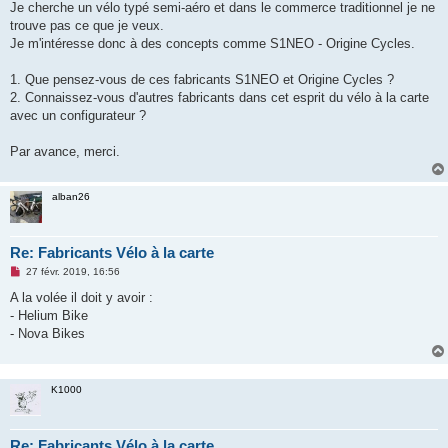
g
Je cherche un vélo typé semi-aéro et dans le commerce traditionnel je ne
e
trouve pas ce que je veux.
n
o
Je m'intéresse donc à des concepts comme S1NEO - Origine Cycles.
n
l
u
1. Que pensez-vous de ces fabricants S1NEO et Origine Cycles ?
2. Connaissez-vous d'autres fabricants dans cet esprit du vélo à la carte
avec un configurateur ?
Par avance, merci.
alban26
Re: Fabricants Vélo à la carte
M
27 févr. 2019, 16:56
e
s
A la volée il doit y avoir :
s
- Helium Bike
a
g
- Nova Bikes
e
n
o
n
K1000
l
u
Re: Fabricants Vélo à la carte