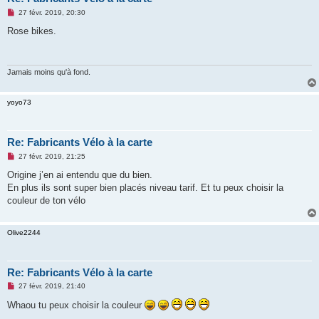
M
27 févr. 2019, 20:30
e
s
Rose bikes.
s
a
g
e
n
Jamais moins qu'à fond.
o
n
l
yoyo73
u
Re: Fabricants Vélo à la carte
M
27 févr. 2019, 21:25
e
s
Origine j’en ai entendu que du bien.
s
En plus ils sont super bien placés niveau tarif. Et tu peux choisir la
a
g
couleur de ton vélo
e
n
o
Olive2244
n
l
u
Re: Fabricants Vélo à la carte
M
27 févr. 2019, 21:40
e
s
Whaou tu peux choisir la couleur
s