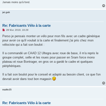
Jamais moins qu'à fond.
jat.gab
Re: Fabricants Vélo à la carte
M
28 févr. 2019, 16:29
e
s
Perso je pensais monter un vélo pour mon fils avec un cadre générique
s
pour avoir ce qu'il voulait à la carte et finalement j'ai pris chez mon
a
g
vélociste qui a fait son boulot :
e
n
o
Il a commandé un CAAD 12 Ultegra avec roue de base, il m'a repris le
n
groupe complet, selle et les roues pour passer en Sram force mono
l
u
plateau et roue Bontrager, en gros on a gardé le cadre et quelques
périphériques.
Il a fait son boulot pour le conseil et adapté au besoin client, ce que l'on
devrait avoir dans tout bon magasin
trialife35
Re: Fabricants Vélo à la carte