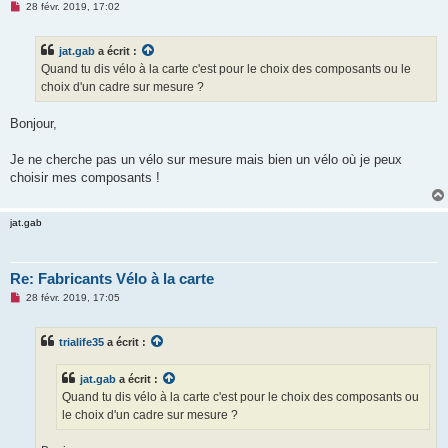
M
28 févr. 2019, 17:02
e
s
s
jat.gab
a écrit :
a
g
Quand tu dis vélo à la carte c'est pour le choix des composants ou le
e
choix d'un cadre sur mesure ?
n
o
n
Bonjour,
l
u
Je ne cherche pas un vélo sur mesure mais bien un vélo où je peux
choisir mes composants !
jat.gab
Re: Fabricants Vélo à la carte
M
28 févr. 2019, 17:05
e
s
s
trialife35
a écrit :
a
g
e
jat.gab
a écrit :
n
o
Quand tu dis vélo à la carte c'est pour le choix des composants ou
n
le choix d'un cadre sur mesure ?
l
u