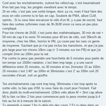
Cool avec les enchaînements, surtout les vélos/cap, c’est traumatisant.
N’en fait pas trop, les progrès viendront avec le temps.
2h en vélo, c’est pas une sortie longue, donc ça va, mais il faut faire des
exos en vélo comme tu le fais en cap, Soutient de PMA, allure CLM,
sprints...Si tu veux bien encaisser le vélo d’un M, y a pas de secret, faut
faire des sorties rythmées mais de 3h-3h30 sinon ce sera un peu plus
compliqué.
Pour ton chrono de 2h30, c’est juste des mathématiques, 30 min de nat +
50 min de cap il te reste 70 minutes pour 40 km de vélo, soit 35km/h de
moyenne, chez les filles, hormis le HN, ça coure pas les rues ce genre
de moyenne. Sachant que je n’ai pas inclus les transitions, et que j’ai pas
pris large pour ton chrono 10km cap (+ 3 minutes sur ton PB) et que j’ai
compté 2min au 100m pour la nat.
Par contre tu peux pas prendre une fourchette de 5 minutes pour parler de
ton temps sur 1500m natation, c’est bien trop large, y a une sacré
différence entre 25 minutes, ou 30 minutes et tes 2minutes 15 au 100m.
25 minutes c’est 1’40’’ au 100m et 30minutes c’est 2’ au 100m soit 20
secondes d’écart, soit un gouffre.
Tes enchaînements cap sont trop long, 30minutes c’est trop après ta
sortie vélo, tu fais pas d’IM, tu veux faire du court pour l’instant. Fait
donc plutôt du multi-enchaînement: (10km vélo allure M + 2km cap allure
M) tu fais ce bloc 2 fois pour commencer puis tu peux monter jusqu’à 4
fois au fur et à mesure de la saison.
Tu apprends à nager ? As tu déjà pris des cours ? Es tu dans dans un