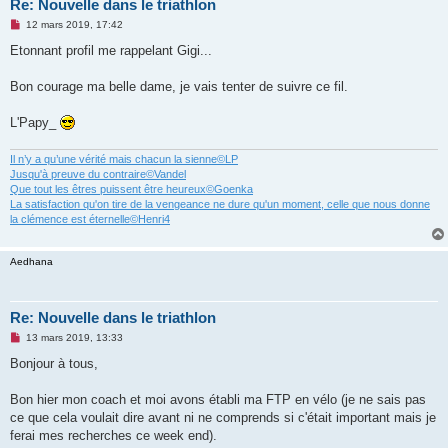
Re: Nouvelle dans le triathlon
M
12 mars 2019, 17:42
e
s
Etonnant profil me rappelant Gigi...
s
a
g
Bon courage ma belle dame, je vais tenter de suivre ce fil.
e
n
o
L'Papy_
n
l
u
Il n’y a qu’une vérité mais chacun la sienne©LP
Jusqu'à preuve du contraire©Vandel
Que tout les êtres puissent être heureux©Goenka
La satisfaction qu'on tire de la vengeance ne dure qu'un moment, celle que nous donne
la clémence est éternelle©Henri4
Aedhana
Re: Nouvelle dans le triathlon
M
13 mars 2019, 13:33
e
s
Bonjour à tous,
s
a
g
Bon hier mon coach et moi avons établi ma FTP en vélo (je ne sais pas
e
ce que cela voulait dire avant ni ne comprends si c'était important mais je
n
o
ferai mes recherches ce week end).
n