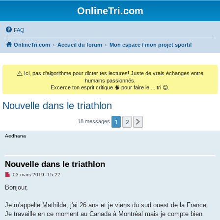
OnlineTri.com
FAQ
OnlineTri.com
Accueil du forum
Mon espace / mon projet sportif
⚠️
Ici, pas d'algorithme pour dicter tes lectures! Juste de vrais échanges entre
humains passionnés.
Excerce ton esprit critique 🧠 pour faire le ... tri 😉.
Nouvelle dans le triathlon
1
2
Suivant
18 messages
Aedhana
Nouvelle dans le triathlon
M
03 mars 2019, 15:22
e
s
Bonjour,
s
a
g
Je m'appelle Mathilde, j'ai 26 ans et je viens du sud ouest de la France.
e
Je travaille en ce moment au Canada à Montréal mais je compte bien
n