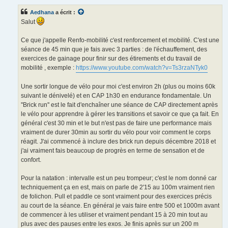
s
s
Aedhana
a écrit :
a
g
Salut
e
n
o
Ce que j'appelle Renfo-mobilité c'est renforcement et mobilité. C'est une
n
séance de 45 min que je fais avec 3 parties : de l'échauffement, des
l
u
exercices de gainage pour finir sur des étirements et du travail de
mobilité , exemple :
https://www.youtube.com/watch?v=Ts3rzaNTyk0
Une sortir longue de vélo pour moi c'est environ 2h (plus ou moins 60k
suivant le dénivelé) et en CAP 1h30 en endurance fondamentale. Un
''Brick run'' est le fait d'enchaîner une séance de CAP directement après
le vélo pour apprendre à gérer les transitions et savoir ce que ça fait. En
général c'est 30 min et le but n'est pas de faire une performance mais
vraiment de durer 30min au sortir du vélo pour voir comment le corps
réagit. J'ai commencé à inclure des brick run depuis décembre 2018 et
j'ai vraiment fais beaucoup de progrès en terme de sensation et de
confort.
Pour la natation : intervalle est un peu trompeur; c'est le nom donné car
techniquement ça en est, mais on parle de 2'15 au 100m vraiment rien
de folichon. Pull et paddle ce sont vraiment pour des exercices précis
au court de la séance. En général je vais faire entre 500 et 1000m avant
de commencer à les utiliser et vraiment pendant 15 à 20 min tout au
plus avec des pauses entre les exos. Je finis après sur un 200 m