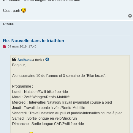
C'est parti
FAYARD
Re: Nouvelle dans le triathlon
M
04 mars 2019, 17:45
e
s
s
Aedhana
a écrit :
a
g
Bonjour,
e
n
o
Alors semaine 10 de l'année et 3 semaine de ''Bike focus''.
n
l
u
Programme :
Lundi : Natation/Zwfit bike free ride
Mardi : Zwift Wringer/Renfo-Mobilité
Mercredi : Intervalles Natation/Travail pyramidal course à pied
Jeudi : Travail de pente à vélo/Renfo-Mobilité
Vendredi : Travail natation au pull et paddle/Intervalles course à pied
Samedi : Sortie longue en vélo/Brick run
Dimanche : Sortie longue CAP/Zwift free ride