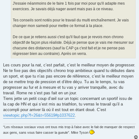
J'essaie néanmoins de le faire 1 fois par moi pour qu'il adapte mes
exercices. Je savais déjà nager avant mais pas à ce niveau.
Tes conseils sont notés pour le travail du multi enchaînement. Je vais
changer mon samedi pour mettre ce format à la place.
De ce que je retiens aussi c'est qu'il faut que je revois mon chrono
objectif de façon plus réaliste. Déjà je pense que je vais me mesurer sur
chacune des distances (sauf la CAP ça c'est fait et je ne pense pas
régresser bien au contraire). Après on verra.
Les cours pour la nat, c’est parfait, c’est le meilleur moyen de progresser.
Ne te fixe pas des objectifs chrono trop ambitieux quand tu débutes dans
un sport, et que tu n’as pas encore de référence, c’est le meilleur moyen
de se mettre trop de pression et d’être déçu. Tu as le temps, tu vas
progresser au fur et à mesure et tu vas y arriver tranquille, avec du
travail. Rome ne s’est pas fait en un jour.
Tiens jette un petit coup d’œil sur un topic concernant un sportif issu de
la cap de HN et qui s’est mis au triathlon, tu verras le travail qu’il a
accompli pour arriver là où il est tout en étant doué. C’est
viewtopic.php?f=26&t=55619#p1037622
.
“Les réseaux sociaux vous ont tous mis trop à l’aise avec le fait de manquer de respect
aux gens, sans vous faire casser la gueule”. Mike Tyson