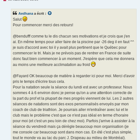
e
s
s
Aedhana
a écrit :
a
g
Salut
e
Pour commencer merci des retours!
n
o
n
@bendufff comme tu le dis chacun ses motivations et je crois que j'en
l
u
ai. En même temps pour aller faire de la piscine par -26 deg il en faut ^^
je suis d'accord avec toi il y avait plus pertinent que le Québec pour
commencer le tri. Mais je ne prévois pas de rentrer en France de suite
donc faut bien commencer à un moment. J'espère que cela me donnera
au moins une meilleure acclimatation au froid
@Fayard OK beaucoup de matière à regarder ici pour moi. Merci d'avoir
pris le temps d'écrire tous cela.
Pour la natation seule la séance du lundi est avec un professeur. Nous
sommes 4 à 6 environ donc je pense qu'on a une attention correcte de
la part du prof et la plupart de mes progrès viennent de lui. Les 2 autres
séances de natations sont des exos personnalisés envoyés par mon
coach de club de triathlon. Je pourrais aller m'entraîner avec lui et le
club mais le problème c'est que ce n'est pas idéal en terme d'horaire
pour moi (et c'est un peu loin de chez moi). Parfois j'arrive à assister à la
séance du vendredi mais ça dérègle beaucoup mon organisation (je
me console car beaucoup sont dans mon cas. En été c'est plus simple,
tout le monde va au lac du parc J. Drapeau au milieu de Montréal).