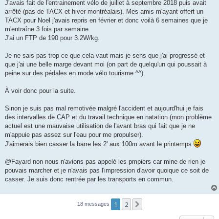
J'avais fait de l'entrainement vélo de juillet à septembre 2018 puis avait
l
u
arrêté (pas de TACX et hiver montréalais). Mes amis m'ayant offert un
TACX pour Noel j'avais repris en février et donc voilà 6 semaines que je
m'entraîne 3 fois par semaine.
J'ai un FTP de 190 pour 3.2W/kg.
Je ne sais pas trop ce que cela vaut mais je sens que j'ai progressé et
que j'ai une belle marge devant moi (on part de quelqu'un qui poussait à
peine sur des pédales en mode vélo tourisme ^^).
À voir donc pour la suite.
Sinon je suis pas mal remotivée malgré l'accident et aujourd'hui je fais
des intervalles de CAP et du travail technique en natation (mon problème
actuel est une mauvaise utilisation de l'avant bras qui fait que je ne
m'appuie pas assez sur l'eau pour me propulser).
J'aimerais bien casser la barre les 2' aux 100m avant le printemps
@Fayard non nous n'avions pas appelé les pmpiers car mine de rien je
pouvais marcher et je n'avais pas l'impression d'avoir quoique ce soit de
casser. Je suis donc rentrée par les transports en commun.
1
2
Suivant
18 messages