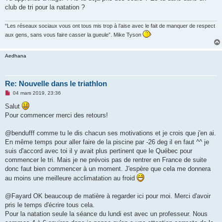
club de tri pour la natation ?
“Les réseaux sociaux vous ont tous mis trop à l’aise avec le fait de manquer de respect
aux gens, sans vous faire casser la gueule”. Mike Tyson
Aedhana
Re: Nouvelle dans le triathlon
M
04 mars 2019, 23:36
e
s
Salut
s
Pour commencer merci des retours!
a
g
e
@bendufff comme tu le dis chacun ses motivations et je crois que j'en ai.
n
o
En même temps pour aller faire de la piscine par -26 deg il en faut ^^ je
n
suis d'accord avec toi il y avait plus pertinent que le Québec pour
l
u
commencer le tri. Mais je ne prévois pas de rentrer en France de suite
donc faut bien commencer à un moment. J'espère que cela me donnera
au moins une meilleure acclimatation au froid
@Fayard OK beaucoup de matière à regarder ici pour moi. Merci d'avoir
pris le temps d'écrire tous cela.
Pour la natation seule la séance du lundi est avec un professeur. Nous