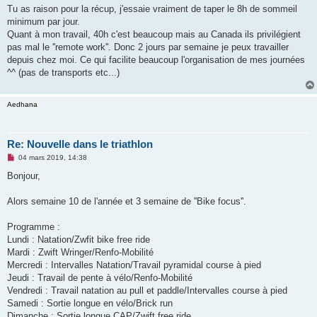
Tu as raison pour la récup, j'essaie vraiment de taper le 8h de sommeil
minimum par jour.
Quant à mon travail, 40h c'est beaucoup mais au Canada ils privilégient
pas mal le ''remote work''. Donc 2 jours par semaine je peux travailler
depuis chez moi. Ce qui facilite beaucoup l'organisation de mes journées
^^ (pas de transports etc...)
Aedhana
Re: Nouvelle dans le triathlon
M
04 mars 2019, 14:38
e
s
Bonjour,
s
a
g
Alors semaine 10 de l'année et 3 semaine de ''Bike focus''.
e
n
o
Programme :
n
Lundi : Natation/Zwfit bike free ride
l
u
Mardi : Zwift Wringer/Renfo-Mobilité
Mercredi : Intervalles Natation/Travail pyramidal course à pied
Jeudi : Travail de pente à vélo/Renfo-Mobilité
Vendredi : Travail natation au pull et paddle/Intervalles course à pied
Samedi : Sortie longue en vélo/Brick run
Dimanche : Sortie longue CAP/Zwift free ride