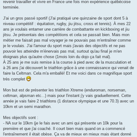
o
revenir travailler et vivre en France une fois mon expérience québécoise
n
terminée.
l
u
J'ai un gros passé sportif (J'ai pratiqué une quinzaine de sport dont 5 à
niveau compétitif : équitation, rugby, jiu jitsu, cross et tennis). À mes 22
ans je voulais entamer une carrière de combattante en kickboxing et jiu
jitsu. Je présentais des compétitions et cela se passait bien. Mais mon
métier me faisait pas mal voyager je ne pouvais pas m'entraîner comme
je le voulais. J'ai l'amour du sport mais j'avais des objectifs et ne pas
pouvoir les atteindre m'énervais pas mal, surtout qu'au final je m'en
éloignais plus qu'autre chose (1mois loin du dojo ça fait mal).
À 25 ans je me suis remise à la course à pied avec de la musculation et
à 26 ans j'ai découvert le triathlon grâce à une connaissance qui venait de
faire la Celtman. Cela m'a emballé! Et me voici dans ce magnifique sport
très complet
Mon but est de présenter les triathlon Xtreme (enduroman, norseman,
celtman, alpsman etc...) mais pour l'instant j'y vais graduellement. Cette
année je vais faire 2 triathlons (1 distance olympique et une 70.3) avec un
10km et un semi marathon.
Mes objectifs sont :
- NA sur le 10km (je le fais avec un ami qui présente un 10k pour la
première et que j'ai coaché. Il court bien mais quand on a commencé
l'entraînement il était obèse. Ça va de mieux en mieux mais étant donné