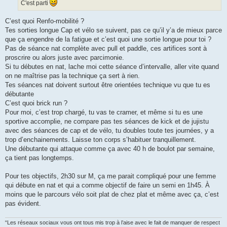
C'est parti
C’est quoi Renfo-mobilité ?
Tes sorties longue Cap et vélo se suivent, pas ce qu’il y’a de mieux parce
que ça engendre de la fatigue et c’est quoi une sortie longue pour toi ?
Pas de séance nat complète avec pull et paddle, ces artifices sont à
proscrire ou alors juste avec parcimonie.
Si tu débutes en nat, lache moi cette séance d’intervalle, aller vite quand
on ne maîtrise pas la technique ça sert à rien.
Tes séances nat doivent surtout être orientées technique vu que tu es
débutante
C’est quoi brick run ?
Pour moi, c’est trop chargé, tu vas te cramer, et même si tu es une
sportive accomplie, ne compare pas tes séances de kick et de jujistu
avec des séances de cap et de vélo, tu doubles toute tes journées, y a
trop d’enchainements. Laisse ton corps s’habituer tranquillement.
Une débutante qui attaque comme ça avec 40 h de boulot par semaine,
ça tient pas longtemps.
Pour tes objectifs, 2h30 sur M, ça me parait compliqué pour une femme
qui débute en nat et qui a comme objectif de faire un semi en 1h45. À
moins que le parcours vélo soit plat de chez plat et même avec ça, c’est
pas évident.
“Les réseaux sociaux vous ont tous mis trop à l’aise avec le fait de manquer de respect