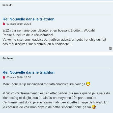
bendufff
Re: Nouvelle dans le triathlon
M
03 mars 2019, 22:33
e
s
9/12h par semaine pour débuter et en bossant à côté... Wouah!
s
Pense à inclure de la récupération!
a
g
Va voir le site runningaddict ou triathlon addict, un petit frenchie qui fait
e
pas mal d'heures sur Montréal en autodidacte...
n
o
n
l
u
Aedhana
Re: Nouvelle dans le triathlon
M
03 mars 2019, 23:50
e
s
Merci pour le tip runningaddict/triathlonaddict j'irai voir ça
s
a
g
et 9/12h d'entraînement c'est en effet parfois dur mais quand je faisais du
e
kickboxing et du jiu jitsu je faisais en moyenne 10h par semaine
n
o
d'entraînement donc je suis assez habituée à cette charge de travail. Et
n
je continue de voir mon physio de cette ''époque'' donc ça va
l
u