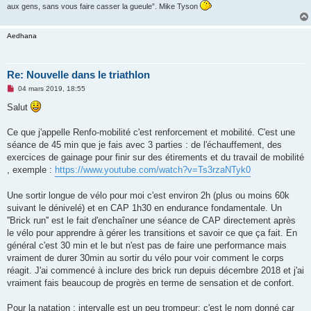
aux gens, sans vous faire casser la gueule”. Mike Tyson
Aedhana
Re: Nouvelle dans le triathlon
M
04 mars 2019, 18:55
e
s
Salut
s
a
g
Ce que j'appelle Renfo-mobilité c'est renforcement et mobilité. C'est une
e
séance de 45 min que je fais avec 3 parties : de l'échauffement, des
n
o
exercices de gainage pour finir sur des étirements et du travail de mobilité
n
, exemple :
https://www.youtube.com/watch?v=Ts3rzaNTyk0
l
u
Une sortir longue de vélo pour moi c'est environ 2h (plus ou moins 60k
suivant le dénivelé) et en CAP 1h30 en endurance fondamentale. Un
''Brick run'' est le fait d'enchaîner une séance de CAP directement après
le vélo pour apprendre à gérer les transitions et savoir ce que ça fait. En
général c'est 30 min et le but n'est pas de faire une performance mais
vraiment de durer 30min au sortir du vélo pour voir comment le corps
réagit. J'ai commencé à inclure des brick run depuis décembre 2018 et j'ai
vraiment fais beaucoup de progrès en terme de sensation et de confort.
Pour la natation : intervalle est un peu trompeur; c'est le nom donné car