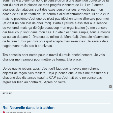
sommes 4 à 6 environ donc je pense qu'on a une attention correcte de la
part du prof et la plupart de mes progrès viennent de lui. Les 2 autres
séances de natations sont des exos personnalisés envoyés par mon
coach de club de triathlon. Je pourrais aller m'entraîner avec lui et le club
mais le problème c'est que ce n'est pas idéal en terme d'horaire pour moi
(et c'est un peu loin de chez moi). Parfois j'arrive à assister à la séance
du vendredi mais ça dérègle beaucoup mon organisation (je me console
car beaucoup sont dans mon cas. En été c'est plus simple, tout le monde
va au lac du parc J. Drapeau au milieu de Montréal). J'essaie néanmoins
de le faire 1 fois par moi pour qu'il adapte mes exercices. Je savais déjà
nager avant mais pas à ce niveau.
Tes conseils sont notés pour le travail du multi enchaînement. Je vais
changer mon samedi pour mettre ce format à la place.
De ce que je retiens aussi c'est qu'il faut que je revois mon chrono
objectif de façon plus réaliste. Déjà je pense que je vais me mesurer sur
chacune des distances (sauf la CAP ça c'est fait et je ne pense pas
régresser bien au contraire). Après on verra.
FAYARD
Re: Nouvelle dans le triathlon
M
05 mars 2019, 00:09