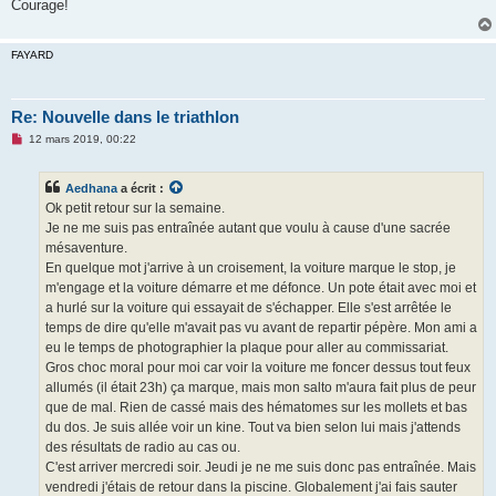
Courage!
FAYARD
Re: Nouvelle dans le triathlon
M
12 mars 2019, 00:22
e
s
s
Aedhana
a écrit :
a
g
Ok petit retour sur la semaine.
e
Je ne me suis pas entraînée autant que voulu à cause d'une sacrée
n
o
mésaventure.
n
En quelque mot j'arrive à un croisement, la voiture marque le stop, je
l
u
m'engage et la voiture démarre et me défonce. Un pote était avec moi et
a hurlé sur la voiture qui essayait de s'échapper. Elle s'est arrêtée le
temps de dire qu'elle m'avait pas vu avant de repartir pépère. Mon ami a
eu le temps de photographier la plaque pour aller au commissariat.
Gros choc moral pour moi car voir la voiture me foncer dessus tout feux
allumés (il était 23h) ça marque, mais mon salto m'aura fait plus de peur
que de mal. Rien de cassé mais des hématomes sur les mollets et bas
du dos. Je suis allée voir un kine. Tout va bien selon lui mais j'attends
des résultats de radio au cas ou.
C'est arriver mercredi soir. Jeudi je ne me suis donc pas entraînée. Mais
vendredi j'étais de retour dans la piscine. Globalement j'ai fais sauter