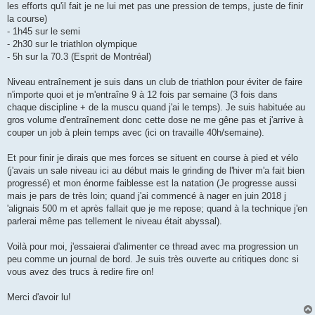
les efforts qu'il fait je ne lui met pas une pression de temps, juste de finir
la course)
- 1h45 sur le semi
- 2h30 sur le triathlon olympique
- 5h sur la 70.3 (Esprit de Montréal)
Niveau entraînement je suis dans un club de triathlon pour éviter de faire
n'importe quoi et je m'entraîne 9 à 12 fois par semaine (3 fois dans
chaque discipline + de la muscu quand j'ai le temps). Je suis habituée au
gros volume d'entraînement donc cette dose ne me gêne pas et j'arrive à
couper un job à plein temps avec (ici on travaille 40h/semaine).
Et pour finir je dirais que mes forces se situent en course à pied et vélo
(j'avais un sale niveau ici au début mais le grinding de l'hiver m'a fait bien
progressé) et mon énorme faiblesse est la natation (Je progresse aussi
mais je pars de très loin; quand j'ai commencé à nager en juin 2018 j
'alignais 500 m et après fallait que je me repose; quand à la technique j'en
parlerai même pas tellement le niveau était abyssal).
Voilà pour moi, j'essaierai d'alimenter ce thread avec ma progression un
peu comme un journal de bord. Je suis très ouverte au critiques donc si
vous avez des trucs à redire fire on!
Merci d'avoir lu!