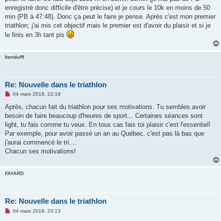
enregistré donc difficile d'être précise) et je cours le 10k en moins de 50
min (PB à 47:48). Donc ça peut le faire je pense. Après c'est mon premier
triathlon; j'ai mis cet objectif mais le premier est d'avoir du plaisir et si je
le finis en 3h tant pis
bendufff
Re: Nouvelle dans le triathlon
M
04 mars 2019, 22:19
e
s
Après, chacun fait du triathlon pour ses motivations. Tu sembles avoir
s
besoin de faire beaucoup d'heures de sport... Certaines séances sont
a
g
light, tu fais comme tu veux. En tous cas fais toi plaisir c'est l'essentiel!
e
Par exemple, pour avoir passé un an au Québec, c'est pas là bas que
n
o
j'aurai commencé le tri....
n
Chacun ses motivations!
l
u
FAYARD
Re: Nouvelle dans le triathlon
M
04 mars 2019, 23:13
e