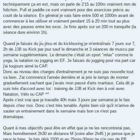
techniquement ça en est, mais on parle de 2'15 au 100m vraiment rien de
folichon. Pull et paddle ce sont vraiment pour des exercices précis au
court de la séance. En général je vais faire entre 500 et 1000m avant de
commencer à les utiliser et vraiment pendant 15 à 20 min tout au plus
avec des pauses entre les exos. Je finis après sur un 200 m tranquille (la
séance dure environ 1h).
Quand je faisais du jiu jitsu et du kickboxing je m'entraînais 7 jours sur 7,
2h de JJB ou Kick par jour sauf le dimanche et 3 séances de muscu par
semaine supplémentaire. Le dimanche c'était un sport "relax" comme le
yoga, la natation ou jogging en EF. Je faisais du jogging pour ma part car
j'ai toujours aimé la CAP.
Donc au niveau des charges d'entraînement je ne suis pas nouvelle tout
va bien. J'ai commencé l'année dernière et ai pris le temps de monter
graduellement sachant que j'avais mon passé d'arts martiaux. Cela dit je
suis très d'accord avec toi : training de JJB et Kick rien à voir avec
Natation, Vélo ou CAP ^^
Après c'est vrai que je travaille 40h mais 3 jours par semaine je le fais
depuis chez moi. Donc c'est très tenable. Après bien sûr qu'il m'arrive de
sauter un entrainement dans le semaine mais bon ce n'est pas
dramatique.
Quant à mes objectifs peut être en effet que je ne les rencontrerai pas.
Mais honnêtement 2h30 en distance M (voire aller 2h45 ) je pense que je
peux le faire. Je fais déjà 1500 m en 25min-30min (je n'ai pas de PB