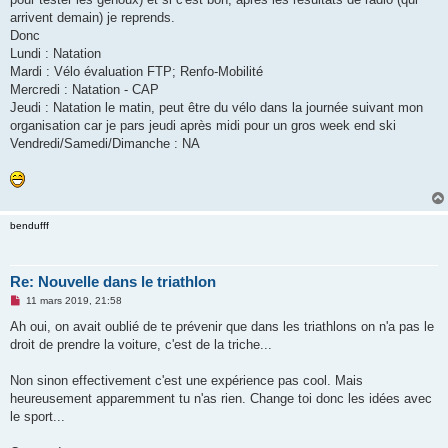
arrivent demain) je reprends.
Donc
Lundi : Natation
Mardi : Vélo évaluation FTP; Renfo-Mobilité
Mercredi : Natation - CAP
Jeudi : Natation le matin, peut être du vélo dans la journée suivant mon
organisation car je pars jeudi après midi pour un gros week end ski
Vendredi/Samedi/Dimanche : NA
bendufff
Re: Nouvelle dans le triathlon
M
11 mars 2019, 21:58
e
s
Ah oui, on avait oublié de te prévenir que dans les triathlons on n'a pas le
s
droit de prendre la voiture, c'est de la triche...
a
g
e
Non sinon effectivement c'est une expérience pas cool. Mais
n
o
heureusement apparemment tu n'as rien. Change toi donc les idées avec
n
le sport...
l
u