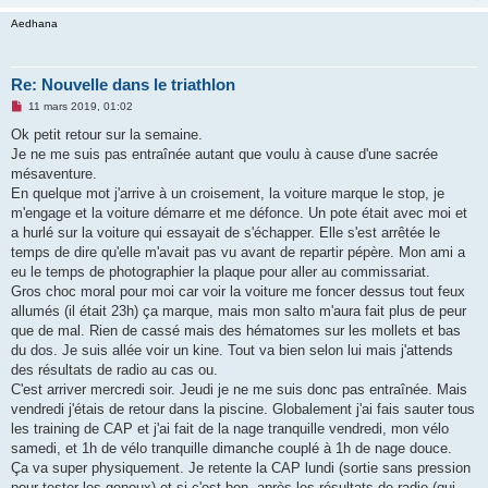
Aedhana
Re: Nouvelle dans le triathlon
M
11 mars 2019, 01:02
e
s
Ok petit retour sur la semaine.
s
Je ne me suis pas entraînée autant que voulu à cause d'une sacrée
a
g
mésaventure.
e
En quelque mot j'arrive à un croisement, la voiture marque le stop, je
n
o
m'engage et la voiture démarre et me défonce. Un pote était avec moi et
n
a hurlé sur la voiture qui essayait de s'échapper. Elle s'est arrêtée le
l
u
temps de dire qu'elle m'avait pas vu avant de repartir pépère. Mon ami a
eu le temps de photographier la plaque pour aller au commissariat.
Gros choc moral pour moi car voir la voiture me foncer dessus tout feux
allumés (il était 23h) ça marque, mais mon salto m'aura fait plus de peur
que de mal. Rien de cassé mais des hématomes sur les mollets et bas
du dos. Je suis allée voir un kine. Tout va bien selon lui mais j'attends
des résultats de radio au cas ou.
C'est arriver mercredi soir. Jeudi je ne me suis donc pas entraînée. Mais
vendredi j'étais de retour dans la piscine. Globalement j'ai fais sauter tous
les training de CAP et j'ai fait de la nage tranquille vendredi, mon vélo
samedi, et 1h de vélo tranquille dimanche couplé à 1h de nage douce.
Ça va super physiquement. Je retente la CAP lundi (sortie sans pression
pour tester les genoux) et si c'est bon, après les résultats de radio (qui