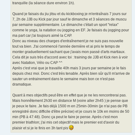
tranquille (la séance dure environ 1h).
Quand je faisais du jiu jitsu et du kickboxing je m'entraînais 7 jours sur
7, 2h de JJB ou Kick par jour sauf le dimanche et 3 séances de muscu
par semaine supplémentaire. Le dimanche c'était un sport "relax"
comme le yoga, la natation ou jogging en EF. Je faisais du jogging pour
ma part car j'ai toujours aimé la CAP.
Donc au niveau des charges d'entraînement je ne suis pas nouvelle
tout va bien. J'ai commencé l'année dernière et ai pris le temps de
monter graduellement sachant que j'avais mon passé d'arts martiaux.
Cela dit je suis très d'accord avec toi : training de JJB et Kick rien à voir
avec Natation, Vélo ou CAP ^^
Après c'est vrai que je travaille 40h mais 3 jours par semaine je le fais
depuis chez moi. Donc c'est très tenable. Après bien sûr qu'il m'arrive de
sauter un entrainement dans le semaine mais bon ce n'est pas
dramatique.
Quant à mes objectifs peut être en effet que je ne les rencontrerai pas.
Mais honnêtement 2h30 en distance M (voire aller 2h45 ) je pense que
je peux le faire. Je fais déjà 1500 m en 25min-30min (je n'ai pas de PB
enregistré donc difficile d'être précise) et je cours le 10k en moins de 50
min (PB à 47:48). Donc ça peut le faire je pense. Après c'est mon
premier triathlon; j'ai mis cet objectif mais le premier est d'avoir du
plaisir et si je le finis en 3h tant pis