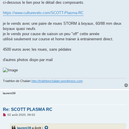
ci-dessous le lien pour le détail des composants.
n
o
n
https://www.culturevelo.com/SCOTT-Plasma-RC
l
u
je le vends avec une paire de roues STORM à boyaux, 60/88 mm deux
boyaux quasi neufs
je le vends pour cause de saison un peu "off" cette année
utilisé seulement sur course et home trainer à entrainement direct.
4500 euros avec les roues, sans pédales
d'autres photos dispo par mail
Triathlon de Chalain
http://triathlonchalain.wordpress.com
laurent39
Re: SCOTT PLASMA RC
M
02 août 2020, 09:02
e
s
s
laurent39
a écrit :
a