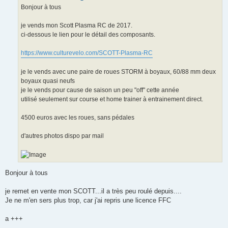
g
Bonjour à tous
e
n
o
je vends mon Scott Plasma RC de 2017.
n
ci-dessous le lien pour le détail des composants.
l
u
https://www.culturevelo.com/SCOTT-Plasma-RC
je le vends avec une paire de roues STORM à boyaux, 60/88 mm deux
boyaux quasi neufs
je le vends pour cause de saison un peu "off" cette année
utilisé seulement sur course et home trainer à entrainement direct.
4500 euros avec les roues, sans pédales
d'autres photos dispo par mail
Bonjour à tous
je remet en vente mon SCOTT...il a très peu roulé depuis....
Je ne m'en sers plus trop, car j'ai repris une licence FFC
a +++