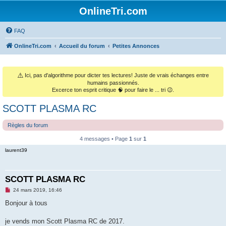
OnlineTri.com
FAQ
OnlineTri.com
Accueil du forum
Petites Annonces
⚠️
Ici, pas d'algorithme pour dicter tes lectures! Juste de vrais échanges entre
humains passionnés.
Excerce ton esprit critique 🧠 pour faire le ... tri 😉.
SCOTT PLASMA RC
Règles du forum
4 messages • Page
1
sur
1
laurent39
SCOTT PLASMA RC
M
24 mars 2019, 16:46
e
s
Bonjour à tous
s
a
g
je vends mon Scott Plasma RC de 2017.
e