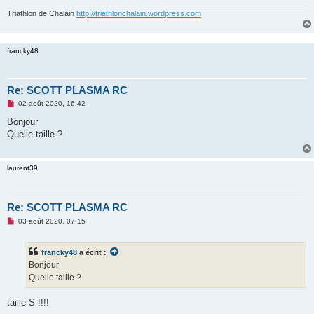
Triathlon de Chalain
http://triathlonchalain.wordpress.com
francky48
Re: SCOTT PLASMA RC
M
02 août 2020, 16:42
e
s
Bonjour
s
Quelle taille ?
a
g
e
n
laurent39
o
n
l
u
Re: SCOTT PLASMA RC
M
03 août 2020, 07:15
e
s
s
francky48
a écrit :
a
g
Bonjour
e
Quelle taille ?
n
o
n
taille S !!!!
l
u