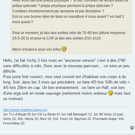
Avez-vous fait une prépa physique ? Si oui, combien de temps avant la
prépa spéciale ? prépa physique pendant la prépa spéciale ?
Combien d'entrainement par semaine et par discipline ?
Est-ce une bonne idée de faire un marathon 4 mois avant ? un half 2
mois avant ?
Pour le moment, je fais des sorties vélo de 70-80 km (allure moyenne
25.5-26.5) et pour la CAP, je fais des sorties d'1h-1h15
Merci d'avance pour vos infos
Hello, j'ai fait Vichy 2 fois mais en "ancienne version" c'est à dire 2*90
sans difficultés à vélo. Donc avec le nouveau parcours... ce sera un peu
difficile.
Pour juste finir coorect, mon seul conseil est d'habituer son corps à du
long. Soit, dans les 3 mois qui précèdent, se faire 4/5 fois 5/6h de vélo +
4/5 fois 25km en cap. Un bon entrainement : se faire un Half, soit lors
d'une orga soit en mode sauvage (nettement moins onéreux
mais faut
se motiver)
http://erwan-triathlon.blogg.org
1er Tri LA Baule 05.1er CD La Baule 07.1er half Mansigné 12. 1er IM Vichy 13 puis
Vichy 15, XXL Vitoria 16, Nice 18, XXL Tours 19. Bayman 22. Prochaine étape: XXL
FrenchMan 23