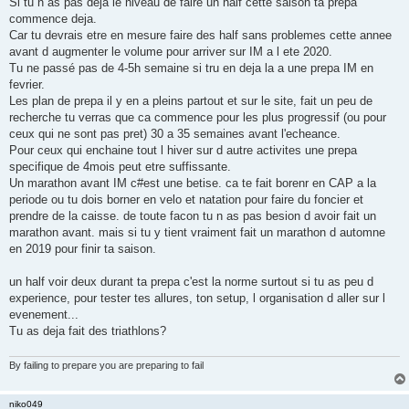
Si tu n as pas deja le niveau de faire un half cette saison ta prepa
s
commence deja.
a
g
Car tu devrais etre en mesure faire des half sans problemes cette annee
e
avant d augmenter le volume pour arriver sur IM a l ete 2020.
n
o
Tu ne passé pas de 4-5h semaine si tru en deja la a une prepa IM en
n
fevrier.
l
u
Les plan de prepa il y en a pleins partout et sur le site, fait un peu de
recherche tu verras que ca commence pour les plus progressif (ou pour
ceux qui ne sont pas pret) 30 a 35 semaines avant l'echeance.
Pour ceux qui enchaine tout l hiver sur d autre activites une prepa
specifique de 4mois peut etre suffissante.
Un marathon avant IM c#est une betise. ca te fait borenr en CAP a la
periode ou tu dois borner en velo et natation pour faire du foncier et
prendre de la caisse. de toute facon tu n as pas besion d avoir fait un
marathon avant. mais si tu y tient vraiment fait un marathon d automne
en 2019 pour finir ta saison.
un half voir deux durant ta prepa c'est la norme surtout si tu as peu d
experience, pour tester tes allures, ton setup, l organisation d aller sur l
evenement...
Tu as deja fait des triathlons?
By failing to prepare you are preparing to fail
niko049