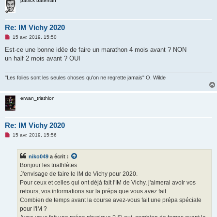
patrick bateman
n
l
u
Re: IM Vichy 2020
M
15 avr. 2019, 15:50
e
s
Est-ce une bonne idée de faire un marathon 4 mois avant ? NON
s
un half 2 mois avant ? OUI
a
g
e
n
"Les folies sont les seules choses qu'on ne regrette jamais" O. Wilde
o
n
l
erwan_triathlon
u
Re: IM Vichy 2020
M
15 avr. 2019, 15:56
e
s
s
niko049
a écrit :
a
g
Bonjour les triathlètes
e
J'envisage de faire le IM de Vichy pour 2020.
n
o
Pour ceux et celles qui ont déjà fait l'IM de Vichy, j'aimerai avoir vos
n
retours, vos informations sur la prépa que vous avez fait.
l
u
Combien de temps avant la course avez-vous fait une prépa spéciale
pour l'IM ?