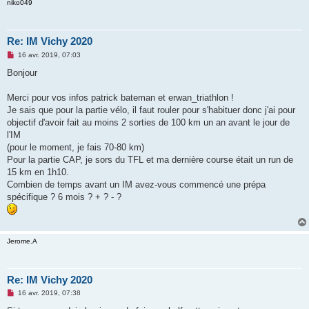
niko049
Re: IM Vichy 2020
M
16 avr. 2019, 07:03
e
s
Bonjour
s
a
g
Merci pour vos infos patrick bateman et erwan_triathlon !
e
Je sais que pour la partie vélo, il faut rouler pour s'habituer donc j'ai pour
n
o
objectif d'avoir fait au moins 2 sorties de 100 km un an avant le jour de
n
l'IM
l
u
(pour le moment, je fais 70-80 km)
Pour la partie CAP, je sors du TFL et ma dernière course était un run de
15 km en 1h10.
Combien de temps avant un IM avez-vous commencé une prépa
spécifique ? 6 mois ? + ? - ?
Jerome.A
Re: IM Vichy 2020
M
16 avr. 2019, 07:38
e
s