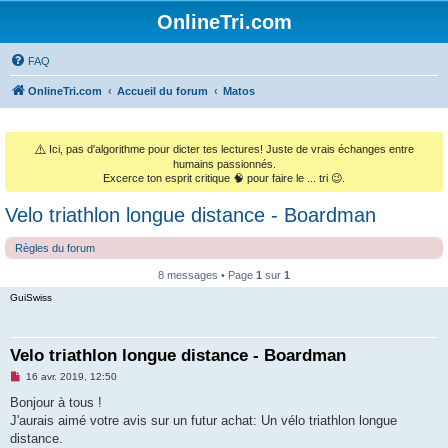
OnlineTri.com
FAQ
OnlineTri.com
Accueil du forum
Matos
⚠️
Ici, pas d'algorithme pour dicter tes lectures! Juste de vrais échanges entre
humains passionnés.
Excerce ton esprit critique 🧠 pour faire le ... tri 😉.
Velo triathlon longue distance - Boardman
Règles du forum
8 messages • Page
1
sur
1
GuiSwiss
Velo triathlon longue distance - Boardman
M
16 avr. 2019, 12:50
e
s
Bonjour à tous !
s
J'aurais aimé votre avis sur un futur achat: Un vélo triathlon longue
a
g
distance.
e