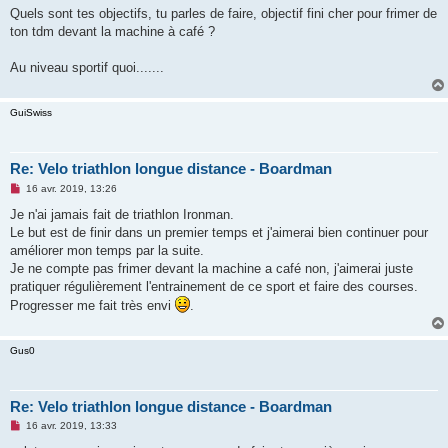
s
Quels sont tes objectifs, tu parles de faire, objectif fini cher pour frimer de
s
ton tdm devant la machine à café ?
a
g
e
Au niveau sportif quoi.......
n
o
n
l
GuiSwiss
u
Re: Velo triathlon longue distance - Boardman
M
16 avr. 2019, 13:26
e
s
Je n'ai jamais fait de triathlon Ironman.
s
Le but est de finir dans un premier temps et j'aimerai bien continuer pour
a
g
améliorer mon temps par la suite.
e
Je ne compte pas frimer devant la machine a café non, j'aimerai juste
n
o
pratiquer régulièrement l'entrainement de ce sport et faire des courses.
n
Progresser me fait très envi
.
l
u
Gus0
Re: Velo triathlon longue distance - Boardman
M
16 avr. 2019, 13:33
e