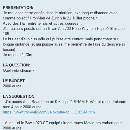
n
o
PRESENTATION:
n
Je me lance cette année dans le triathlon, axé longue distance avec
l
u
comme objectif l'IronMan de Zurich le 21 Juillet prochain.
Avec des Half entre temps et autres courses...
J'ai toujours pédalé sur un Btwin Alu 700 Roue Ksyrium Equipé Shimano
105.
Le but est d'avoir un vélo qui puisse etre confort mais performant sur
longue distance (et qui puisse aussi me permettre de faire du dénivelé si
besoin)
Je mesure 1,73m.
LA QUESTION:
Quel vélo choisir ?
LE BUDGET:
2000 euros
LA SUGGESTION:
- J'ai accès à ce Boardman air 9.8 equipé SRAM RIVAL et roues Fulcrum
race 4 pour 2000 euros
https://www.troc-velo.com/velo-route-co ... 230544.htm
- Aussi j'ai le Btwin 920 CF equipé ultegra roues Mavic pro carbon pour
2000 euros.