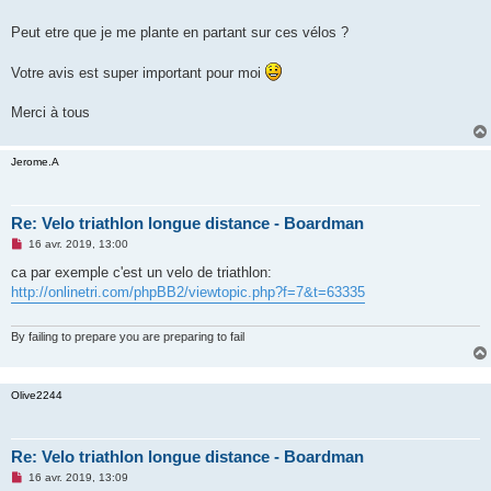
Peut etre que je me plante en partant sur ces vélos ?
Votre avis est super important pour moi
Merci à tous
Jerome.A
Re: Velo triathlon longue distance - Boardman
M
16 avr. 2019, 13:00
e
s
ca par exemple c'est un velo de triathlon:
s
http://onlinetri.com/phpBB2/viewtopic.php?f=7&t=63335
a
g
e
n
By failing to prepare you are preparing to fail
o
n
l
u
Olive2244
Re: Velo triathlon longue distance - Boardman
M
16 avr. 2019, 13:09
e