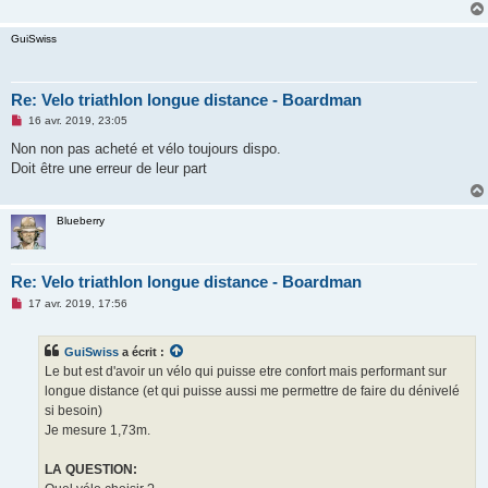
GuiSwiss
Re: Velo triathlon longue distance - Boardman
M
16 avr. 2019, 23:05
e
s
Non non pas acheté et vélo toujours dispo.
s
Doit être une erreur de leur part
a
g
e
n
Blueberry
o
n
l
u
Re: Velo triathlon longue distance - Boardman
M
17 avr. 2019, 17:56
e
s
s
GuiSwiss
a écrit :
a
g
Le but est d'avoir un vélo qui puisse etre confort mais performant sur
e
longue distance (et qui puisse aussi me permettre de faire du dénivelé
n
o
si besoin)
n
Je mesure 1,73m.
l
u
LA QUESTION: