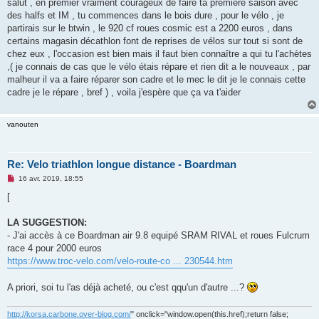
s
salut , en premier vraiment courageux de faire ta première saison avec
s
des halfs et IM , tu commences dans le bois dure , pour le vélo , je
a
g
partirais sur le btwin , le 920 cf roues cosmic est a 2200 euros , dans
e
certains magasin décathlon font de reprises de vélos sur tout si sont de
n
o
chez eux , l'occasion est bien mais il faut bien connaître a qui tu l'achètes
n
,( je connais de cas que le vélo étais répare et rien dit a le nouveaux , par
l
u
malheur il va a faire réparer son cadre et le mec le dit je le connais cette
cadre je le répare , bref ) , voila j'espère que ça va t'aider
vanouten
Re: Velo triathlon longue distance - Boardman
M
16 avr. 2019, 18:55
e
s
[
s
a
g
LA SUGGESTION:
e
- J'ai accès à ce Boardman air 9.8 equipé SRAM RIVAL et roues Fulcrum
n
o
race 4 pour 2000 euros
n
https://www.troc-velo.com/velo-route-co ... 230544.htm
l
u
A priori, soi tu l'as déjà acheté, ou c'est qqu'un d'autre ...?
http://korsa.carbone.over-blog.com/
" onclick="window.open(this.href);return false;