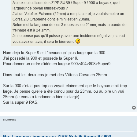
A ceux qui utilisent des ZIPP SUB9 / Super 9 / 900 à boyaux, quel
n
o
largueur de boyau utilisez-vous ?
n
J’ai un Veloflex Extreme (22mm) à remplacer et je voulais mettre un
l
u
Corsa 2.0 Graphene dont le mini est en 23mm.
Selon moi la largueur de ces 3 roues est de 21mm, mais la bande de
freinage est à 24.1mm.
Je ne pense pas qu’il puisse y avoir une incidence négative, mais si
vous avez un avis, il sera le bienvenu
Hum deja la Super 9 est "beaucoup" plus large que la 900.
J'ai possédé la 900 et possede la Super 9.
Pour donner un ordre d'idée en largeur 900>404>808>Super9
Dans tout les deux cas je met des Vittoria Corsa en 25mm.
Sur la 900 c'etait pas top on voyait clairement que le boyaux etait trop
large. Je pense qu'elle a été concu pour du 23mm. ou au pire un vrai
25mm (le corsa a tendance a bien s'elargir)
Sur la super 9 RAS.
stormless
Re: Largueur boyaux sur ZIPP Sub 9/ Super 9 / 900