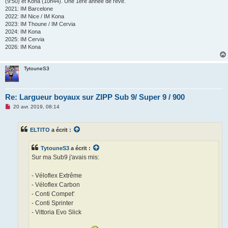
(9:50) et Kona (10h44). Une 1ère année de rêve.
2021: IM Barcelone
2022: IM Nice / IM Kona
2023: IM Thoune / IM Cervia
2024: IM Kona
2025: IM Cervia
2026: IM Kona
TytouneS3
Re: Largueur boyaux sur ZIPP Sub 9/ Super 9 / 900
M
20 avr. 2019, 08:14
e
s
s
ELTITO
a écrit :
a
g
e
TytouneS3
a écrit :
n
o
Sur ma Sub9 j'avais mis:
n
l
u
- Véloflex Extrême
- Véloflex Carbon
- Conti Compet'
- Conti Sprinter
- Vittoria Evo Slick