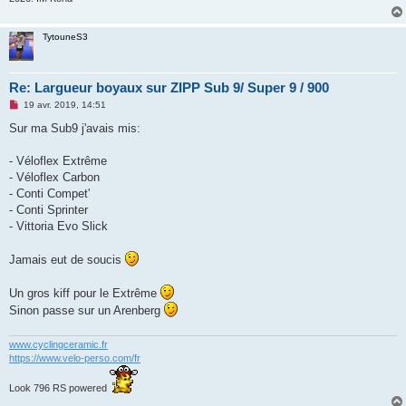
TytouneS3
Re: Largueur boyaux sur ZIPP Sub 9/ Super 9 / 900
M
19 avr. 2019, 14:51
e
s
Sur ma Sub9 j'avais mis:
s
a
g
- Véloflex Extrême
e
- Véloflex Carbon
n
o
- Conti Compet'
n
- Conti Sprinter
l
u
- Vittoria Evo Slick
Jamais eut de soucis
Un gros kiff pour le Extrême
Sinon passe sur un Arenberg
www.cyclingceramic.fr
https://www.velo-perso.com/fr
Look 796 RS powered