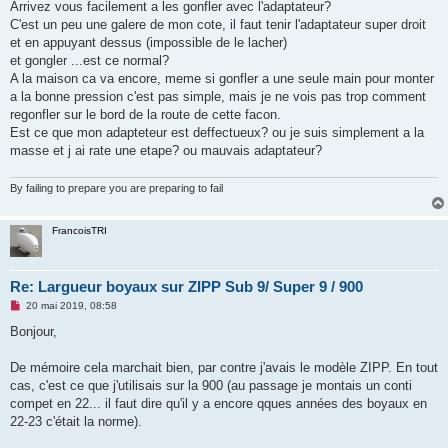
Arrivez vous facilement a les gonfler avec l'adaptateur?
n
o
C'est un peu une galere de mon cote, il faut tenir l'adaptateur super droit
n
et en appuyant dessus (impossible de le lacher)
l
u
et gongler ...est ce normal?
A la maison ca va encore, meme si gonfler a une seule main pour monter
a la bonne pression c'est pas simple, mais je ne vois pas trop comment
regonfler sur le bord de la route de cette facon.
Est ce que mon adapteteur est deffectueux? ou je suis simplement a la
masse et j ai rate une etape? ou mauvais adaptateur?
By failing to prepare you are preparing to fail
FrancoisTRI
Re: Largueur boyaux sur ZIPP Sub 9/ Super 9 / 900
M
20 mai 2019, 08:58
e
s
Bonjour,
s
a
g
De mémoire cela marchait bien, par contre j'avais le modèle ZIPP. En tout
e
cas, c'est ce que j'utilisais sur la 900 (au passage je montais un conti
n
o
compet en 22... il faut dire qu'il y a encore qques années des boyaux en
n
22-23 c'était la norme).
l
u