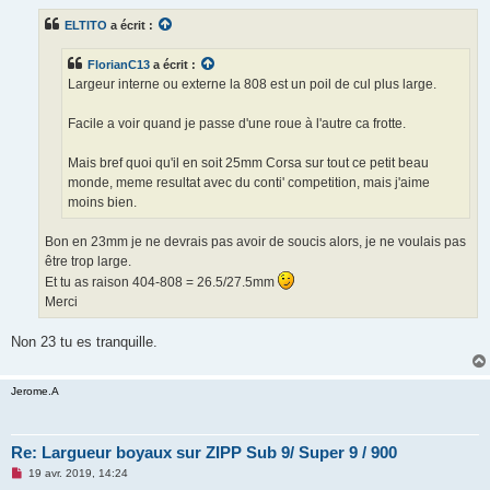
s
s
ELTITO
a écrit :
a
g
e
FlorianC13
a écrit :
n
o
Largeur interne ou externe la 808 est un poil de cul plus large.
n
l
u
Facile a voir quand je passe d'une roue à l'autre ca frotte.
Mais bref quoi qu'il en soit 25mm Corsa sur tout ce petit beau
monde, meme resultat avec du conti' competition, mais j'aime
moins bien.
Bon en 23mm je ne devrais pas avoir de soucis alors, je ne voulais pas
être trop large.
Et tu as raison 404-808 = 26.5/27.5mm
Merci
Non 23 tu es tranquille.
Jerome.A
Re: Largueur boyaux sur ZIPP Sub 9/ Super 9 / 900
M
19 avr. 2019, 14:24
e