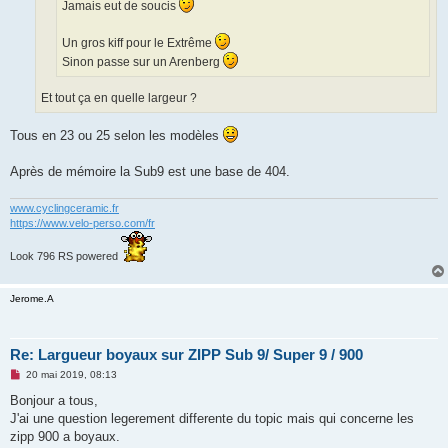
Jamais eut de soucis
Un gros kiff pour le Extrême
Sinon passe sur un Arenberg
Et tout ça en quelle largeur ?
Tous en 23 ou 25 selon les modèles
Après de mémoire la Sub9 est une base de 404.
www.cyclingceramic.fr
https://www.velo-perso.com/fr
Look 796 RS powered
Jerome.A
Re: Largueur boyaux sur ZIPP Sub 9/ Super 9 / 900
M
20 mai 2019, 08:13
e
s
Bonjour a tous,
s
J'ai une question legerement differente du topic mais qui concerne les
a
g
zipp 900 a boyaux.
e