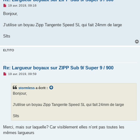
M
19 avr. 2019, 09:16
e
s
Bonjour,
s
a
g
J'utilise un boyau Zipp Tangente Speed SL qui fait 24mm de large
e
n
o
Slts
n
l
u
ELTITO
Re: Largueur boyaux sur ZIPP Sub 9/ Super 9 / 900
M
19 avr. 2019, 09:59
e
s
s
stormless
a écrit :
a
g
Bonjour,
e
n
o
J'utilise un boyau Zipp Tangente Speed SL qui fait 24mm de large
n
l
u
Slts
Merci, mais sur laquelle? Car visiblement elles n’ont pas toutes les
mêmes largueurs