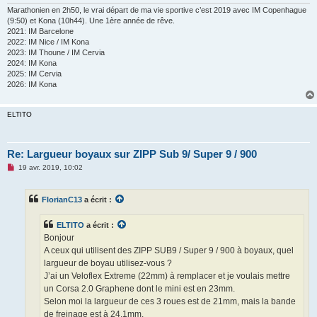
Marathonien en 2h50, le vrai départ de ma vie sportive c’est 2019 avec IM Copenhague
(9:50) et Kona (10h44). Une 1ère année de rêve.
2021: IM Barcelone
2022: IM Nice / IM Kona
2023: IM Thoune / IM Cervia
2024: IM Kona
2025: IM Cervia
2026: IM Kona
ELTITO
Re: Largueur boyaux sur ZIPP Sub 9/ Super 9 / 900
M
19 avr. 2019, 10:02
e
s
s
FlorianC13
a écrit :
a
g
e
ELTITO
a écrit :
n
o
Bonjour
n
A ceux qui utilisent des ZIPP SUB9 / Super 9 / 900 à boyaux, quel
l
u
largueur de boyau utilisez-vous ?
J’ai un Veloflex Extreme (22mm) à remplacer et je voulais mettre
un Corsa 2.0 Graphene dont le mini est en 23mm.
Selon moi la largueur de ces 3 roues est de 21mm, mais la bande
de freinage est à 24.1mm.