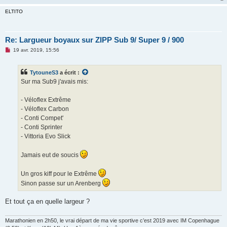
ELTITO
Re: Largueur boyaux sur ZIPP Sub 9/ Super 9 / 900
M
19 avr. 2019, 15:56
e
s
s
TytouneS3
a écrit :
a
g
Sur ma Sub9 j'avais mis:
e
n
o
- Véloflex Extrême
n
- Véloflex Carbon
l
u
- Conti Compet'
- Conti Sprinter
- Vittoria Evo Slick
Jamais eut de soucis
Un gros kiff pour le Extrême
Sinon passe sur un Arenberg
Et tout ça en quelle largeur ?
Marathonien en 2h50, le vrai départ de ma vie sportive c’est 2019 avec IM Copenhague