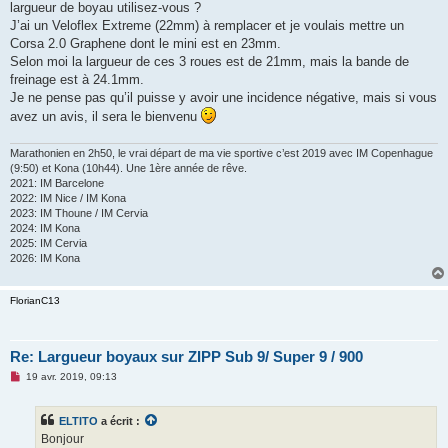
g
largueur de boyau utilisez-vous ?
e
J’ai un Veloflex Extreme (22mm) à remplacer et je voulais mettre un
n
o
Corsa 2.0 Graphene dont le mini est en 23mm.
n
Selon moi la largueur de ces 3 roues est de 21mm, mais la bande de
l
u
freinage est à 24.1mm.
Je ne pense pas qu’il puisse y avoir une incidence négative, mais si vous
avez un avis, il sera le bienvenu
Marathonien en 2h50, le vrai départ de ma vie sportive c’est 2019 avec IM Copenhague
(9:50) et Kona (10h44). Une 1ère année de rêve.
2021: IM Barcelone
2022: IM Nice / IM Kona
2023: IM Thoune / IM Cervia
2024: IM Kona
2025: IM Cervia
2026: IM Kona
FlorianC13
Re: Largueur boyaux sur ZIPP Sub 9/ Super 9 / 900
M
19 avr. 2019, 09:13
e
s
s
ELTITO
a écrit :
a
g
Bonjour
e