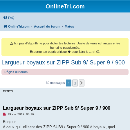
OnlineTri.com
FAQ
OnlineTri.com
Accueil du forum
Matos
⚠️
Ici, pas d'algorithme pour dicter tes lectures! Juste de vrais échanges entre
humains passionnés.
Excerce ton esprit critique 🧠 pour faire le ... tri 😉.
Largueur boyaux sur ZIPP Sub 9/ Super 9 / 900
Règles du forum
1
2
Suivant
30 messages
ELTITO
Largueur boyaux sur ZIPP Sub 9/ Super 9 / 900
M
19 avr. 2019, 08:16
e
s
Bonjour
s
A ceux qui utilisent des ZIPP SUB9 / Super 9 / 900 à boyaux, quel
a