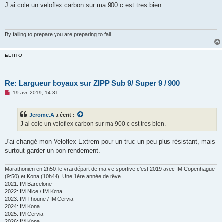
s
J ai cole un veloflex carbon sur ma 900 c est tres bien.
s
a
g
e
n
By failing to prepare you are preparing to fail
o
n
l
ELTITO
u
Re: Largueur boyaux sur ZIPP Sub 9/ Super 9 / 900
M
19 avr. 2019, 14:31
e
s
s
Jerome.A
a écrit :
a
g
J ai cole un veloflex carbon sur ma 900 c est tres bien.
e
n
o
J'ai changé mon Veloflex Extrem pour un truc un peu plus résistant, mais
n
surtout garder un bon rendement.
l
u
Marathonien en 2h50, le vrai départ de ma vie sportive c’est 2019 avec IM Copenhague
(9:50) et Kona (10h44). Une 1ère année de rêve.
2021: IM Barcelone
2022: IM Nice / IM Kona
2023: IM Thoune / IM Cervia
2024: IM Kona
2025: IM Cervia
2026: IM Kona