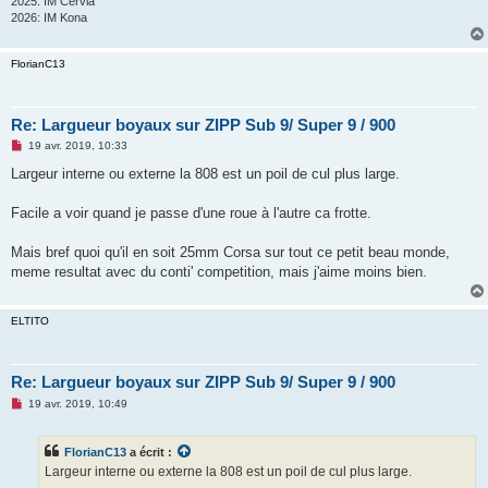
2025: IM Cervia
2026: IM Kona
FlorianC13
Re: Largueur boyaux sur ZIPP Sub 9/ Super 9 / 900
M
19 avr. 2019, 10:33
e
s
Largeur interne ou externe la 808 est un poil de cul plus large.
s
a
g
Facile a voir quand je passe d'une roue à l'autre ca frotte.
e
n
o
Mais bref quoi qu'il en soit 25mm Corsa sur tout ce petit beau monde,
n
meme resultat avec du conti' competition, mais j'aime moins bien.
l
u
ELTITO
Re: Largueur boyaux sur ZIPP Sub 9/ Super 9 / 900
M
19 avr. 2019, 10:49
e
s
s
FlorianC13
a écrit :
a
g
Largeur interne ou externe la 808 est un poil de cul plus large.
e