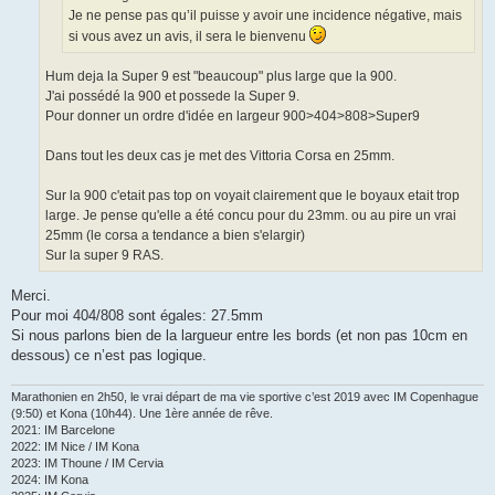
Je ne pense pas qu’il puisse y avoir une incidence négative, mais
si vous avez un avis, il sera le bienvenu
Hum deja la Super 9 est "beaucoup" plus large que la 900.
J'ai possédé la 900 et possede la Super 9.
Pour donner un ordre d'idée en largeur 900>404>808>Super9
Dans tout les deux cas je met des Vittoria Corsa en 25mm.
Sur la 900 c'etait pas top on voyait clairement que le boyaux etait trop
large. Je pense qu'elle a été concu pour du 23mm. ou au pire un vrai
25mm (le corsa a tendance a bien s'elargir)
Sur la super 9 RAS.
Merci.
Pour moi 404/808 sont égales: 27.5mm
Si nous parlons bien de la largueur entre les bords (et non pas 10cm en
dessous) ce n’est pas logique.
Marathonien en 2h50, le vrai départ de ma vie sportive c’est 2019 avec IM Copenhague
(9:50) et Kona (10h44). Une 1ère année de rêve.
2021: IM Barcelone
2022: IM Nice / IM Kona
2023: IM Thoune / IM Cervia
2024: IM Kona