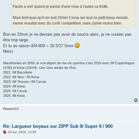
n
o
Facile a voir quand je passe d'une roue à l'autre ca frotte.
n
l
u
Mais bref quoi qu'il en soit 25mm Corsa sur tout ce petit beau monde,
meme resultat avec du conti' competition, mais j'aime moins bien.
Bon en 23mm je ne devrais pas avoir de soucis alors, je ne voulais pas
être trop large.
Et tu as raison 404-808 = 26.5/27.5mm
Merci
Marathonien en 2h50, le vrai départ de ma vie sportive c’est 2019 avec IM Copenhague
(9:50) et Kona (10h44). Une 1ère année de rêve.
2021: IM Barcelone
2022: IM Nice / IM Kona
2023: IM Thoune / IM Cervia
2024: IM Kona
2025: IM Cervia
2026: IM Kona
FlorianC13
Re: Largueur boyaux sur ZIPP Sub 9/ Super 9 / 900
M
19 avr. 2019, 12:55
e