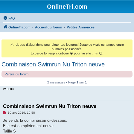
OnlineTri.com
FAQ
OnlineTri.com
Accueil du forum
Petites Annonces
⚠️
Ici, pas d'algorithme pour dicter tes lectures! Juste de vrais échanges entre
humains passionnés.
Excerce ton esprit critique 🧠 pour faire le ... tri 😉.
Combinaison Swimrun Nu Triton neuve
Règles du forum
2 messages • Page
1
sur
1
WILL83
Combinaison Swimrun Nu Triton neuve
M
19 avr. 2019, 19:58
e
s
Je vends la combinaison ci-dessous.
s
Elle est complètement neuve.
a
g
Taille S
e