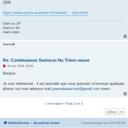
250€
n
o
n
https://www.sports-aventure.fr/materiel ... riton.html
l
u
Giant xtc 29"
Giant tcr di2
Giant cadex
JoannaB
Re: Combinaison Swimrun Nu Triton neuve
M
23 avr. 2019, 10:01
e
s
Bonjour
s
a
g
Je suis intéressée , il est possible que vous puissiez m'envoyer quelques
e
photos sur mon adresse mail
joannabeaucourt@gmail.com
merci
n
o
n
l
u
2 messages • Page
1
sur
1
Aller
OnlineTri.com
Accueil du forum
Fuseau horaire sur
UTC+01:00