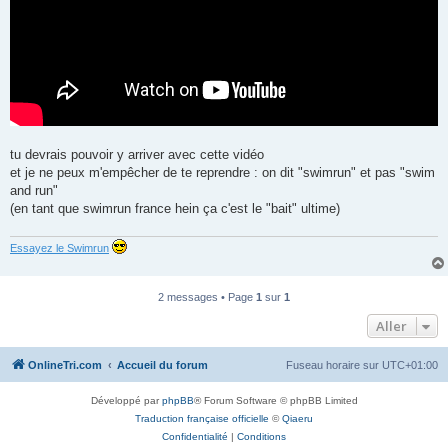
tu devrais pouvoir y arriver avec cette vidéo
et je ne peux m'empêcher de te reprendre : on dit "swimrun" et pas "swim
and run"
(en tant que swimrun france hein ça c'est le "bait" ultime)
Essayez le Swimrun
2 messages • Page
1
sur
1
Aller
OnlineTri.com
Accueil du forum
Fuseau horaire sur
UTC+01:00
Développé par
phpBB
® Forum Software © phpBB Limited
Traduction française officielle
©
Qiaeru
Confidentialité
|
Conditions