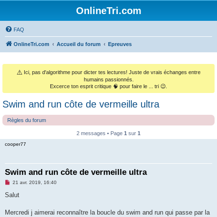
OnlineTri.com
FAQ
OnlineTri.com
Accueil du forum
Epreuves
⚠️
Ici, pas d'algorithme pour dicter tes lectures! Juste de vrais échanges entre
humains passionnés.
Excerce ton esprit critique 🧠 pour faire le ... tri 😉.
Swim and run côte de vermeille ultra
Règles du forum
2 messages • Page
1
sur
1
cooper77
Swim and run côte de vermeille ultra
M
21 avr. 2019, 16:40
e
s
Salut
s
a
g
Mercredi j aimerai reconnaître la boucle du swim and run qui passe par la
e