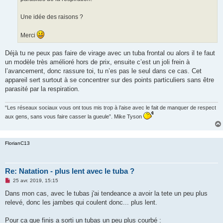
Une idée des raisons ?
Merci
Déjà tu ne peux pas faire de virage avec un tuba frontal ou alors il te faut
un modèle très amélioré hors de prix, ensuite c’est un joli frein à
l’avancement, donc rassure toi, tu n’es pas le seul dans ce cas. Cet
appareil sert surtout à se concentrer sur des points particuliers sans être
parasité par la respiration.
“Les réseaux sociaux vous ont tous mis trop à l’aise avec le fait de manquer de respect
aux gens, sans vous faire casser la gueule”. Mike Tyson
FlorianC13
Re: Natation - plus lent avec le tuba ?
M
25 avr. 2019, 15:15
e
s
Dans mon cas, avec le tubas j'ai tendeance a avoir la tete un peu plus
s
relevé, donc les jambes qui coulent donc... plus lent.
a
g
e
Pour ca que finis a sorti un tubas un peu plus courbé :
n