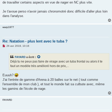
s
de travailler certains aspects en vue de nager en NC plus vite.
a
g
e
Je t'avoue perso n'avoir jamais chronomotré donc difficile d'aller plus loin
n
o
dans l'analyse.
n
l
u
warp1977
Re: Natation - plus lent avec le tuba ?
M
26 avr. 2019, 10:16
e
s
s
FAYARD
a écrit :
a
g
Déjà tu ne peux pas faire de virage avec un tuba frontal ou alors il te
e
faut un modèle très amélioré hors de prix,...
n
o
n
Euuuh?
l
u
J'ai l'entrée de gamme d'Arena à 20 balles sur le net ( tout comme
l'ensemble de mon club ), et tout le monde fait sa culbute avec, même
les gamins de l'école de nage.
FAYARD