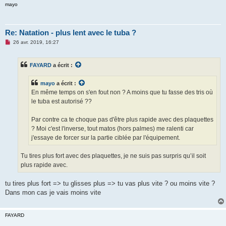
l
mayo
u
Re: Natation - plus lent avec le tuba ?
M
26 avr. 2019, 16:27
e
s
s
FAYARD
a écrit :
a
g
e
mayo
a écrit :
n
o
En même temps on s'en fout non ? A moins que tu fasse des tris où
n
le tuba est autorisé ??
l
u
Par contre ca te choque pas d'être plus rapide avec des plaquettes
? Moi c'est l'inverse, tout matos (hors palmes) me ralenti car
j'essaye de forcer sur la partie ciblée par l'équipement.
Tu tires plus fort avec des plaquettes, je ne suis pas surpris qu’il soit
plus rapide avec.
tu tires plus fort => tu glisses plus => tu vas plus vite ? ou moins vite ?
Dans mon cas je vais moins vite
FAYARD