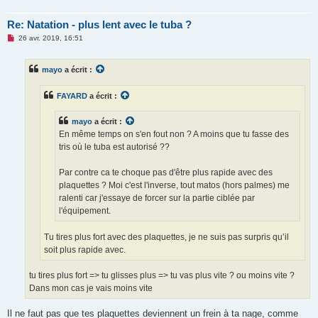
Re: Natation - plus lent avec le tuba ?
M
26 avr. 2019, 16:51
e
s
s
mayo
a écrit :
a
g
e
FAYARD
a écrit :
n
o
n
mayo
a écrit :
l
u
En même temps on s'en fout non ? A moins que tu fasse des
tris où le tuba est autorisé ??
Par contre ca te choque pas d'être plus rapide avec des
plaquettes ? Moi c'est l'inverse, tout matos (hors palmes) me
ralenti car j'essaye de forcer sur la partie ciblée par
l'équipement.
Tu tires plus fort avec des plaquettes, je ne suis pas surpris qu’il
soit plus rapide avec.
tu tires plus fort => tu glisses plus => tu vas plus vite ? ou moins vite ?
Dans mon cas je vais moins vite
Il ne faut pas que tes plaquettes deviennent un frein à ta nage, comme