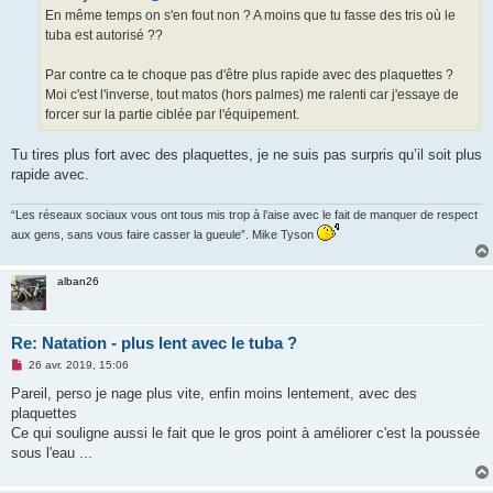
g
En même temps on s'en fout non ? A moins que tu fasse des tris où le
e
tuba est autorisé ??
n
o
n
Par contre ca te choque pas d'être plus rapide avec des plaquettes ?
l
u
Moi c'est l'inverse, tout matos (hors palmes) me ralenti car j'essaye de
forcer sur la partie ciblée par l'équipement.
Tu tires plus fort avec des plaquettes, je ne suis pas surpris qu’il soit plus
rapide avec.
“Les réseaux sociaux vous ont tous mis trop à l’aise avec le fait de manquer de respect
aux gens, sans vous faire casser la gueule”. Mike Tyson
alban26
Re: Natation - plus lent avec le tuba ?
M
26 avr. 2019, 15:06
e
s
Pareil, perso je nage plus vite, enfin moins lentement, avec des
s
plaquettes
a
g
Ce qui souligne aussi le fait que le gros point à améliorer c'est la poussée
e
sous l'eau ...
n
o
n