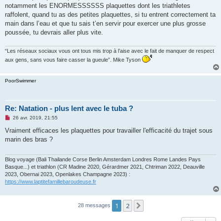
notamment les ENORMESSSSSS plaquettes dont les triathletes
raffolent, quand tu as des petites plaquettes, si tu entrent correctement ta
main dans l’eau et que tu sais t’en servir pour exercer une plus grosse
poussée, tu devrais aller plus vite.
“Les réseaux sociaux vous ont tous mis trop à l’aise avec le fait de manquer de respect
aux gens, sans vous faire casser la gueule”. Mike Tyson
PoorSwimmer
Re: Natation - plus lent avec le tuba ?
M
26 avr. 2019, 21:55
e
s
Vraiment efficaces les plaquettes pour travailler l'efficacité du trajet sous
s
marin des bras ?
a
g
e
n
Blog voyage (Bali Thailande Corse Berlin Amsterdam Londres Rome Landes Pays
o
Basque...) et triathlon (CR Madine 2020, Gérardmer 2021, Chtriman 2022, Deauville
n
2023, Obernai 2023, Openlakes Champagne 2023) :
l
https://www.laptitefamillebaroudeuse.fr
u
1
2
Suivant
28 messages