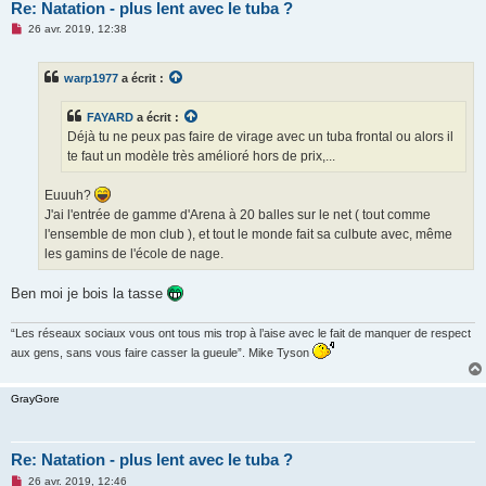
Re: Natation - plus lent avec le tuba ?
M
26 avr. 2019, 12:38
e
s
s
warp1977
a écrit :
a
g
e
FAYARD
a écrit :
n
o
Déjà tu ne peux pas faire de virage avec un tuba frontal ou alors il
n
te faut un modèle très amélioré hors de prix,...
l
u
Euuuh?
J'ai l'entrée de gamme d'Arena à 20 balles sur le net ( tout comme
l'ensemble de mon club ), et tout le monde fait sa culbute avec, même
les gamins de l'école de nage.
Ben moi je bois la tasse
“Les réseaux sociaux vous ont tous mis trop à l’aise avec le fait de manquer de respect
aux gens, sans vous faire casser la gueule”. Mike Tyson
GrayGore
Re: Natation - plus lent avec le tuba ?
M
26 avr. 2019, 12:46