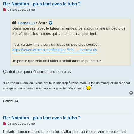
Re: Natation - plus lent avec le tuba ?
M
25 avr. 2019, 15:50
e
s
s
FlorianC13
a écrit :
a
g
Dans mon cas, avec le tubas j'ai tendeance a avoir la tete un peu plus
e
relevé, donc les jambes qui coulent donc... plus lent.
n
o
n
Pour ca que finis a sorti un tubas un peu plus courbé :
l
u
https://www.swiminn.com/natation/finis- ... lsrc=aw.ds
Je pense que cela doit aider a solutionner le probleme.
Ça doit pas jouer énormément non plus.
“Les réseaux sociaux vous ont tous mis trop à l’aise avec le fait de manquer de respect
aux gens, sans vous faire casser la gueule”. Mike Tyson
FlorianC13
Re: Natation - plus lent avec le tuba ?
M
26 avr. 2019, 09:59
e
s
Enfaite, foncierement on s'en fou d'aller plus ou moins vite, le but etant