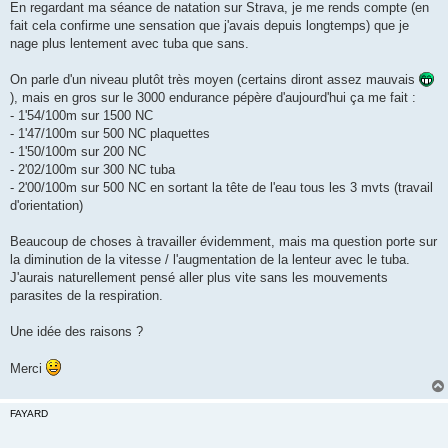
g
En regardant ma séance de natation sur Strava, je me rends compte (en
e
fait cela confirme une sensation que j'avais depuis longtemps) que je
n
o
nage plus lentement avec tuba que sans.
n
l
u
On parle d'un niveau plutôt très moyen (certains diront assez mauvais
), mais en gros sur le 3000 endurance pépère d'aujourd'hui ça me fait :
- 1'54/100m sur 1500 NC
- 1'47/100m sur 500 NC plaquettes
- 1'50/100m sur 200 NC
- 2'02/100m sur 300 NC tuba
- 2'00/100m sur 500 NC en sortant la tête de l'eau tous les 3 mvts (travail
d'orientation)
Beaucoup de choses à travailler évidemment, mais ma question porte sur
la diminution de la vitesse / l'augmentation de la lenteur avec le tuba.
J'aurais naturellement pensé aller plus vite sans les mouvements
parasites de la respiration.
Une idée des raisons ?
Merci
FAYARD