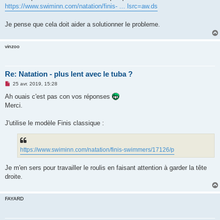
o
https://www.swiminn.com/natation/finis- ... lsrc=aw.ds
n
l
u
Je pense que cela doit aider a solutionner le probleme.
vinzoo
Re: Natation - plus lent avec le tuba ?
M
25 avr. 2019, 15:28
e
s
Ah ouais c'est pas con vos réponses
s
Merci.
a
g
e
J'utilise le modèle Finis classique :
n
o
n
l
u
https://www.swiminn.com/natation/finis-swimmers/17126/p
Je m'en sers pour travailler le roulis en faisant attention à garder la tête
droite.
FAYARD