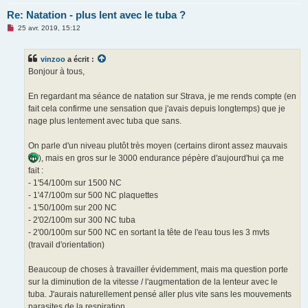
Re: Natation - plus lent avec le tuba ?
M
25 avr. 2019, 15:12
e
s
s
vinzoo
a écrit :
a
g
Bonjour à tous,
e
n
o
En regardant ma séance de natation sur Strava, je me rends compte (en
n
fait cela confirme une sensation que j'avais depuis longtemps) que je
l
u
nage plus lentement avec tuba que sans.
On parle d'un niveau plutôt très moyen (certains diront assez mauvais
), mais en gros sur le 3000 endurance pépère d'aujourd'hui ça me
fait :
- 1'54/100m sur 1500 NC
- 1'47/100m sur 500 NC plaquettes
- 1'50/100m sur 200 NC
- 2'02/100m sur 300 NC tuba
- 2'00/100m sur 500 NC en sortant la tête de l'eau tous les 3 mvts
(travail d'orientation)
Beaucoup de choses à travailler évidemment, mais ma question porte
sur la diminution de la vitesse / l'augmentation de la lenteur avec le
tuba. J'aurais naturellement pensé aller plus vite sans les mouvements
parasites de la respiration.