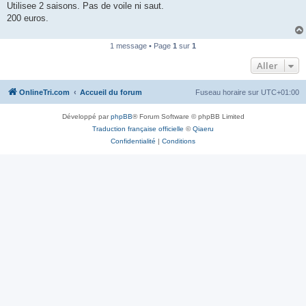
Utilisee 2 saisons. Pas de voile ni saut.
n
o
200 euros.
n
l
u
1 message • Page
1
sur
1
Aller
OnlineTri.com
Accueil du forum
Fuseau horaire sur
UTC+01:00
Développé par
phpBB
® Forum Software © phpBB Limited
Traduction française officielle
©
Qiaeru
Confidentialité
|
Conditions