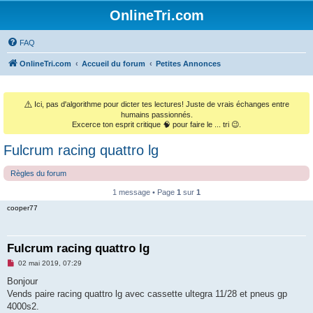
OnlineTri.com
FAQ
OnlineTri.com
Accueil du forum
Petites Annonces
⚠️
Ici, pas d'algorithme pour dicter tes lectures! Juste de vrais échanges entre
humains passionnés.
Excerce ton esprit critique 🧠 pour faire le ... tri 😉.
Fulcrum racing quattro lg
Règles du forum
1 message • Page
1
sur
1
cooper77
Fulcrum racing quattro lg
M
02 mai 2019, 07:29
e
s
Bonjour
s
Vends paire racing quattro lg avec cassette ultegra 11/28 et pneus gp
a
g
4000s2.
e