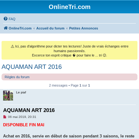
OnlineTri.com
FAQ
OnlineTri.com
Accueil du forum
Petites Annonces
⚠️
Ici, pas d'algorithme pour dicter tes lectures! Juste de vrais échanges entre
humains passionnés.
Excerce ton esprit critique 🧠 pour faire le ... tri 😉.
AQUAMAN ART 2016
Règles du forum
2 messages • Page
1
sur
1
Le piaf
AQUAMAN ART 2016
M
06 mai 2019, 20:31
e
s
DISPONIBLE FIN MAI
s
a
g
Achat en 2016, servie en début de saison pendant 3 saisons, le reste
e