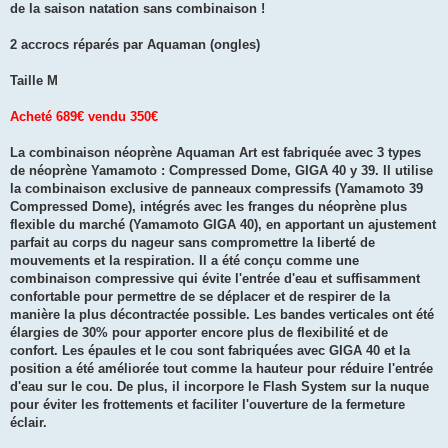
de la saison natation sans combinaison !
n
o
n
2 accrocs réparés par Aquaman (ongles)
l
u
Taille M
Acheté 689€ vendu 350€
La combinaison néoprène Aquaman Art est fabriquée avec 3 types
de néoprène Yamamoto : Compressed Dome, GIGA 40 y 39. Il utilise
la combinaison exclusive de panneaux compressifs (Yamamoto 39
Compressed Dome), intégrés avec les franges du néoprène plus
flexible du marché (Yamamoto GIGA 40), en apportant un ajustement
parfait au corps du nageur sans compromettre la liberté de
mouvements et la respiration. Il a été conçu comme une
combinaison compressive qui évite l'entrée d'eau et suffisamment
confortable pour permettre de se déplacer et de respirer de la
manière la plus décontractée possible. Les bandes verticales ont été
élargies de 30% pour apporter encore plus de flexibilité et de
confort. Les épaules et le cou sont fabriquées avec GIGA 40 et la
position a été améliorée tout comme la hauteur pour réduire l'entrée
d'eau sur le cou. De plus, il incorpore le Flash System sur la nuque
pour éviter les frottements et faciliter l'ouverture de la fermeture
éclair.