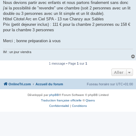
Nous devions partir avec enfants et nous partons finalement sans donc
n
o
j'ai la possibilité de "revendre" une chambre (soit 2 personnes avec un lit
n
double ou 3 personnes avec un lit simple et un lit double).
l
u
Hôtel Citotel Arc en Ciel SPA - 13 rue Chanzy aux Sables
Prix (petit dejeuner inclus) : 111 € pour la chambre 2 personnes ou 158 €
pour la chambre 3 personnes
Merci ; bonne préparation à vous
IM : un jour viendra
1 message • Page
1
sur
1
Aller
OnlineTri.com
Accueil du forum
Fuseau horaire sur
UTC+01:00
Développé par
phpBB
® Forum Software © phpBB Limited
Traduction française officielle
©
Qiaeru
Confidentialité
|
Conditions