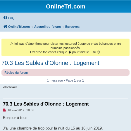
OnlineTri.com
FAQ
OnlineTri.com
Accueil du forum
Epreuves
⚠️
Ici, pas d'algorithme pour dicter tes lectures! Juste de vrais échanges entre
humains passionnés.
Excerce ton esprit critique 🧠 pour faire le ... tri 😉.
70.3 Les Sables d'Olonne : Logement
Règles du forum
1 message • Page
1
sur
1
vttsolidaire
70.3 Les Sables d'Olonne : Logement
M
10 mai 2019, 19:06
e
s
Bonjour à tous,
s
a
g
J'ai une chambre de trop pour la nuit du 15 au 16 juin 2019.
e