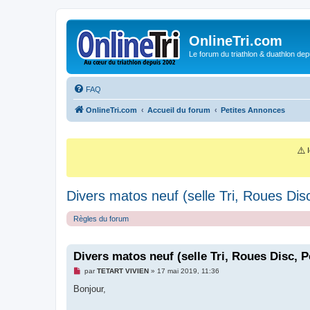
OnlineTri.com
Le forum du triathlon & duathlon dep
FAQ
OnlineTri.com
Accueil du forum
Petites Annonces
⚠️
I
Divers matos neuf (selle Tri, Roues Disc
Règles du forum
Divers matos neuf (selle Tri, Roues Disc, P
M
par
TETART VIVIEN
»
17 mai 2019, 11:36
e
s
Bonjour,
s
a