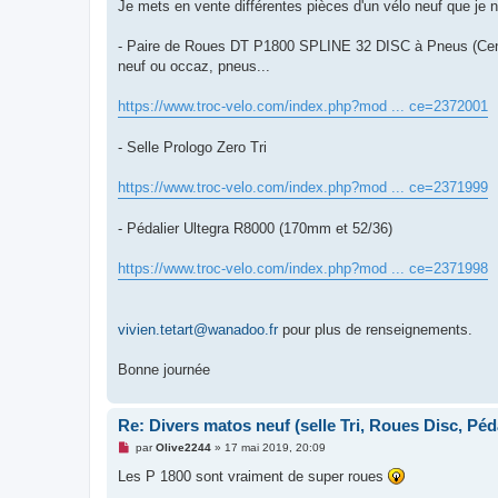
g
Je mets en vente différentes pièces d'un vélo neuf que je 
e
n
o
- Paire de Roues DT P1800 SPLINE 32 DISC à Pneus (Center 
n
neuf ou occaz, pneus...
l
u
https://www.troc-velo.com/index.php?mod ... ce=2372001
- Selle Prologo Zero Tri
https://www.troc-velo.com/index.php?mod ... ce=2371999
- Pédalier Ultegra R8000 (170mm et 52/36)
https://www.troc-velo.com/index.php?mod ... ce=2371998
vivien.tetart@wanadoo.fr
pour plus de renseignements.
Bonne journée
Re: Divers matos neuf (selle Tri, Roues Disc, Péda
M
par
Olive2244
»
17 mai 2019, 20:09
e
s
Les P 1800 sont vraiment de super roues
s