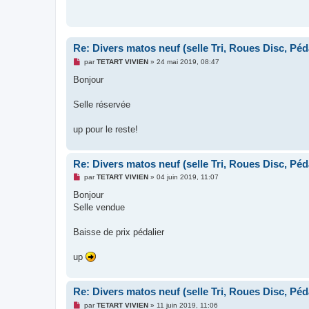
a
g
e
n
o
n
Re: Divers matos neuf (selle Tri, Roues Disc, Péda
l
u
M
par
TETART VIVIEN
»
24 mai 2019, 08:47
e
s
Bonjour
s
a
g
Selle réservée
e
n
o
up pour le reste!
n
l
u
Re: Divers matos neuf (selle Tri, Roues Disc, Péda
M
par
TETART VIVIEN
»
04 juin 2019, 11:07
e
s
Bonjour
s
Selle vendue
a
g
e
Baisse de prix pédalier
n
o
n
up
l
u
Re: Divers matos neuf (selle Tri, Roues Disc, Péda
M
par
TETART VIVIEN
»
11 juin 2019, 11:06