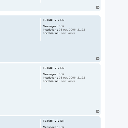
H
a
u
t
TETART VIVIEN
Messages :
866
Inscription :
03 oct. 2006, 21:52
Localisation :
saint omer
H
a
u
TETART VIVIEN
t
Messages :
866
Inscription :
03 oct. 2006, 21:52
Localisation :
saint omer
H
a
u
TETART VIVIEN
t
Messages :
866