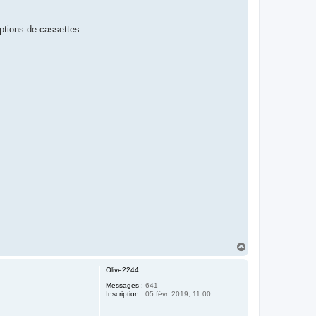
ptions de cassettes
H
a
u
Olive2244
t
Messages :
641
Inscription :
05 févr. 2019, 11:00