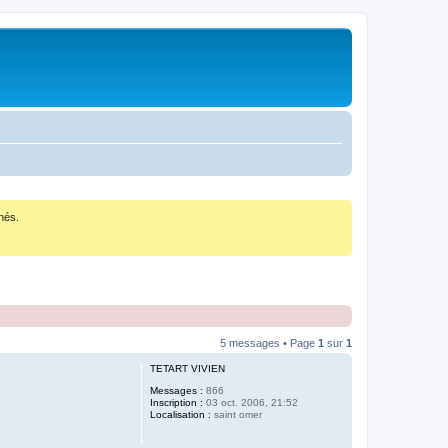
nés.
5 messages • Page
1
sur
1
TETART VIVIEN
Messages :
866
Inscription :
03 oct. 2006, 21:52
Localisation :
saint omer