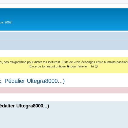
uis 2002!
ci, pas d'algorithme pour dicter tes lectures! Juste de vrais échanges entre humains passion
Excerce ton esprit critique 🧠 pour faire le ... tri 😉.
, Pédalier Ultegra8000...)
édalier Ultegra8000...)