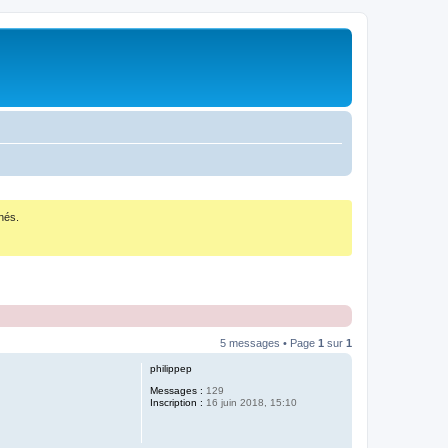
nés.
5 messages • Page
1
sur
1
philippep
Messages :
129
Inscription :
16 juin 2018, 15:10