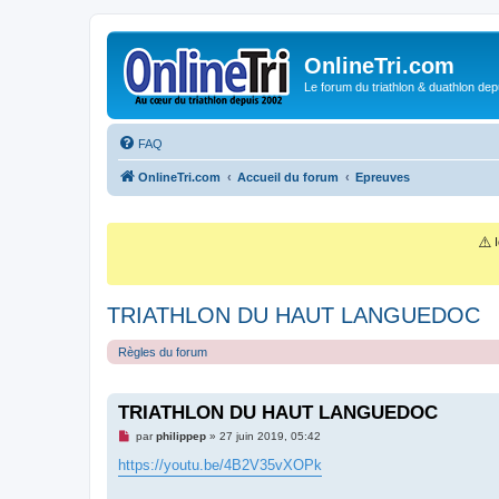
OnlineTri.com
Le forum du triathlon & duathlon dep
FAQ
OnlineTri.com
Accueil du forum
Epreuves
⚠️
I
TRIATHLON DU HAUT LANGUEDOC
Règles du forum
TRIATHLON DU HAUT LANGUEDOC
M
par
philippep
»
27 juin 2019, 05:42
e
s
https://youtu.be/4B2V35vXOPk
s
a