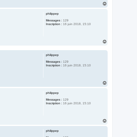
H
a
u
philippep
t
Messages :
129
Inscription :
16 juin 2018, 15:10
H
a
u
t
philippep
Messages :
129
Inscription :
16 juin 2018, 15:10
H
a
u
philippep
t
Messages :
129
Inscription :
16 juin 2018, 15:10
H
a
u
philippep
t