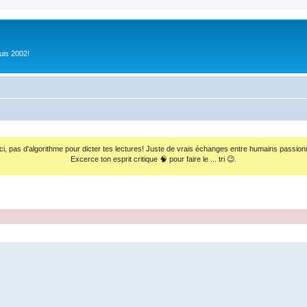
uis 2002!
ci, pas d'algorithme pour dicter tes lectures! Juste de vrais échanges entre humains passion
Excerce ton esprit critique 🧠 pour faire le ... tri 😉.