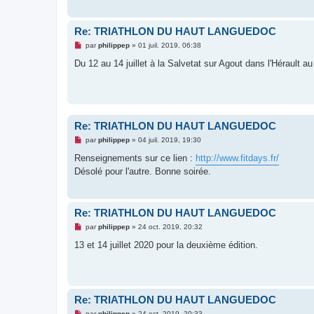
g
e
n
o
Re: TRIATHLON DU HAUT LANGUEDOC
n
l
M
par
philippep
»
01 juil. 2019, 06:38
u
e
s
Du 12 au 14 juillet à la Salvetat sur Agout dans l'Héraul
s
a
g
e
n
o
n
Re: TRIATHLON DU HAUT LANGUEDOC
l
u
M
par
philippep
»
04 juil. 2019, 19:30
e
s
Renseignements sur ce lien :
http://www.fitdays.fr/
s
Désolé pour l'autre. Bonne soirée.
a
g
e
n
o
Re: TRIATHLON DU HAUT LANGUEDOC
n
l
M
par
philippep
»
24 oct. 2019, 20:32
u
e
s
13 et 14 juillet 2020 pour la deuxième édition.
s
a
g
e
n
o
Re: TRIATHLON DU HAUT LANGUEDOC
n
l
M
par
philippep
»
24 oct. 2019, 20:33