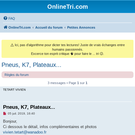
OnlineTri.com
FAQ
OnlineTri.com
Accueil du forum
Petites Annonces
⚠️
Ici, pas d'algorithme pour dicter tes lectures! Juste de vrais échanges entre
humains passionnés.
Excerce ton esprit critique 🧠 pour faire le ... tri 😉.
Pneus, K7, Plateaux...
Règles du forum
3 messages • Page
1
sur
1
TETART VIVIEN
Pneus, K7, Plateaux...
M
05 juil. 2019, 16:40
e
s
Bonjour,
s
Ci dessous le détail, infos complémentaires et photos
a
g
vivien.tetart@wanadoo.fr
e