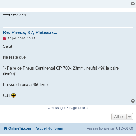
e
n
o
n
TETART VIVIEN
l
u
Re: Pneus, K7, Plateaux...
M
16 juil. 2019, 10:14
e
s
Salut
s
a
g
Ne reste que
e
n
o
"- Paire de Pneus Continental GP 700x 23mm, neufs! 49€ la paire
n
(livrée)"
l
u
Baisse du prix à 45€ livré
Cdlt
3 messages • Page
1
sur
1
Aller
OnlineTri.com
Accueil du forum
Fuseau horaire sur
UTC+01:00