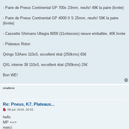
n
o
- Paire de Pneus Continental GP 700x 23mm, neufs! 49€ la paire (livrée)
n
l
u
- Paire de Pneus Continental GP 4000 II S 25mm, neufs! 59€ la paire
(livrée)
- Cassette Shimano Ultegra 8000 (11vitesses) neuve emballée, 40€ livrée
- Plateaux Rotor:
Qrings 53Aero 110x5, excellent état (250kms) 65€
QXL interne 38 110x5, excellent état (250kms) 25€
Bon WE!
smallone
Re: Pneus, K7, Plateaux...
M
08 juil. 2019, 20:52
e
s
hello
s
MP ==>
a
g
merci