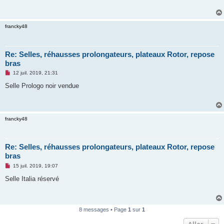
a
g
e
n
francky48
o
n
l
u
Re: Selles, réhausses prolongateurs, plateaux Rotor, repose
bras
M
12 juil. 2019, 21:31
e
s
Selle Prologo noir vendue
s
a
g
e
n
francky48
o
n
l
u
Re: Selles, réhausses prolongateurs, plateaux Rotor, repose
bras
M
15 juil. 2019, 19:07
e
s
Selle Italia réservé
s
a
g
e
n
8 messages • Page
1
sur
1
o
n
Aller