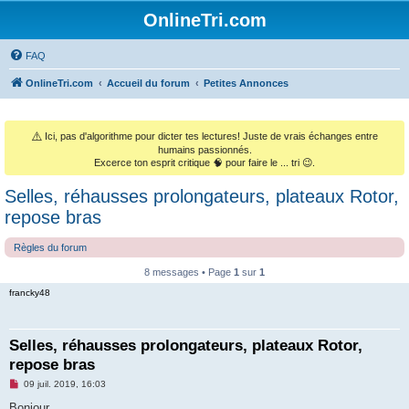
OnlineTri.com
FAQ
OnlineTri.com
Accueil du forum
Petites Annonces
⚠️
Ici, pas d'algorithme pour dicter tes lectures! Juste de vrais échanges entre
humains passionnés.
Excerce ton esprit critique 🧠 pour faire le ... tri 😉.
Selles, réhausses prolongateurs, plateaux Rotor,
repose bras
Règles du forum
8 messages • Page
1
sur
1
francky48
Selles, réhausses prolongateurs, plateaux Rotor,
repose bras
M
09 juil. 2019, 16:03
e
s
Bonjour.