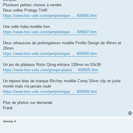
s
Plusieurs petites choses à vendre.
a
g
Deux selles Prologo Tri40
e
https://www.troc-velo.com/peripherique- ... 409686.htm
n
o
n
Une selle Italia modèle Iron
l
u
https://www.troc-velo.com/peripherique- ... 409687.htm
Deux rehausses de prolongateurs modèle Profile Design de 40mm et
20mm
https://www.troc-velo.com/peripherique- ... 409690.htm
Un jeu de plateaux Rotor Qring entraxe 130mm en 53x39
https://www.troc-velo.com/groupe-platea ... 409695.htm
Un repose bras de marque Ritchey modèle Comp Silver clip on juste
monté mais n'a jamais roulé
https://www.troc-velo.com/peripherique- ... 409699.htm
Plus de photos sur demande
Frank
Jerome.A