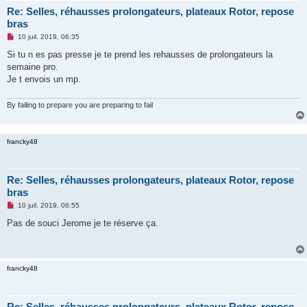
Re: Selles, réhausses prolongateurs, plateaux Rotor, repose
bras
M
10 juil. 2019, 06:35
e
s
Si tu n es pas presse je te prend les rehausses de prolongateurs la
s
semaine pro.
a
g
Je t envois un mp.
e
n
o
By failing to prepare you are preparing to fail
n
l
u
francky48
Re: Selles, réhausses prolongateurs, plateaux Rotor, repose
bras
M
10 juil. 2019, 06:55
e
s
Pas de souci Jerome je te réserve ça.
s
a
g
e
n
francky48
o
n
l
u
Re: Selles, réhausses prolongateurs, plateaux Rotor, repose