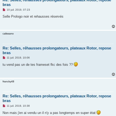
bras
M
10 juil. 2019, 07:23
e
s
Selle Prologo noir et rehausses réservés
s
a
g
e
n
calissano
o
n
l
u
Re: Selles, réhausses prolongateurs, plateaux Rotor, repose
bras
M
11 juil. 2019, 10:06
e
s
tu vend pas un de tes frameset fkc des fois ??
s
a
g
e
n
francky48
o
n
l
u
Re: Selles, réhausses prolongateurs, plateaux Rotor, repose
bras
M
11 juil. 2019, 10:38
e
s
Non mais j'en ai vendu un il n'y a pas longtemps en super état
s