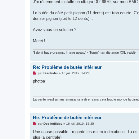
g
J'ai récemment installé un ultegra DI2 6870, sur mon BMC T
e
n
o
La butée du côté petit pignon (11 dents) est trop courte. 
n
dernier pignon (soit le 12 dents)...
l
u
Avez-vous un solution ?
Merci !
"I don’t have dreams, I have goals." - Tourn'man distance XXL validé !
Re: Problème de butée inférieur
M
par
Blackstar
»
16 juil. 2019, 14:26
e
s
photo
s
s
a
g
e
n
La vérité n'est jamais amusante à dire, sans cela tout le monde la dirait
o
n
l
u
Re: Problème de butée inférieur
M
par
Doc holliday
»
16 juil. 2019, 15:35
e
s
Une cause possible : regarde les micro-indexations. Tu es peu
s
plus la centrale)
a