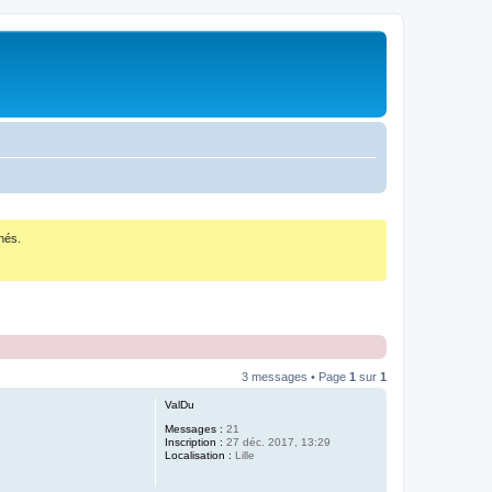
nés.
3 messages • Page
1
sur
1
ValDu
Messages :
21
Inscription :
27 déc. 2017, 13:29
Localisation :
Lille