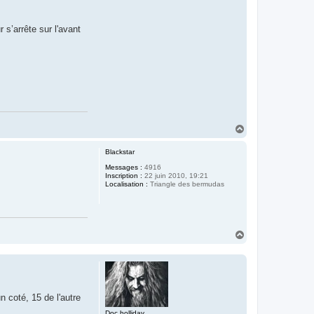
s’arrête sur l'avant
H
a
u
Blackstar
t
Messages :
4916
Inscription :
22 juin 2010, 19:21
Localisation :
Triangle des bermudas
H
a
u
t
n coté, 15 de l'autre
Doc holliday