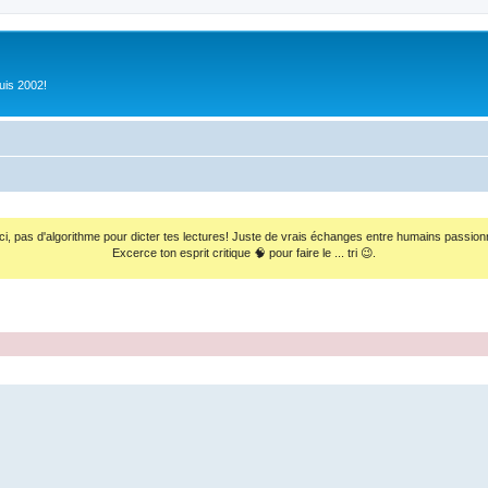
uis 2002!
ci, pas d'algorithme pour dicter tes lectures! Juste de vrais échanges entre humains passion
Excerce ton esprit critique 🧠 pour faire le ... tri 😉.