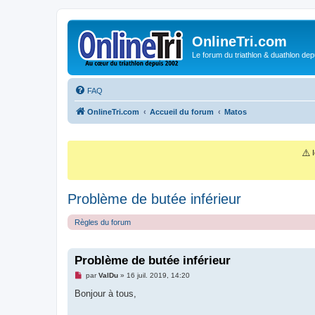
OnlineTri.com
Le forum du triathlon & duathlon dep
FAQ
OnlineTri.com
Accueil du forum
Matos
⚠️
I
Problème de butée inférieur
Règles du forum
Problème de butée inférieur
M
par
ValDu
»
16 juil. 2019, 14:20
e
s
Bonjour à tous,
s
a