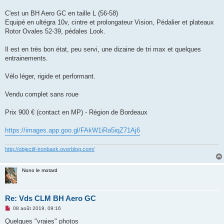
n
o
C'est un BH Aero GC en taille L (56-58)
n
Equipé en ultégra 10v, cintre et prolongateur Vision, Pédalier et plateaux
l
u
Rotor Ovales 52-39, pédales Look.
Il est en très bon état, peu servi, une dizaine de tri max et quelques
entrainements.
Vélo léger, rigide et performant.
Vendu complet sans roue
Prix 900 € (contact en MP) - Région de Bordeaux
https://images.app.goo.gl/FAkW1iRa5iqZ71Aj6
http://objectif-ironbask.overblog.com/
Nono le motard
Re: Vds CLM BH Aero GC
M
08 août 2019, 09:16
e
s
Quelques "vraies" photos