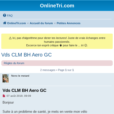
OnlineTri.com
FAQ
OnlineTri.com
Accueil du forum
Petites Annonces
⚠️
Ici, pas d'algorithme pour dicter tes lectures! Juste de vrais échanges entre
humains passionnés.
Excerce ton esprit critique 🧠 pour faire le ... tri 😉.
Vds CLM BH Aero GC
Règles du forum
2 messages • Page
1
sur
1
Nono le motard
Vds CLM BH Aero GC
M
07 août 2019, 09:09
e
s
Bonjour
s
a
g
Suite à un problème de santé, je mets en vente mon vélo
e