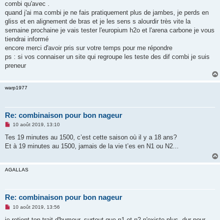
combi qu'avec .
quand j'ai ma combi je ne fais pratiquement plus de jambes, je perds en
gliss et en alignement de bras et je les sens s alourdir très vite la
semaine prochaine je vais tester l'europium h2o et l'arena carbone je vous
tiendrai informé
encore merci d'avoir pris sur votre temps pour me répondre
ps : si vos connaiser un site qui regroupe les teste des dif combi je suis
preneur
warp1977
Re: combinaison pour bon nageur
M
10 août 2019, 13:10
e
s
Tes 19 minutes au 1500, c’est cette saison où il y a 18 ans?
s
Et à 19 minutes au 1500, jamais de la vie t’es en N1 ou N2...
a
g
e
n
AGALLAS
o
n
l
u
Re: combinaison pour bon nageur
M
10 août 2019, 13:56
e
s
je retient ton trait d'humour. surtout que n1 et n2 n'existe plus. dur pour