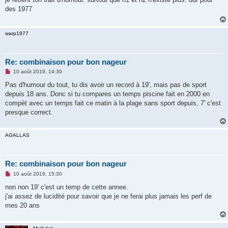
s
des 1977
a
g
e
n
warp1977
o
n
l
u
Re: combinaison pour bon nageur
M
10 août 2019, 14:30
e
s
Pas d'humour du tout, tu dis avoir un record à 19', mais pas de sport
s
depuis 18 ans. Donc si tu compares un temps piscine fait en 2000 en
a
g
compèt avec un temps fait ce matin à la plage sans sport depuis, 7' c'est
e
presque correct.
n
o
n
l
AGALLAS
u
Re: combinaison pour bon nageur
M
10 août 2019, 15:30
e
s
non non 19' c'est un temp de cette annee.
s
j'ai assez de lucidité pour savoir que je ne ferai plus jamais les perf de
a
g
mes 20 ans
e
n
o