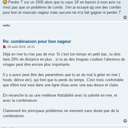
s
Perdre 7' sur un 1500 alors que tu vaux 19' en bassin à mon avis ce
s
n'est pas que un problème de combi. J'en ai essayé qq une des combis
a
g
pour bon et mauvais nageur mais aucune ne m'a fait gagner ni perdre 7'.
e
n
o
wylke
n
l
u
Re: combinaison pour bon nageur
M
09 août 2019, 16:21
e
s
Déjà en mer tu n'as pas de mur. Si c'est ton temps en petit bac, tu dois
s
faire 20% de distance en plus , si tu as des longues coulées l’absence de
a
g
virages peut être encore plus importante.
e
n
o
Il y a aussi peut être des paramètres que tu as du mal à gérer en mer (
n
houle, dérive etc), qui font que tu perds du temps. C'est mois confortable
l
u
que d'être tout seul dans une ligne d'eau avec une eau douce et claire.
En revanche tu as une meilleure flottabilité avec la salinité en mer, et
avec la combinaison.
Clairement les principaux problèmes ne viennent sans doute pas de la
combinaison.