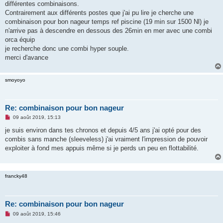
g
différentes combinaisons.
e
Contrairement aux différents postes que j'ai pu lire je cherche une
n
o
combinaison pour bon nageur temps ref piscine (19 min sur 1500 Nl) je
n
n'arrive pas à descendre en dessous des 26min en mer avec une combi
l
u
orca équip
je recherche donc une combi hyper souple.
merci d'avance
smoyoyo
Re: combinaison pour bon nageur
M
09 août 2019, 15:13
e
s
je suis environ dans tes chronos et depuis 4/5 ans j'ai opté pour des
s
combis sans manche (sleeveless) j'ai vraiment l'impression de pouvoir
a
g
exploiter à fond mes appuis même si je perds un peu en flottabilité.
e
n
o
n
francky48
l
u
Re: combinaison pour bon nageur
M
09 août 2019, 15:46
e