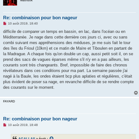
n
Mathdok
l
u
Re: combinaison pour bon nageur
M
10 août 2019, 18:40
e
s
difficile de comparer un temps en bassin, en lac, dans l'océan ou en
s
Méditerranée. Je nage dans cette dernière ces jours ci, avec ou sans
a
g
combi suivant mes appréhensions des méduses, je me suis fait le tour
e
des îles du Frioul (10km) et ce matin de Maïre et Tiboulen en partant de
n
o
la Madrague. A chaque fois qu'on double un cap, aussi petit soit il, on se
n
prend des sacs de vagues éparses même s'il n'y en a pas ailleurs, les
l
u
courants sont très changeants. Bref, impossible de faire des chronos
révélateurs dans ces conditions pour ma part. La semaine passée j'ai
nagé à la Baule, les ondes étaient bcp plus aplaties et régulières, c'était
plus évident de poser sa nage, en revanche difficile de se rendre compte
des courants sur le moment.
FAYARD
Re: combinaison pour bon nageur
M
10 août 2019, 18:48
e
s
s
AGALLAS
a écrit :