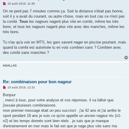
M
10 août 2019, 11:39
e
s
On ne perd pas 7 minutes comme ça. Soit la distance n'était pas bonne,
s
soit il y a avait du courant, ou autre chose, mais en tout cas ce n'est pas
a
g
la combi.
Tous
les nageurs nagent plus vite en combi, même les très
e
bons, et tous les nageurs nagent plus vite avec des manches, même les
n
o
très bons.
n
l
u
Tu n'as qu'a voir en WTS, les gars savent nager en piscine pourtant, mais
quand la combi est autorisée tu en vois combien sans ? Combien avec
des combi sans manches ?
AGALLAS
Re: combinaison pour bon nageur
M
10 août 2019, 12:31
e
s
Bonjour
s
, merci à tous, pour votre analyse et vos réponses. il va falloir que
a
g
j'essaie plusieurs combinaisons.
e
mon premier message était un peu succinct . j'ai 42 ans et j'ai arrête le
n
o
sport pendant 18 ans je suis ce qu'on appelle un ancien nageur niv (n1-
n
n2) et les temps donnés sont bien réels . je sais que je manque
l
u
d'entrainement en mer mais le fait est que je nage plus vite sans ma