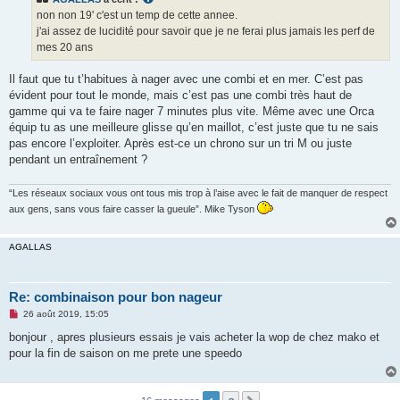
a
g
non non 19' c'est un temp de cette annee.
e
j'ai assez de lucidité pour savoir que je ne ferai plus jamais les perf de
n
o
mes 20 ans
n
l
u
Il faut que tu t’habitues à nager avec une combi et en mer. C’est pas
évident pour tout le monde, mais c’est pas une combi très haut de
gamme qui va te faire nager 7 minutes plus vite. Même avec une Orca
équip tu as une meilleure glisse qu’en maillot, c’est juste que tu ne sais
pas encore l’exploiter. Après est-ce un chrono sur un tri M ou juste
pendant un entraînement ?
“Les réseaux sociaux vous ont tous mis trop à l’aise avec le fait de manquer de respect
aux gens, sans vous faire casser la gueule”. Mike Tyson
AGALLAS
Re: combinaison pour bon nageur
M
26 août 2019, 15:05
e
s
bonjour , apres plusieurs essais je vais acheter la wop de chez mako et
s
pour la fin de saison on me prete une speedo
a
g
e
n
o