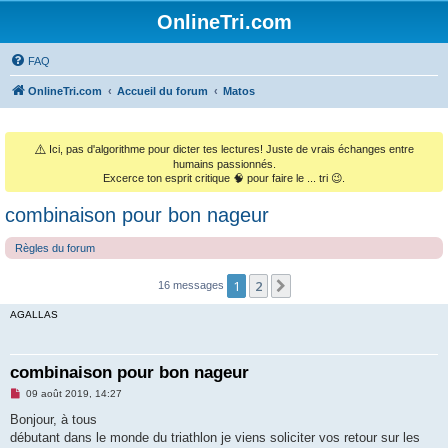
OnlineTri.com
FAQ
OnlineTri.com
Accueil du forum
Matos
⚠️
Ici, pas d'algorithme pour dicter tes lectures! Juste de vrais échanges entre
humains passionnés.
Excerce ton esprit critique 🧠 pour faire le ... tri 😉.
combinaison pour bon nageur
Règles du forum
1
2
Suivant
16 messages
AGALLAS
combinaison pour bon nageur
M
09 août 2019, 14:27
e
s
Bonjour, à tous
s
débutant dans le monde du triathlon je viens soliciter vos retour sur les
a