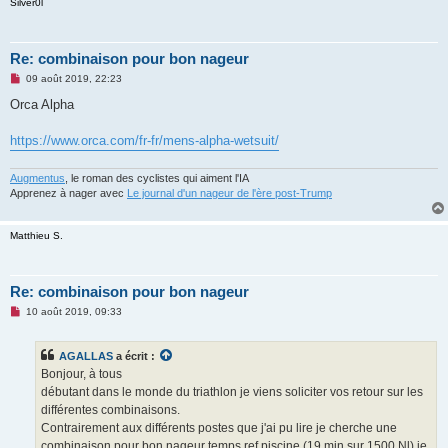
Silver0l
Re: combinaison pour bon nageur
M
09 août 2019, 22:23
e
s
Orca Alpha
s
a
g
https://www.orca.com/fr-fr/mens-alpha-wetsuit/
e
n
o
Augmentus
, le roman des cyclistes qui aiment l'IA
n
Apprenez à nager avec
Le journal d'un nageur de l'ère post-Trump
l
u
Matthieu S.
Re: combinaison pour bon nageur
M
10 août 2019, 09:33
e
s
s
AGALLAS
a écrit :
a
g
Bonjour, à tous
e
débutant dans le monde du triathlon je viens soliciter vos retour sur les
n
o
différentes combinaisons.
n
Contrairement aux différents postes que j'ai pu lire je cherche une
l
u
combinaison pour bon nageur temps ref piscine (19 min sur 1500 Nl) je