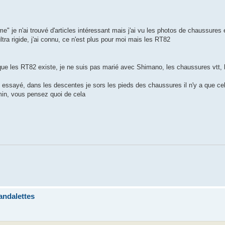
je n'ai trouvé d'articles intéressant mais j'ai vu les photos de chaussures et
ra rigide, j'ai connu, ce n'est plus pour moi mais les RT82
que les RT82 existe, je ne suis pas marié avec Shimano, les chaussures vtt, 
ut essayé, dans les descentes je sors les pieds des chaussures il n'y a que cel
min, vous pensez quoi de cela
andalettes