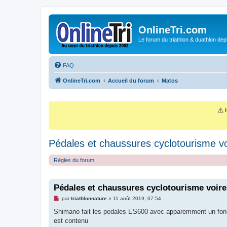
OnlineTri.com
Le forum du triathlon & duathlon dep
FAQ
OnlineTri.com
Accueil du forum
Matos
⚠️
I
Pédales et chaussures cyclotourisme vo
Règles du forum
Pédales et chaussures cyclotourisme voire
M
par
triathlonnature
»
11 août 2019, 07:54
e
s
Shimano fait les pedales ES600 avec apparemment un foncti
s
est contenu
a