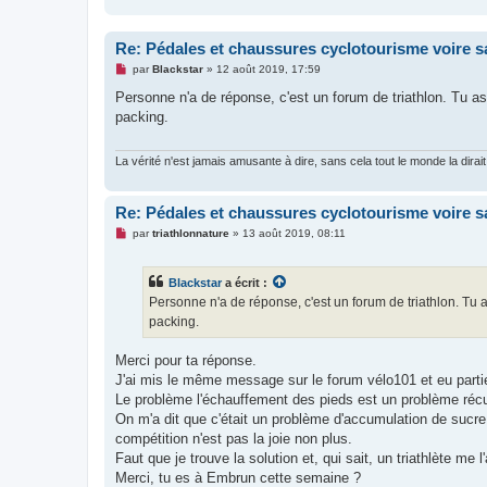
Re: Pédales et chaussures cyclotourisme voire s
M
par
Blackstar
»
12 août 2019, 17:59
e
s
Personne n'a de réponse, c'est un forum de triathlon. Tu a
s
packing.
a
g
e
n
La vérité n'est jamais amusante à dire, sans cela tout le monde la dirait
o
n
l
Re: Pédales et chaussures cyclotourisme voire s
u
M
par
triathlonnature
»
13 août 2019, 08:11
e
s
s
Blackstar
a écrit :
a
g
Personne n'a de réponse, c'est un forum de triathlon. Tu 
e
packing.
n
o
n
Merci pour ta réponse.
l
u
J'ai mis le même message sur le forum vélo101 et eu part
Le problème l'échauffement des pieds est un problème récu
On m'a dit que c'était un problème d'accumulation de sucre
compétition n'est pas la joie non plus.
Faut que je trouve la solution et, qui sait, un triathlète me 
Merci, tu es à Embrun cette semaine ?