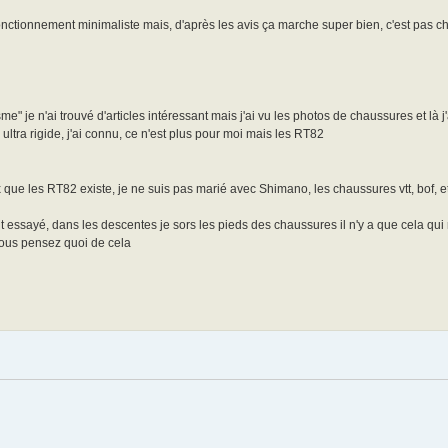
ionnement minimaliste mais, d'après les avis ça marche super bien, c'est pas che
 je n'ai trouvé d'articles intéressant mais j'ai vu les photos de chaussures et là j'
ltra rigide, j'ai connu, ce n'est plus pour moi mais les RT82
 que les RT82 existe, je ne suis pas marié avec Shimano, les chaussures vtt, bof, 
ut essayé, dans les descentes je sors les pieds des chaussures il n'y a que cela qui 
vous pensez quoi de cela