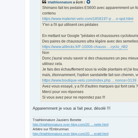
triathlonnature
a écrit :
a
g
Shimano fait les pedales ES600 avec apparemment un fonct
e
contenu
n
o
https://www.materiel-velo.com/1858197-p ... o-spd.html
n
Y'en a t'il qui utilisent ces pédales
l
u
En mettant sur Google "pédales et chaussures cyclotourisme"
Des paires de chaussures ultra légère avec des semelles u
https://www.alltricks.fr/F-10006-chauss ... cyclo_rt82
Non
Donc j'aurai voulu savoir si des chaussures un peu mieux
utilisez cela.
Je fais des échauffement sous la voûte plantaire et j'ai to
maïs, étonnamment, l'option sandalette fait son chemin, 
https://www.boutique-velo.com/index.php ... nonce=3139
Avez-vous essayé, y a t'il d'autres marques qui font cela ?
Merci pour vos réponses
Si vous avez peur ne repondez pas !!!
Apparemment je vous ai fait peur, désolé !!!
Triathlonnature Jausiers Bonette
http://triathlonnature.over-blog.com/20 ... nette.html
Arbitre sur l'Embrunman
http://triathlonnature.over-blog.com/20 ... erald.html