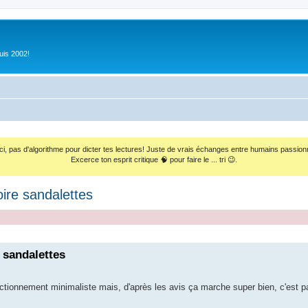
uis 2002!
ci, pas d'algorithme pour dicter tes lectures! Juste de vrais échanges entre humains passion
Excerce ton esprit critique 🧠 pour faire le ... tri 😉.
ire sandalettes
 sandalettes
onnement minimaliste mais, d'après les avis ça marche super bien, c'est pa