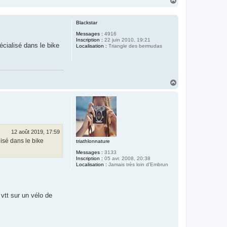
a
u
t
Blackstar
Messages :
4916
Inscription :
22 juin 2010, 19:21
écialisé dans le bike
Localisation :
Triangle des bermudas
H
a
u
t
12 août 2019, 17:59
isé dans le bike
triathlonnature
Messages :
3133
Inscription :
05 avr. 2008, 20:38
Localisation :
Jamais très loin d'Embrun
vtt sur un vélo de