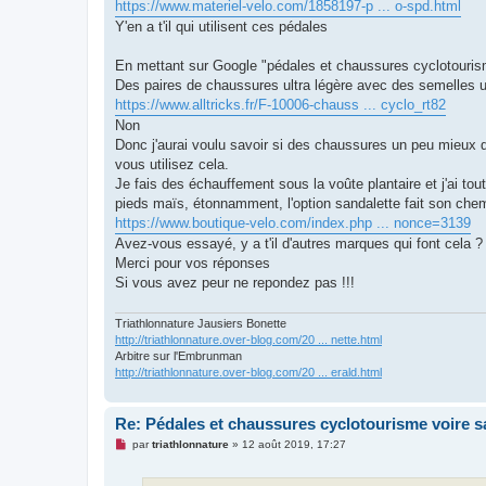
g
https://www.materiel-velo.com/1858197-p ... o-spd.html
e
Y'en a t'il qui utilisent ces pédales
n
o
n
En mettant sur Google "pédales et chaussures cyclotourisme" 
l
u
Des paires de chaussures ultra légère avec des semelles ult
https://www.alltricks.fr/F-10006-chauss ... cyclo_rt82
Non
Donc j'aurai voulu savoir si des chaussures un peu mieux 
vous utilisez cela.
Je fais des échauffement sous la voûte plantaire et j'ai to
pieds maïs, étonnamment, l'option sandalette fait son che
https://www.boutique-velo.com/index.php ... nonce=3139
Avez-vous essayé, y a t'il d'autres marques qui font cela ?
Merci pour vos réponses
Si vous avez peur ne repondez pas !!!
Triathlonnature Jausiers Bonette
http://triathlonnature.over-blog.com/20 ... nette.html
Arbitre sur l'Embrunman
http://triathlonnature.over-blog.com/20 ... erald.html
Re: Pédales et chaussures cyclotourisme voire s
M
par
triathlonnature
»
12 août 2019, 17:27
e
s
s