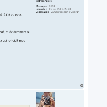
triathlonnature
Messages :
3133
Inscription :
05 avr. 2008, 20:38
Localisation :
Jamais très loin d'Embrun
 là j'ai eu peur.
bof, et évidemment si
a qui refroidit mes
H
a
u
t