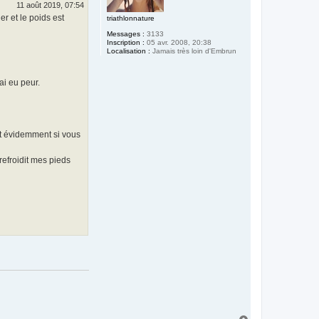
11 août 2019, 07:54
r et le poids est
triathlonnature
Messages :
3133
Inscription :
05 avr. 2008, 20:38
Localisation :
Jamais très loin d'Embrun
ai eu peur.
et évidemment si vous
refroidit mes pieds
H