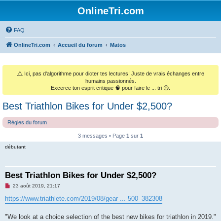
OnlineTri.com
FAQ
OnlineTri.com
Accueil du forum
Matos
⚠️
Ici, pas d'algorithme pour dicter tes lectures! Juste de vrais échanges entre
humains passionnés.
Excerce ton esprit critique 🧠 pour faire le ... tri 😉.
Best Triathlon Bikes for Under $2,500?
Règles du forum
3 messages • Page
1
sur
1
débutant
Best Triathlon Bikes for Under $2,500?
M
23 août 2019, 21:17
e
s
https://www.triathlete.com/2019/08/gear ... 500_382308
s
a
g
"We look at a choice selection of the best new bikes for triathlon in 2019."
e