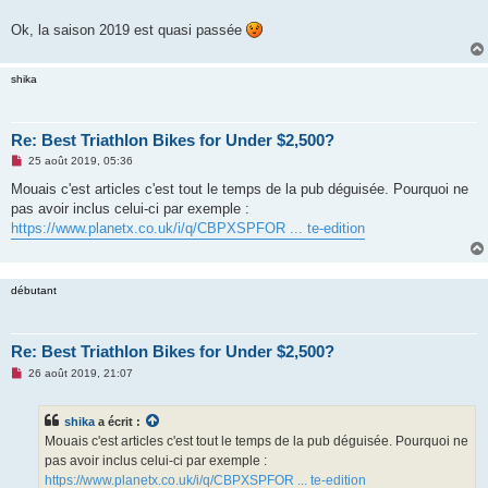
n
o
Ok, la saison 2019 est quasi passée
n
l
u
shika
Re: Best Triathlon Bikes for Under $2,500?
M
25 août 2019, 05:36
e
s
Mouais c'est articles c'est tout le temps de la pub déguisée. Pourquoi ne
s
pas avoir inclus celui-ci par exemple :
a
g
https://www.planetx.co.uk/i/q/CBPXSPFOR ... te-edition
e
n
o
n
débutant
l
u
Re: Best Triathlon Bikes for Under $2,500?
M
26 août 2019, 21:07
e
s
s
shika
a écrit :
a
g
Mouais c'est articles c'est tout le temps de la pub déguisée. Pourquoi ne
e
pas avoir inclus celui-ci par exemple :
n
o
https://www.planetx.co.uk/i/q/CBPXSPFOR ... te-edition