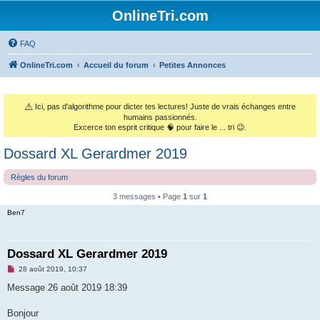
OnlineTri.com
FAQ
OnlineTri.com
Accueil du forum
Petites Annonces
⚠️
Ici, pas d'algorithme pour dicter tes lectures! Juste de vrais échanges entre
humains passionnés.
Excerce ton esprit critique 🧠 pour faire le ... tri 😉.
Dossard XL Gerardmer 2019
Règles du forum
3 messages • Page
1
sur
1
Ben7
Dossard XL Gerardmer 2019
M
28 août 2019, 10:37
e
s
Message 26 août 2019 18:39
s
a
g
Bonjour
e