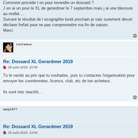
Comment procède t on pour revendre un dossard ?
n
o
J en ai un pour le XL de gerardmer le 7 septembre mais j ai une blessure
n
au mollet....
l
u
Suivant le résultat de l ecographie lundi prochain je vais surement devoir
déclarer forfait pour ne pas compromettre ma fin de saison.
Merci
Lent'arteur
Re: Dossard XL Gerardmer 2019
M
28 août 2019, 10:59
e
s
Tu le vends au prix que tu souhaites, puis tu contactes l'organisation pour
s
envoyer les coordonnées, licence, club, etc de ton acheteur..
a
g
e
Ils sont très réactifs...
n
o
n
l
u
warp1977
Re: Dossard XL Gerardmer 2019
M
28 août 2019, 13:04
e