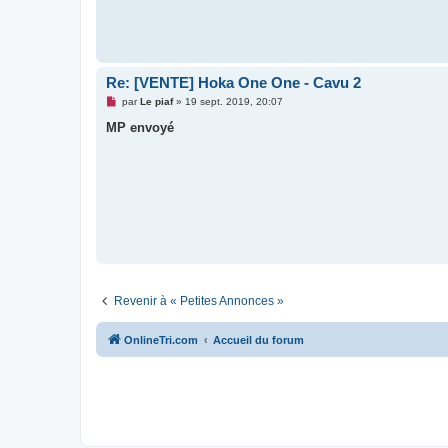
g
e
n
o
n
l
Re: [VENTE] Hoka One One - Cavu 2
u
M
par
Le piaf
»
19 sept. 2019, 20:07
e
s
MP envoyé
s
a
g
e
n
o
n
l
u
Revenir à « Petites Annonces »
OnlineTri.com
Accueil du forum