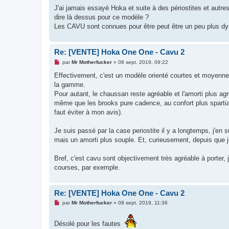
a
g
J'ai jamais essayé Hoka et suite à des périostites et autr
e
dire là dessus pour ce modèle ?
n
o
Les CAVU sont connues pour être peut être un peu plus dyn
n
l
u
Re: [VENTE] Hoka One One - Cavu 2
M
par
Mr Motherfucker
»
08 sept. 2019, 09:22
e
s
Effectivement, c'est un modèle orienté courtes et moyenne
s
la gamme.
a
g
Pour autant, le chaussan reste agréable et l'amorti plus ag
e
même que les brooks pure cadence, au confort plus spartiat
n
o
faut éviter à mon avis).
n
l
u
Je suis passé par la case periostite il y a longtemps, j'en
mais un amorti plus souple. Et, curieusement, depuis que 
Bref, c'est cavu sont objectivement très agréable à porter,
courses, par exemple.
Re: [VENTE] Hoka One One - Cavu 2
M
par
Mr Motherfucker
»
08 sept. 2019, 11:36
e
s
s
Désolé pour les fautes
a