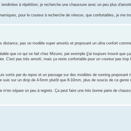
es tendinites à répétition, je recherche une chaussure avec un peu plus d'amor
amiques, pour le coureur à recherche de vitesse, que confortables, je me t
s distance, pas un modèle super amortis et proposant un ultra confort comm
réable que ce qui se fait chez Mizuno, par exemple (j'ai toujours trouvé que ça
e. C'est pas très amorti, mais ça reste confortable pour un coureur pas trop 
 suis sortis par du repos et un passage sur des modèles de running proposant 
je suis sur un drop de 4-5mm plutôt que 8-10mm, plus de soucis de ce genre 
 je m'en sépare un peu à regrets. Ça peut faire une très bonne paire de chauss