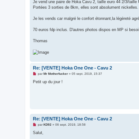
g
Je vend une paire de Hoka Cavu 2, taille euro 44 2/3/taille
e
Portées 3 sorties de 8km, elles sont absolument nickelles.
n
o
n
Je les vends car malgré le confort étonnant,la légèreté agr
l
u
70 euros fdp inclus. D'autres photos dispos en MP si besoi
Thomas
Re: [VENTE] Hoka One One - Cavu 2
M
par
Mr Motherfucker
»
05 sept. 2019, 15:37
e
s
Petit up du jour !
s
a
g
e
n
o
n
l
u
Re: [VENTE] Hoka One One - Cavu 2
M
par
KD92
»
06 sept. 2019, 18:58
e
s
Salut,
s