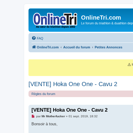
OnlineTri.com
Le forum du triathlon & duathlon dep
FAQ
OnlineTri.com
Accueil du forum
Petites Annonces
⚠️
I
[VENTE] Hoka One One - Cavu 2
Règles du forum
[VENTE] Hoka One One - Cavu 2
M
par
Mr Motherfucker
»
01 sept. 2019, 18:32
e
s
Bonsoir à tous,
s
a