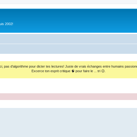
uis 2002!
ci, pas d'algorithme pour dicter tes lectures! Juste de vrais échanges entre humains passion
Excerce ton esprit critique 🧠 pour faire le ... tri 😉.