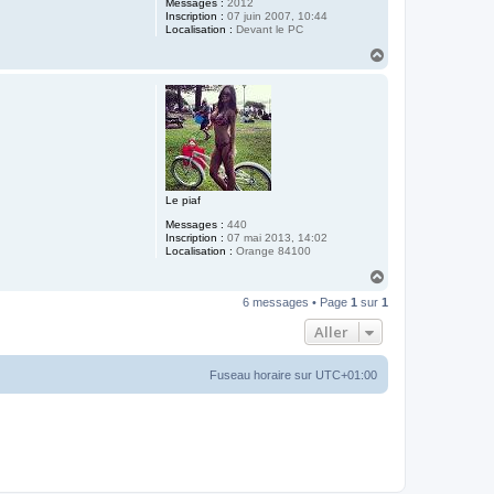
Messages :
2012
Inscription :
07 juin 2007, 10:44
Localisation :
Devant le PC
H
a
u
t
Le piaf
Messages :
440
Inscription :
07 mai 2013, 14:02
Localisation :
Orange 84100
H
a
6 messages • Page
1
sur
1
u
t
Aller
Fuseau horaire sur
UTC+01:00