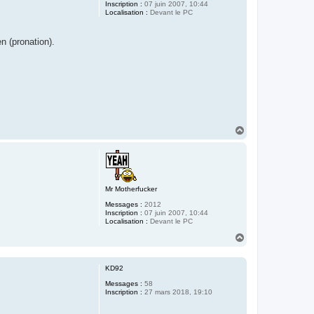
Inscription :
07 juin 2007, 10:44
Localisation :
Devant le PC
n (pronation).
H
a
u
t
Mr Motherfucker
Messages :
2012
Inscription :
07 juin 2007, 10:44
Localisation :
Devant le PC
H
a
u
t
KD92
Messages :
58
Inscription :
27 mars 2018, 19:10