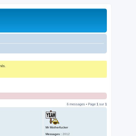
nés.
6 messages • Page
1
sur
1
Mr Motherfucker
Messages :
2012