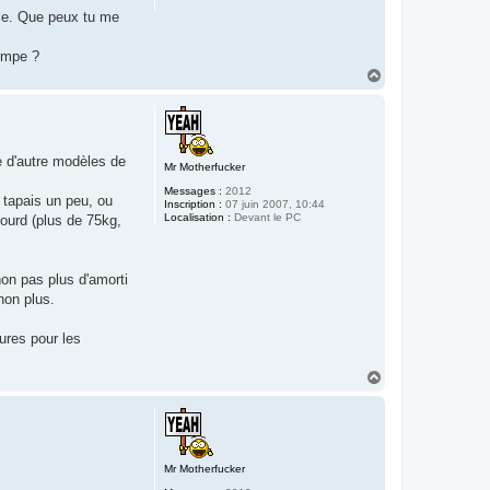
tie. Que peux tu me
rompe ?
H
a
u
t
e d'autre modèles de
Mr Motherfucker
Messages :
2012
 tapais un peu, ou
Inscription :
07 juin 2007, 10:44
Localisation :
Devant le PC
lourd (plus de 75kg,
non pas plus d'amorti
non plus.
ures pour les
H
a
u
t
Mr Motherfucker