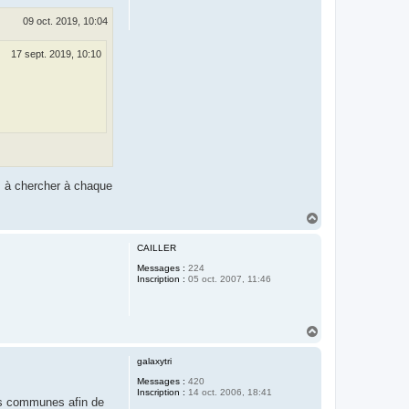
09 oct. 2019, 10:04
17 sept. 2019, 10:10
s à chercher à chaque
H
a
u
CAILLER
t
Messages :
224
Inscription :
05 oct. 2007, 11:46
H
a
u
galaxytri
t
Messages :
420
Inscription :
14 oct. 2006, 18:41
es communes afin de