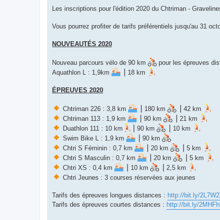
a
g
Les inscriptions pour l'édition 2020 du Chtriman - Graveli
e
n
o
Vous pourrez profiter de tarifs préférentiels jusqu'au 31 oc
n
l
u
NOUVEAUTÉS 2020
Nouveau parcours vélo de 90 km
pour les épreuves dis
Aquathlon L : 1,9km
⎥ 18 km
ÉPREUVES 2020
Chtriman 226 : 3,8 km
⎥ 180 km
⎥ 42 km
Chtriman 113 : 1,9 km
⎥ 90 km
⎥ 21 km
Duathlon 111 : 10 km
⎥ 90 km
⎥ 10 km
Swim Bike L : 1,9 km
⎥ 90 km
Chtri S Féminin : 0,7 km
⎥ 20 km
⎥ 5 km
Chtri S Masculin : 0,7 km
⎥ 20 km
⎥ 5 km
Chtri XS : 0,4 km
⎥ 10 km
⎥ 2,5 km
Chtri Jeunes : 3 courses réservées aux jeunes
Tarifs des épreuves longues distances :
http://bit.ly/2L7W
Tarifs des épreuves courtes distances :
http://bit.ly/2MHFh