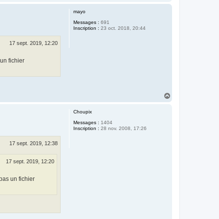
a
u
mayo
t
Messages :
691
Inscription :
23 oct. 2018, 20:44
17 sept. 2019, 12:20
un fichier
H
a
u
Choupix
t
Messages :
1404
Inscription :
28 nov. 2008, 17:26
17 sept. 2019, 12:38
17 sept. 2019, 12:20
pas un fichier