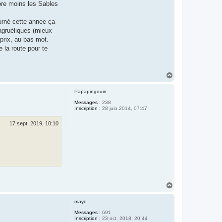
ore moins les Sables
ourné cette annee ça
tagruéliques (mieux
 prix, au bas mot.
e la route pour te
H
a
u
Papapingouin
t
Messages :
238
Inscription :
28 juin 2014, 07:47
17 sept. 2019, 10:10
H
a
u
mayo
t
Messages :
691
Inscription :
23 oct. 2018, 20:44