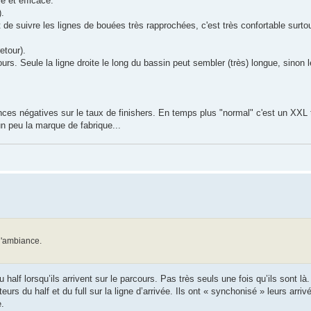
e et efficace.
).
ffit de suivre les lignes de bouées très rapprochées, c'est très confortable surt
etour).
rs. Seule la ligne droite le long du bassin peut sembler (très) longue, sinon l
ences négatives sur le taux de finishers. En temps plus "normal" c'est un XXL 
un peu la marque de fabrique...
 d'ambiance.
half lorsqu’ils arrivent sur le parcours. Pas très seuls une fois qu’ils sont là.
eurs du half et du full sur la ligne d’arrivée. Ils ont « synchonisé » leurs arriv
e.