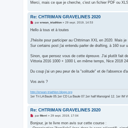
Merci, mais ce que je cherche, c'est un fichier PDF ou XL
Re: CHTRIMAN GRAVELINES 2020
M
par
erwan_triathlon
»
29 sept. 2019, 14:53
e
s
Hello à tous et à toutes
s
a
g
J'hésite pour participer au Chttriman XXL en 2020. Mais je
e
Sur certains post j'ai entendu parler de drafting, à 160 su
n
o
n
Sinon, que pensez vous de cette épreuve. J'ai plutôt fai
l
u
Vittoria 2016 1000 + 1000 L en même temps, Nice 2018 2
Du coup j'ai un peu peur de la "solitude" et de l'absence d
Vos avis ?
http://erwan-triathlon.blogg.org
1er Tri LA Baule 05.1er CD La Baule 07.1er half Mansigné 12. 1er IM 
Re: CHTRIMAN GRAVELINES 2020
M
par
Merri
»
29 sept. 2019, 17:04
e
s
Bonjour, je te livre mon avis sur cette course :
s