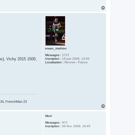
H
a
u
t
erwan_triathlon
Messages :
1737
ps), Vichy 2015 1500,
Inscription :
19 juin 2006, 13:04
Localisation :
Rennes - France
: XXL FrenchMan 23
H
a
u
Merri
t
Messages :
972
Inscription :
06 févr. 2009, 19:45