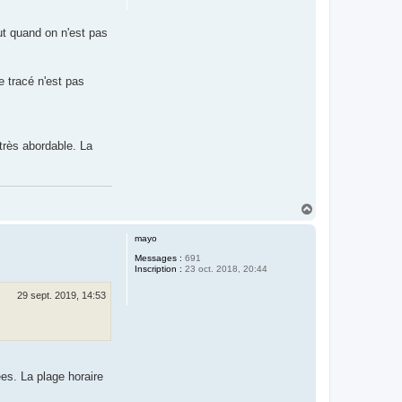
out quand on n'est pas
e tracé n'est pas
très abordable. La
H
a
u
mayo
t
Messages :
691
Inscription :
23 oct. 2018, 20:44
29 sept. 2019, 14:53
ées. La plage horaire