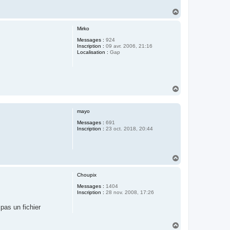
H
a
u
Mirko
t
Messages :
924
Inscription :
09 avr. 2006, 21:16
Localisation :
Gap
H
a
u
t
mayo
Messages :
691
Inscription :
23 oct. 2018, 20:44
H
a
u
Choupix
t
Messages :
1404
Inscription :
28 nov. 2008, 17:26
 pas un fichier
H