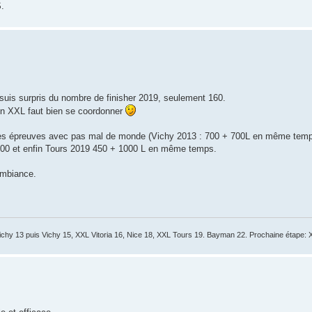
S.
 suis surpris du nombre de finisher 2019, seulement 160.
r un XXL faut bien se coordonner
t des épreuves avec pas mal de monde (Vichy 2013 : 700 + 700L en même tem
400 et enfin Tours 2019 450 + 1000 L en même temps.
'ambiance.
Vichy 13 puis Vichy 15, XXL Vitoria 16, Nice 18, XXL Tours 19. Bayman 22. Prochaine étape