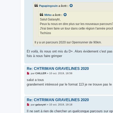
s
s
Papapingouin
a écrit :
a
g
e
Mirko
a écrit :
n
o
Salut Galaxytri,
n
Peux tu nous en dire plus sur les nouveaux parcours
l
u
J'irai bien faire un tour dans cette région l'année pro
Tschüss
Il y a un parcours 2020 sur Openrunner de 90km.
Et voilà, ils nous ont mis du D+. Alors évidement c'est p
fois à nous faire grimper
Re: CHTRIMAN GRAVELINES 2020
M
par
CAILLER
»
10 oct. 2019, 18:58
e
s
salut a tous
s
grandement intéressé par le format 113 je ne trouve pas le 
a
g
e
n
o
Re: CHTRIMAN GRAVELINES 2020
n
l
M
par
galaxytri
»
10 oct. 2019, 19:18
u
e
s
Il ne sert à rien de chercher un quelconque parcours sur