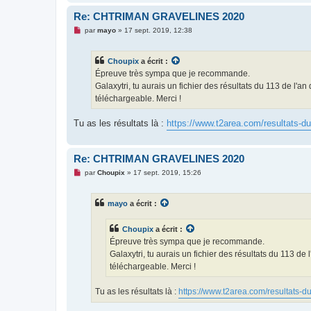
o
n
Re: CHTRIMAN GRAVELINES 2020
l
M
u
par
mayo
»
17 sept. 2019, 12:38
e
s
s
Choupix
a écrit :
a
g
Épreuve très sympa que je recommande.
e
Galaxytri, tu aurais un fichier des résultats du 113 de l'an
n
o
téléchargeable. Merci !
n
l
u
Tu as les résultats là :
https://www.t2area.com/resultats-du-
Re: CHTRIMAN GRAVELINES 2020
M
par
Choupix
»
17 sept. 2019, 15:26
e
s
s
mayo
a écrit :
a
g
e
Choupix
a écrit :
n
o
Épreuve très sympa que je recommande.
n
Galaxytri, tu aurais un fichier des résultats du 113 de 
l
u
téléchargeable. Merci !
Tu as les résultats là :
https://www.t2area.com/resultats-du-