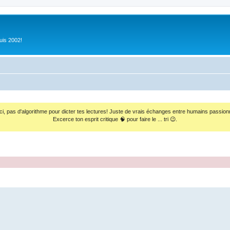
uis 2002!
ci, pas d'algorithme pour dicter tes lectures! Juste de vrais échanges entre humains passion
Excerce ton esprit critique 🧠 pour faire le ... tri 😉.