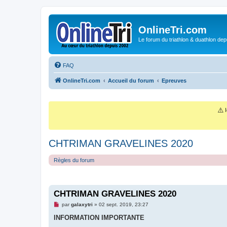
OnlineTri.com
Le forum du triathlon & duathlon dep
FAQ
OnlineTri.com
Accueil du forum
Epreuves
⚠️
I
CHTRIMAN GRAVELINES 2020
Règles du forum
CHTRIMAN GRAVELINES 2020
M
par
galaxytri
»
02 sept. 2019, 23:27
e
s
INFORMATION IMPORTANTE
s