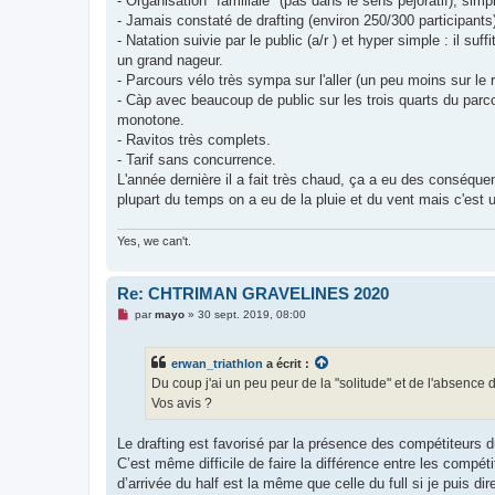
- Organisation "familiale" (pas dans le sens péjoratif), simpl
a
g
- Jamais constaté de drafting (environ 250/300 participants
e
- Natation suivie par le public (a/r ) et hyper simple : il su
n
o
un grand nageur.
n
- Parcours vélo très sympa sur l'aller (un peu moins sur le r
l
u
- Càp avec beaucoup de public sur les trois quarts du parcou
monotone.
- Ravitos très complets.
- Tarif sans concurrence.
L'année dernière il a fait très chaud, ça a eu des conséqu
plupart du temps on a eu de la pluie et du vent mais c'est 
Yes, we can't.
Re: CHTRIMAN GRAVELINES 2020
M
par
mayo
»
30 sept. 2019, 08:00
e
s
s
erwan_triathlon
a écrit :
a
g
Du coup j'ai un peu peur de la "solitude" et de l'absence
e
Vos avis ?
n
o
n
Le drafting est favorisé par la présence des compétiteurs du 
l
u
C’est même difficile de faire la différence entre les compétit
d’arrivée du half est la même que celle du full si je puis dir