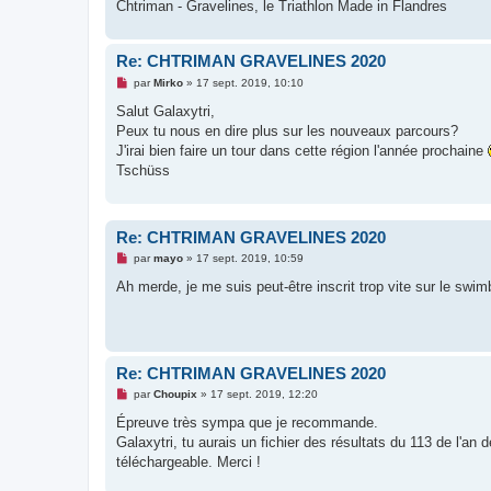
Chtriman - Gravelines, le Triathlon Made in Flandres
Re: CHTRIMAN GRAVELINES 2020
M
par
Mirko
»
17 sept. 2019, 10:10
e
s
Salut Galaxytri,
s
Peux tu nous en dire plus sur les nouveaux parcours?
a
g
J'irai bien faire un tour dans cette région l'année prochaine
e
Tschüss
n
o
n
l
u
Re: CHTRIMAN GRAVELINES 2020
M
par
mayo
»
17 sept. 2019, 10:59
e
s
Ah merde, je me suis peut-être inscrit trop vite sur le swim
s
a
g
e
n
o
Re: CHTRIMAN GRAVELINES 2020
n
l
M
par
Choupix
»
17 sept. 2019, 12:20
u
e
s
Épreuve très sympa que je recommande.
s
Galaxytri, tu aurais un fichier des résultats du 113 de l'an 
a
g
téléchargeable. Merci !
e
n