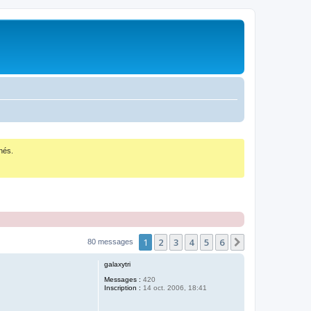
nés.
1
2
3
4
5
6
Suivant
80 messages
galaxytri
Messages :
420
Inscription :
14 oct. 2006, 18:41