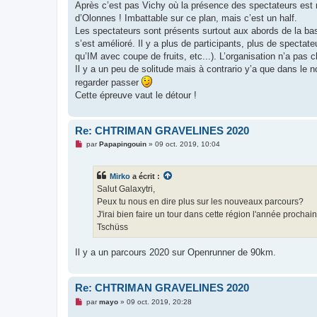
Après c’est pas Vichy où la présence des spectateurs est r
d’Olonnes ! Imbattable sur ce plan, mais c’est un half.
Les spectateurs sont présents surtout aux abords de la base
s’est amélioré. Il y a plus de participants, plus de specta
qu’IM avec coupe de fruits, etc...). L’organisation n’a pas 
Il y a un peu de solitude mais à contrario y’a que dans le n
regarder passer
Cette épreuve vaut le détour !
Re: CHTRIMAN GRAVELINES 2020
M
par
Papapingouin
»
09 oct. 2019, 10:04
e
s
s
Mirko
a écrit :
a
g
Salut Galaxytri,
e
Peux tu nous en dire plus sur les nouveaux parcours?
n
o
J'irai bien faire un tour dans cette région l'année prochai
n
Tschüss
l
u
Il y a un parcours 2020 sur Openrunner de 90km.
Re: CHTRIMAN GRAVELINES 2020
M
par
mayo
»
09 oct. 2019, 20:28
e