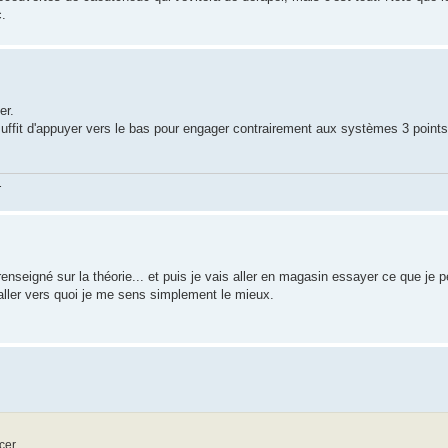
.
er.
 suffit d'appuyer vers le bas pour engager contrairement aux systèmes 3 points,
.
nseigné sur la théorie... et puis je vais aller en magasin essayer ce que je 
 aller vers quoi je me sens simplement le mieux.
cer.