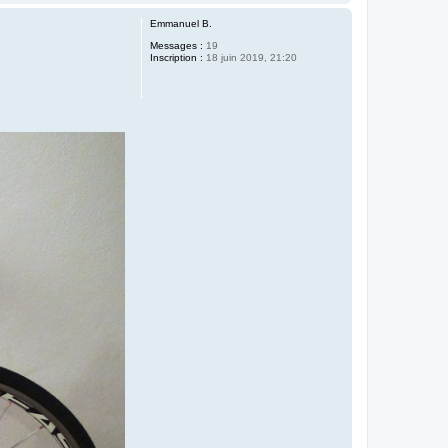
a
u
Emmanuel B.
t
Messages :
19
Inscription :
18 juin 2019, 21:20