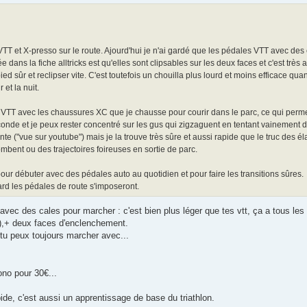
e VTT et X-presso sur le route. Ajourd'hui je n'ai gardé que les pédales VTT avec d
tée dans la fiche alltricks est qu'elles sont clipsables sur les deux faces et c'est tr
ied sûr et reclipser vite. C'est toutefois un chouilla plus lourd et moins efficace quan
 et la nuit.
les VTT avec les chaussures XC que je chausse pour courir dans le parc, ce qui perme
econde et je peux rester concentré sur les gus qui zigzaguent en tentant vainement 
nte ("vue sur youtube") mais je la trouve très sûre et aussi rapide que le truc des 
mbent ou des trajectoires foireuses en sortie de parc.
ur débuter avec des pédales auto au quotidien et pour faire les transitions sûres.
tard les pédales de route s'imposeront.
avec des cales pour marcher : c'est bien plus léger que tes vtt, ça a tous le
),+ deux faces d'enclenchement.
 tu peux toujours marcher avec...
ono pour 30€...
pide, c'est aussi un apprentissage de base du triathlon.