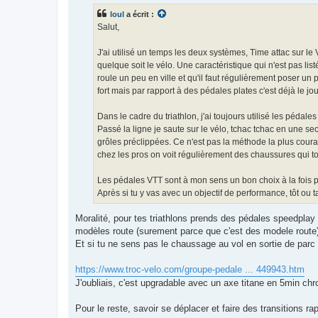
s
loul
a écrit :
a
g
Salut,
e
n
o
J'ai utilisé un temps les deux systèmes, Time attac sur l
n
quelque soit le vélo. Une caractéristique qui n'est pas lis
l
u
roule un peu en ville et qu'il faut régulièrement poser un p
fort mais par rapport à des pédales plates c'est déjà le jour
Dans le cadre du triathlon, j'ai toujours utilisé les péda
Passé la ligne je saute sur le vélo, tchac tchac en une s
grôles préclippées. Ce n'est pas la méthode la plus coura
chez les pros on voit régulièrement des chaussures qui to
Les pédales VTT sont à mon sens un bon choix à la fois po
Après si tu y vas avec un objectif de performance, tôt ou 
Moralité, pour tes triathlons prends des pédales speedplay 
modèles route (surement parce que c'est des modele route
Et si tu ne sens pas le chaussage au vol en sortie de parc
https://www.troc-velo.com/groupe-pedale ... 449943.htm
J'oubliais, c'est upgradable avec un axe titane en 5min chr
Pour le reste, savoir se déplacer et faire des transitions ra