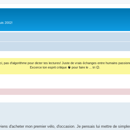
uis 2002!
ci, pas d'algorithme pour dicter tes lectures! Juste de vrais échanges entre humains passion
Excerce ton esprit critique 🧠 pour faire le ... tri 😉.
 viens d'acheter mon premier vélo, d'occasion. Je pensais lui mettre de simpl