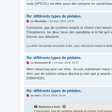
route (SPD-SL) ont elles aussi des tampons en caoutchouc
Re: différents types de pédales.
M
par
Blackstar
»
10 sept. 2019, 20:29
e
s
Conclusion, pas de système miracle et choisir c'est renonc
s
D'expérience, les deux faces des speedplay et le fait qu'il
a
g
d'acces aux débutants.
e
n
o
La vérité n'est jamais amusante à dire, sans cela tout le monde la dirait
n
l
u
Re: différents types de pédales.
M
par
Emmanuel B.
»
10 sept. 2019, 20:57
e
s
Merci beaucoup pour ces infos. Je suis maintenant mieux re
s
donc pas de solution unique absolue je sais que je pourrai
a
g
EMMANUEL
e
n
o
n
Re: différents types de pédales.
l
M
u
par
loul
»
10 oct. 2019, 14:24
e
s
s
Blackstar
a écrit :
a
g
Conclusion, pas de système miracle et choisir c'est renon