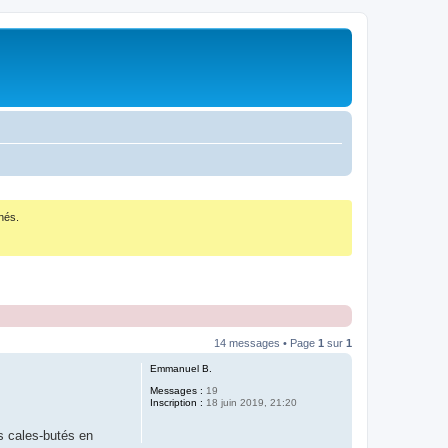
nés.
14 messages • Page
1
sur
1
Emmanuel B.
Messages :
19
Inscription :
18 juin 2019, 21:20
es cales-butés en