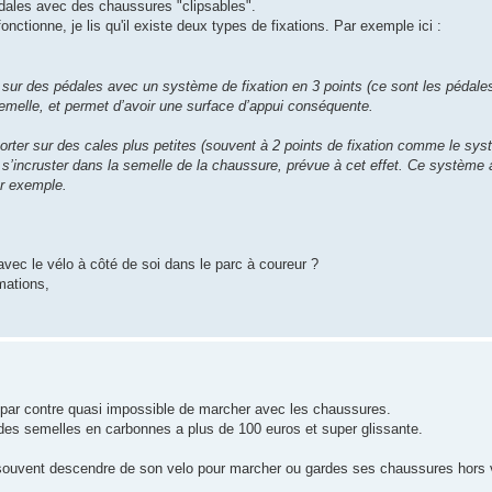
pédales avec des chaussures "clipsables".
tionne, je lis qu'il existe deux types de fixations. Par exemple ici :
er sur des pédales avec un système de fixation en 3 points (ce sont les pédal
emelle, et permet d’avoir une surface d’appui conséquente.
 porter sur des cales plus petites (souvent à 2 points de fixation comme le s
s’incruster dans la semelle de la chaussure, prévue à cet effet. Ce système
ar exemple.
vec le vélo à côté de soi dans le parc à coureur ?
mations,
e par contre quasi impossible de marcher avec les chaussures.
r des semelles en carbonnes a plus de 100 euros et super glissante.
t souvent descendre de son velo pour marcher ou gardes ses chaussures hors 