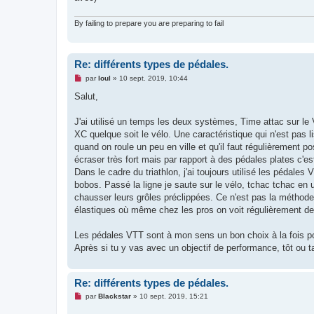
n
l
u
By failing to prepare you are preparing to fail
Re: différents types de pédales.
M
par
loul
»
10 sept. 2019, 10:44
e
s
Salut,
s
a
g
J'ai utilisé un temps les deux systèmes, Time attac sur le
e
XC quelque soit le vélo. Une caractéristique qui n'est pas li
n
o
quand on roule un peu en ville et qu'il faut régulièrement pos
n
écraser très fort mais par rapport à des pédales plates c'est 
l
u
Dans le cadre du triathlon, j'ai toujours utilisé les pédal
bobos. Passé la ligne je saute sur le vélo, tchac tchac en
chausser leurs grôles préclippées. Ce n'est pas la méthode 
élastiques où même chez les pros on voit régulièrement des
Les pédales VTT sont à mon sens un bon choix à la fois pou
Après si tu y vas avec un objectif de performance, tôt ou t
Re: différents types de pédales.
M
par
Blackstar
»
10 sept. 2019, 15:21
e
s