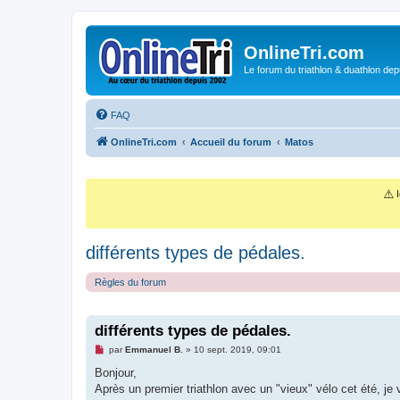
OnlineTri.com
Le forum du triathlon & duathlon dep
FAQ
OnlineTri.com
Accueil du forum
Matos
⚠️
I
différents types de pédales.
Règles du forum
différents types de pédales.
M
par
Emmanuel B.
»
10 sept. 2019, 09:01
e
s
Bonjour,
s
Après un premier triathlon avec un "vieux" vélo cet été, je
a