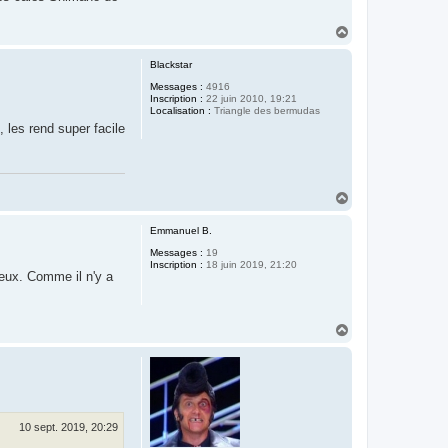
H
a
u
Blackstar
t
Messages :
4916
Inscription :
22 juin 2010, 19:21
Localisation :
Triangle des bermudas
 les rend super facile
H
a
u
Emmanuel B.
t
Messages :
19
Inscription :
18 juin 2019, 21:20
peux. Comme il n'y a
H
a
u
t
10 sept. 2019, 20:29