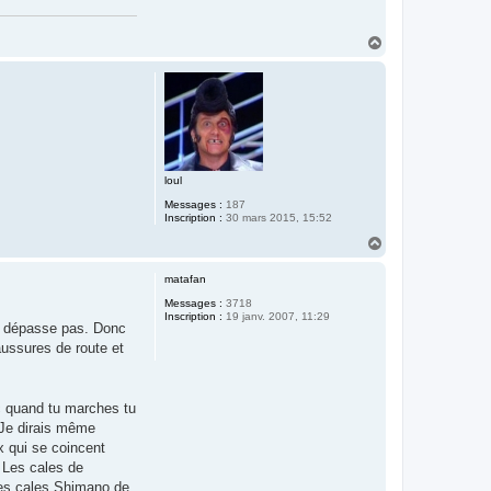
H
a
u
t
loul
Messages :
187
Inscription :
30 mars 2015, 15:52
H
a
u
matafan
t
Messages :
3718
Inscription :
19 janv. 2007, 11:29
ne dépasse pas. Donc
ussures de route et
c quand tu marches tu
. Je dirais même
ux qui se coincent
 Les cales de
 les cales Shimano de