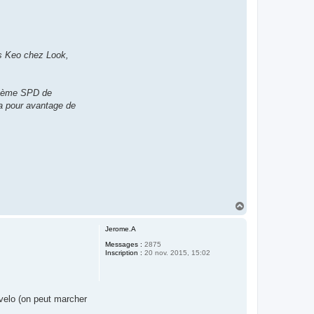
es Keo chez Look,
ystème SPD de
 a pour avantage de
H
a
u
Jerome.A
t
Messages :
2875
Inscription :
20 nov. 2015, 15:02
velo (on peut marcher