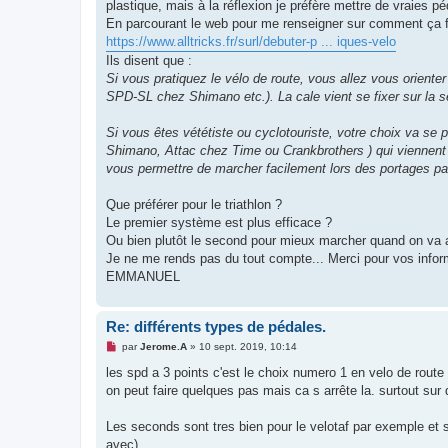
g
plastique, mais à la réflexion je préfère mettre de vraies 
e
En parcourant le web pour me renseigner sur comment ça fonc
n
o
https://www.alltricks.fr/surl/debuter-p ... iques-velo
n
Ils disent que :
l
u
Si vous pratiquez le vélo de route, vous allez vous orient
SPD-SL chez Shimano etc.). La cale vient se fixer sur la s
Si vous êtes vététiste ou cyclotouriste, votre choix va se
Shimano, Attac chez Time ou Crankbrothers ) qui viennent 
vous permettre de marcher facilement lors des portages p
Que préférer pour le triathlon ?
Le premier système est plus efficace ?
Ou bien plutôt le second pour mieux marcher quand on va a
Je ne me rends pas du tout compte... Merci pour vos infor
EMMANUEL
Re: différents types de pédales.
M
par
Jerome.A
»
10 sept. 2019, 10:14
e
s
les spd a 3 points c'est le choix numero 1 en velo de rout
s
on peut faire quelques pas mais ca s arrête la. surtout su
a
g
e
Les seconds sont tres bien pour le velotaf par exemple e
n
o
avec)