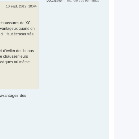
Localisation :
Triangle des bermudas
10 sept. 2019, 10:44
es chaussures de XC
ès avantageux quand on
d il faut écraser très
t d'éviter des bobos.
de chausser leurs
élastiques où même
s avantages des