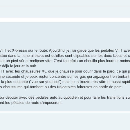
 VTT et X-presso sur le route. Ajourd'hui je n'ai gardé que les pédales VTT a
stée dans la fiche alltricks est qu'elles sont clipsables sur les deux faces et 
er un pied sûr et reclipser vite. C'est toutefois un chouilla plus lourd et moins
déjà le jour et la nuit.
es VTT avec les chaussures XC que je chausse pour courir dans le parc, ce qui p
 une seconde et je peux rester concentré sur les gus qui zigzaguent en tentan
la plus courante ("vue sur youtube") mais je la trouve très sûre et aussi rapid
 chaussures qui tombent ou des trajectoires foireuses en sortie de parc.
r débuter avec des pédales auto au quotidien et pour faire les transitions sû
ard les pédales de route s'imposeront.