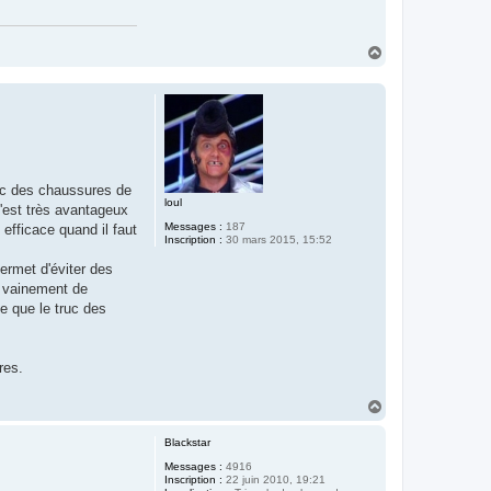
H
a
u
t
vec des chaussures de
loul
c'est très avantageux
Messages :
187
 efficace quand il faut
Inscription :
30 mars 2015, 15:52
ermet d'éviter des
t vainement de
e que le truc des
res.
H
a
u
Blackstar
t
Messages :
4916
Inscription :
22 juin 2010, 19:21