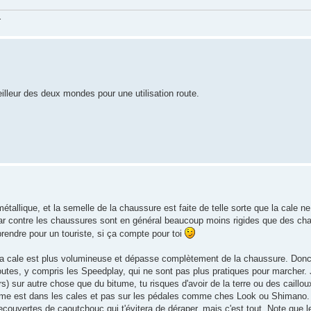
.
eilleur des deux mondes pour une utilisation route.
étallique, et la semelle de la chaussure est faite de telle sorte que la cale 
ar contre les chaussures sont en général beaucoup moins rigides que des cha
prendre pour un touriste, si ça compte pour toi
la cale est plus volumineuse et dépasse complètement de la chaussure. Don
r toutes, y compris les Speedplay, qui ne sont pas plus pratiques pour marcher
ours) sur autre chose que du bitume, tu risques d'avoir de la terre ou des caillo
sme est dans les cales et pas sur les pédales comme ches Look ou Shimano.
ecouvertes de caoutchouc qui t'évitera de déraper, mais c'est tout. Note que