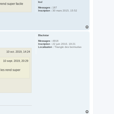
loul
 rend super facile
Messages :
187
Inscription :
30 mars 2015, 15:52
H
a
u
Blackstar
t
Messages :
4916
Inscription :
22 juin 2010, 19:21
Localisation :
Triangle des bermudas
10 oct. 2019, 14:24
10 sept. 2019, 20:29
 les rend super
H