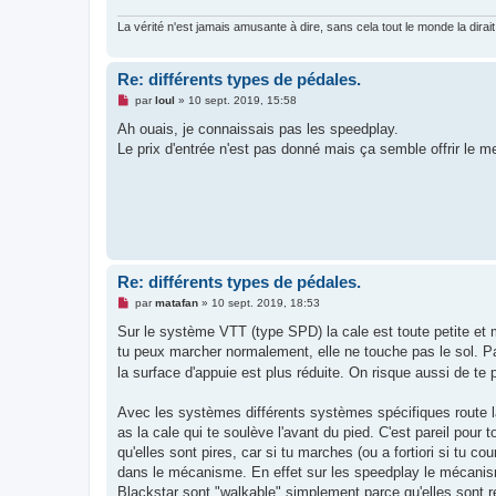
La vérité n'est jamais amusante à dire, sans cela tout le monde la dirait
Re: différents types de pédales.
M
par
loul
»
10 sept. 2019, 15:58
e
s
Ah ouais, je connaissais pas les speedplay.
s
Le prix d'entrée n'est pas donné mais ça semble offrir le m
a
g
e
n
o
n
l
u
Re: différents types de pédales.
M
par
matafan
»
10 sept. 2019, 18:53
e
s
Sur le système VTT (type SPD) la cale est toute petite et m
s
tu peux marcher normalement, elle ne touche pas le sol. P
a
g
la surface d'appuie est plus réduite. On risque aussi de te 
e
n
o
Avec les systèmes différents systèmes spécifiques route 
n
as la cale qui te soulève l'avant du pied. C'est pareil pou
l
u
qu'elles sont pires, car si tu marches (ou a fortiori si tu c
dans le mécanisme. En effet sur les speedplay le mécani
Blackstar sont "walkable" simplement parce qu'elles sont r