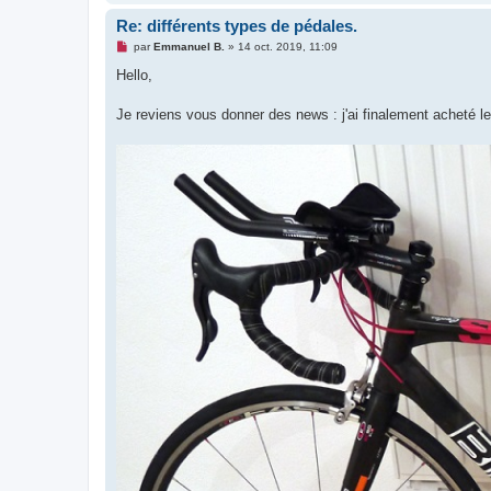
Re: différents types de pédales.
M
par
Emmanuel B.
»
14 oct. 2019, 11:09
e
s
Hello,
s
a
g
Je reviens vous donner des news : j'ai finalement acheté 
e
n
o
n
l
u