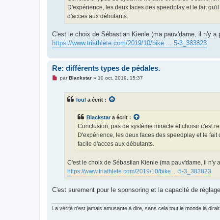
e
D'expérience, les deux faces des speedplay et le fait qu'i
n
o
d'acces aux débutants.
n
l
u
C'est le choix de Sébastian Kienle (ma pauv'dame, il n'y a 
https://www.triathlete.com/2019/10/bike ... 5-3_383823
Re: différents types de pédales.
M
par
Blackstar
»
10 oct. 2019, 15:37
e
s
s
loul
a écrit :
a
g
e
Blackstar
a écrit :
n
o
Conclusion, pas de système miracle et choisir c'est r
n
D'expérience, les deux faces des speedplay et le fait 
l
u
facile d'acces aux débutants.
C'est le choix de Sébastian Kienle (ma pauv'dame, il n'y a
https://www.triathlete.com/2019/10/bike ... 5-3_383823
C'est surement pour le sponsoring et la capacité de réglag
La vérité n'est jamais amusante à dire, sans cela tout le monde la dirait