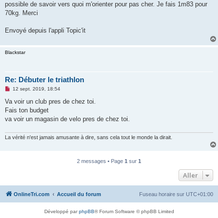
possible de savoir vers quoi m'orienter pour pas cher. Je fais 1m83 pour
n
o
70kg. Merci
n
l
u
Envoyé depuis l'appli Topic'it
Blackstar
Re: Débuter le triathlon
M
12 sept. 2019, 18:54
e
s
Va voir un club pres de chez toi.
s
Fais ton budget
a
g
va voir un magasin de velo pres de chez toi.
e
n
o
La vérité n'est jamais amusante à dire, sans cela tout le monde la dirait.
n
l
u
2 messages • Page
1
sur
1
Aller
OnlineTri.com
Accueil du forum
Fuseau horaire sur
UTC+01:00
Développé par
phpBB
® Forum Software © phpBB Limited