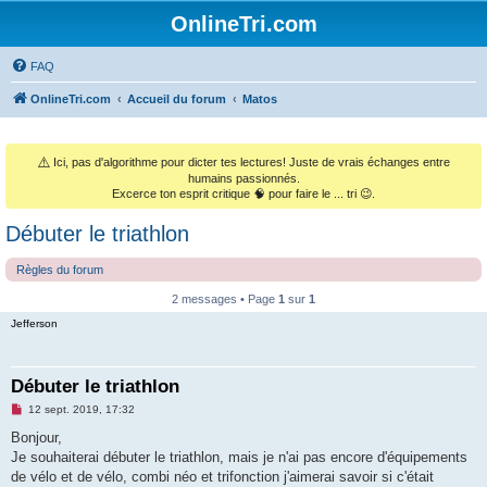
OnlineTri.com
FAQ
OnlineTri.com
Accueil du forum
Matos
⚠️
Ici, pas d'algorithme pour dicter tes lectures! Juste de vrais échanges entre
humains passionnés.
Excerce ton esprit critique 🧠 pour faire le ... tri 😉.
Débuter le triathlon
Règles du forum
2 messages • Page
1
sur
1
Jefferson
Débuter le triathlon
M
12 sept. 2019, 17:32
e
s
Bonjour,
s
Je souhaiterai débuter le triathlon, mais je n'ai pas encore d'équipements
a
g
de vélo et de vélo, combi néo et trifonction j'aimerai savoir si c'était
e