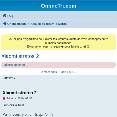
OnlineTri.com
FAQ
OnlineTri.com
Accueil du forum
Matos
⚠️
Ici, pas d'algorithme pour dicter tes lectures! Juste de vrais échanges entre
humains passionnés.
Excerce ton esprit critique 🧠 pour faire le ... tri 😉.
Xiaomi stratos 2
Règles du forum
2 messages • Page
1
sur
1
Anthony C
Xiaomi stratos 2
M
28 sept. 2019, 09:38
e
s
Bonjour à tous
s
a
g
Parmi vous, y en a-t-ils qui l'ont ?
e