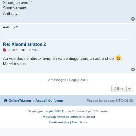
Sinon, un avis ?
n
o
Sportivement,
n
Anthony...
l
u
Anthony C
Re: Xiaomi stratos 2
M
30 sept. 2019, 07:30
e
s
Au vue des nombreux avis, on va se diriger vers un autre choix
.
s
Merci à vous.
a
g
e
n
o
2 messages • Page
1
sur
1
n
l
Aller
u
OnlineTri.com
Accueil du forum
Fuseau horaire sur
UTC+01:00
Développé par
phpBB
® Forum Software © phpBB Limited
Traduction française officielle
©
Qiaeru
Confidentialité
|
Conditions