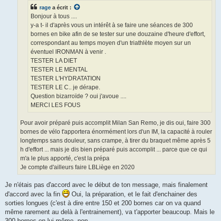
e
rage
a écrit :
n
o
Bonjour à tous ....
n
y-a t- il d'après vous un intérêt à se faire une séances de 300
l
u
bornes en bike afin de se tester sur une douzaine d'heure d'effort,
correspondant au temps moyen d'un triathlète moyen sur un
éventuel IRONMAN à venir .
TESTER LA DIET
TESTER LE MENTAL
TESTER L'HYDRATATION
TESTER LE C.. je dérape.
Question bizarroïde ? oui j'avoue ....
MERCI LES FOUS
Pour avoir préparé puis accomplit Milan San Remo, je dis oui, faire 300
bornes de vélo t'apportera énormément lors d'un IM, la capacité à rouler
longtemps sans douleur, sans crampe, à tirer du braquet même après 5
h d'effort ... mais je dis bien préparé puis accomplit ... parce que ce qui
m'a le plus apporté, c'est la prépa
Je compte d'ailleurs faire LBLiège en 2020
Je n'étais pas d'accord avec le début de ton message, mais finalement
d'accord avec la fin
Oui, la préparation, et le fait d'enchainer des
sorties longues (c'est à dire entre 150 et 200 bornes car on va quand
même rarement au delà à l'entrainement), va t'apporter beaucoup. Mais le
300 bornes en lui même, non.