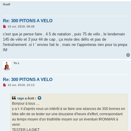
Gus0
Re: 300 PITONS A VELO
M
10 oct. 2019, 08:48
e
s
c'est que je pense faire , 4.5 de natation , puis 75 de vélo , le lendemain
s
145 de vélo et 3 jour 44 de cap , ça reste des défis et pas de
a
g
l'entraînement .si t ' envies fait le , mais ne t'apporteras rien pour ta prepa
e
IM
n
o
n
l
Yo L
u
Re: 300 PITONS A VELO
M
10 oct. 2019, 10:13
e
s
s
rage
a écrit :
a
g
Bonjour à tous ....
e
y-a t- il d'après vous un intérêt à se faire une séances de 300 bornes en
n
o
bike afin de se tester sur une douzaine d'heure d'effort, correspondant
n
au temps moyen d'un triathlète moyen sur un éventuel IRONMAN à
l
u
venir .
TESTER LA DIET