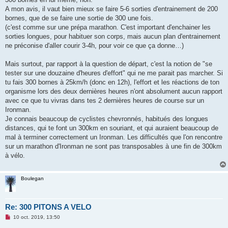
A mon avis, il vaut bien mieux se faire 5-6 sorties d'entrainement de 200
bornes, que de se faire une sortie de 300 une fois.
(c'est comme sur une prépa marathon. C'est important d'enchainer les
sorties longues, pour habituer son corps, mais aucun plan d'entrainement
ne préconise d'aller courir 3-4h, pour voir ce que ça donne…)
Mais surtout, par rapport à la question de départ, c'est la notion de "se
tester sur une douzaine d'heures d'effort" qui ne me parait pas marcher. Si
tu fais 300 bornes à 25km/h (donc en 12h), l'effort et les réactions de ton
organisme lors des deux dernières heures n'ont absolument aucun rapport
avec ce que tu vivras dans tes 2 dernières heures de course sur un
Ironman.
Je connais beaucoup de cyclistes chevronnés, habitués des longues
distances, qui te font un 300km en souriant, et qui auraient beaucoup de
mal à terminer correctement un Ironman. Les difficultés que l'on rencontre
sur un marathon d'Ironman ne sont pas transposables à une fin de 300km
à vélo.
Boulegan
Re: 300 PITONS A VELO
M
10 oct. 2019, 13:50
e