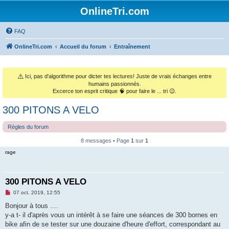
OnlineTri.com
FAQ
OnlineTri.com
Accueil du forum
Entraînement
⚠️
Ici, pas d'algorithme pour dicter tes lectures! Juste de vrais échanges entre
humains passionnés.
Excerce ton esprit critique 🧠 pour faire le ... tri 😉.
300 PITONS A VELO
Règles du forum
8 messages • Page
1
sur
1
rage
300 PITONS A VELO
M
07 oct. 2019, 12:55
e
s
Bonjour à tous ....
s
y-a t- il d'après vous un intérêt à se faire une séances de 300 bornes en
a
g
bike afin de se tester sur une douzaine d'heure d'effort, correspondant au
e