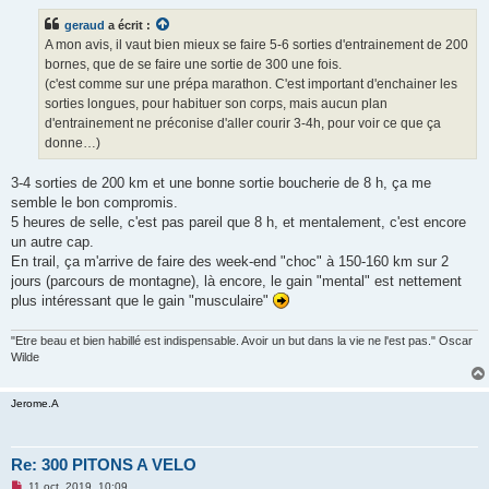
s
s
geraud
a écrit :
a
g
A mon avis, il vaut bien mieux se faire 5-6 sorties d'entrainement de 200
e
bornes, que de se faire une sortie de 300 une fois.
n
o
(c'est comme sur une prépa marathon. C'est important d'enchainer les
n
sorties longues, pour habituer son corps, mais aucun plan
l
u
d'entrainement ne préconise d'aller courir 3-4h, pour voir ce que ça
donne…)
3-4 sorties de 200 km et une bonne sortie boucherie de 8 h, ça me
semble le bon compromis.
5 heures de selle, c'est pas pareil que 8 h, et mentalement, c'est encore
un autre cap.
En trail, ça m'arrive de faire des week-end "choc" à 150-160 km sur 2
jours (parcours de montagne), là encore, le gain "mental" est nettement
plus intéressant que le gain "musculaire"
"Etre beau et bien habillé est indispensable. Avoir un but dans la vie ne l'est pas." Oscar
Wilde
Jerome.A
Re: 300 PITONS A VELO
M
11 oct. 2019, 10:09