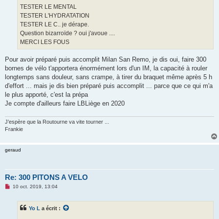
TESTER LE MENTAL
TESTER L'HYDRATATION
TESTER LE C.. je dérape.
Question bizarroïde ? oui j'avoue ....
MERCI LES FOUS
Pour avoir préparé puis accomplit Milan San Remo, je dis oui, faire 300
bornes de vélo t'apportera énormément lors d'un IM, la capacité à rouler
longtemps sans douleur, sans crampe, à tirer du braquet même après 5 h
d'effort ... mais je dis bien préparé puis accomplit ... parce que ce qui m'a
le plus apporté, c'est la prépa
Je compte d'ailleurs faire LBLiège en 2020
J’espère que la Routourne va vite tourner ...
Frankie
geraud
Re: 300 PITONS A VELO
M
10 oct. 2019, 13:04
e
s
s
Yo L
a écrit :
a
g