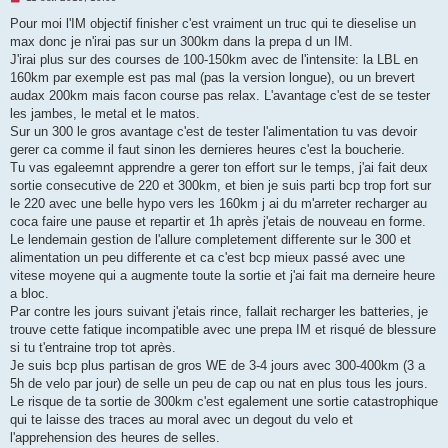
e
s
Pour moi l'IM objectif finisher c'est vraiment un truc qui te dieselise un
s
max donc je n'irai pas sur un 300km dans la prepa d un IM.
a
g
J'irai plus sur des courses de 100-150km avec de l'intensite: la LBL en
e
160km par exemple est pas mal (pas la version longue), ou un brevert
n
o
audax 200km mais facon course pas relax. L'avantage c'est de se tester
n
les jambes, le metal et le matos.
l
u
Sur un 300 le gros avantage c'est de tester l'alimentation tu vas devoir
gerer ca comme il faut sinon les dernieres heures c'est la boucherie.
Tu vas egaleemnt apprendre a gerer ton effort sur le temps, j'ai fait deux
sortie consecutive de 220 et 300km, et bien je suis parti bcp trop fort sur
le 220 avec une belle hypo vers les 160km j ai du m'arreter recharger au
coca faire une pause et repartir et 1h après j'etais de nouveau en forme.
Le lendemain gestion de l'allure completement differente sur le 300 et
alimentation un peu differente et ca c'est bcp mieux passé avec une
vitese moyene qui a augmente toute la sortie et j'ai fait ma derneire heure
a bloc.
Par contre les jours suivant j'etais rince, fallait recharger les batteries, je
trouve cette fatique incompatible avec une prepa IM et risqué de blessure
si tu t'entraine trop tot après.
Je suis bcp plus partisan de gros WE de 3-4 jours avec 300-400km (3 a
5h de velo par jour) de selle un peu de cap ou nat en plus tous les jours.
Le risque de ta sortie de 300km c'est egalement une sortie catastrophique
qui te laisse des traces au moral avec un degout du velo et
l'apprehension des heures de selles.