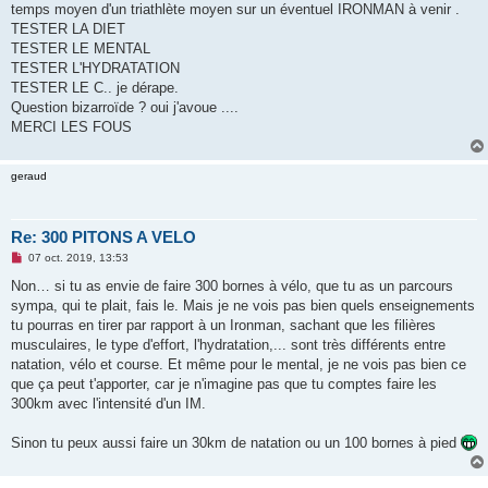
temps moyen d'un triathlète moyen sur un éventuel IRONMAN à venir .
n
o
TESTER LA DIET
n
TESTER LE MENTAL
l
u
TESTER L'HYDRATATION
TESTER LE C.. je dérape.
Question bizarroïde ? oui j'avoue ....
MERCI LES FOUS
geraud
Re: 300 PITONS A VELO
M
07 oct. 2019, 13:53
e
s
Non… si tu as envie de faire 300 bornes à vélo, que tu as un parcours
s
sympa, qui te plait, fais le. Mais je ne vois pas bien quels enseignements
a
g
tu pourras en tirer par rapport à un Ironman, sachant que les filières
e
musculaires, le type d'effort, l'hydratation,... sont très différents entre
n
o
natation, vélo et course. Et même pour le mental, je ne vois pas bien ce
n
que ça peut t'apporter, car je n'imagine pas que tu comptes faire les
l
u
300km avec l'intensité d'un IM.
Sinon tu peux aussi faire un 30km de natation ou un 100 bornes à pied