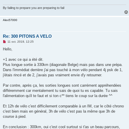
By failing to prepare you are preparing to fail
Alex57000
Re: 300 PITONS A VELO
M
11 oct. 2019, 12:25
e
s
Hello,
s
a
g
+1 avec ce qui a été dit.
e
Plus longue sortie à 330km (diagonale Belge) mais pas dans une prépa.
n
o
Dans l'immédiat derrière j'ai pas touché à mon vélo pendant 4j psk de 1,
n
j'étais rincé et de 2, j'avais pas vraiment envie d'y retourner.
l
u
Par contre, après ça, les sorties longues sont carrément appréhendées
différemment car mentalement tu sais de quoi tu es capable. Tu sais
l'alimentation qu'il te faut et si ton c** tiens le coup sur la durée ^^
Et 12h de vélo c'est difficilement comparable à un IM, car le côté chrono
c'est bien mais en général, 3h de vélo c'est pas la même que 3h de
course à pied.
En conclusion : 300km, oui c'est cool surtout si t'as un beau parcours,