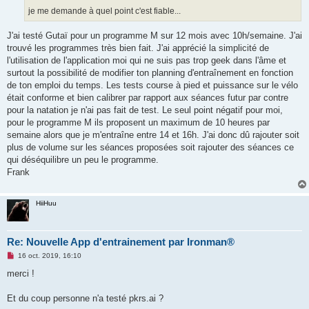
n
o
je me demande à quel point c'est fiable...
n
l
u
J'ai testé Gutaï pour un programme M sur 12 mois avec 10h/semaine. J'ai
trouvé les programmes très bien fait. J'ai apprécié la simplicité de
l'utilisation de l'application moi qui ne suis pas trop geek dans l'âme et
surtout la possibilité de modifier ton planning d'entraînement en fonction
de ton emploi du temps. Les tests course à pied et puissance sur le vélo
était conforme et bien calibrer par rapport aux séances futur par contre
pour la natation je n'ai pas fait de test. Le seul point négatif pour moi,
pour le programme M ils proposent un maximum de 10 heures par
semaine alors que je m'entraîne entre 14 et 16h. J'ai donc dû rajouter soit
plus de volume sur les séances proposées soit rajouter des séances ce
qui déséquilibre un peu le programme.
Frank
HiiHuu
Re: Nouvelle App d'entrainement par Ironman®
M
16 oct. 2019, 16:10
e
s
merci !
s
a
g
Et du coup personne n'a testé pkrs.ai ?
e