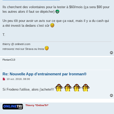
n
o
Ils cherchent des volontaires pour la tester à $60/mois (ça sera $90 pour
n
les autres alors il faut se dépècher)
l
u
Un peu tôt pour avoir un avis sur ce que ça vaut, mais il y a du cash qui
a été investi la dedans c'est sûr
T.
thierry @ onlinetri.com
retrouvez moi sur Strava ou Insta
FlorianC13
Re: Nouvelle App d'entrainement par Ironman®
M
10 oct. 2019, 08:00
e
s
s
Si Frodeno l'utilise, alors j'achete!!!
a
g
e
n
o
Thierry *OnlineTri*
n
l
u