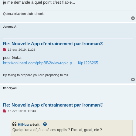
g
je me demande à quel point c'est fiable...
e
n
o
Quintal triathlon club :shock:
n
l
u
Jerome.A
Re: Nouvelle App d'entrainement par Ironman®
M
16 oct. 2019, 11:28
e
s
pour Gutai:
s
http://onlinetri.com/phpBB2/viewtopic.p ... i#p1226265
a
g
e
n
By failing to prepare you are preparing to fail
o
n
l
francky48
u
Re: Nouvelle App d'entrainement par Ironman®
M
16 oct. 2019, 12:33
e
s
s
HiiHuu
a écrit :
a
g
Quelqu'un a déjà testé ces applis ? Pkrs.ai, gutai, etc ?
e