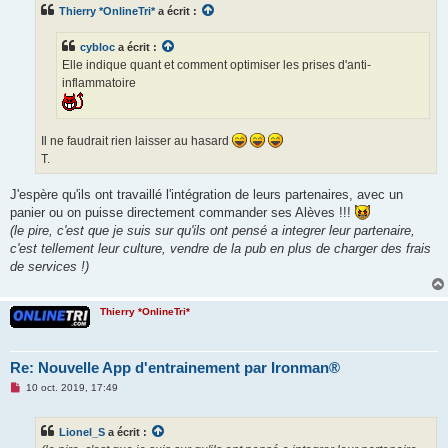
s
Thierry *OnlineTri*
a écrit :
a
g
e
cybloc
a écrit :
n
o
Elle indique quant et comment optimiser les prises d'anti-
n
inflammatoire
l
u
Il ne faudrait rien laisser au hasard
T.
J'espère qu'ils ont travaillé l'intégration de leurs partenaires, avec un
panier ou on puisse directement commander ses Alèves !!!
(le pire, c'est que je suis sur qu'ils ont pensé a integrer leur partenaire,
c'est tellement leur culture, vendre de la pub en plus de charger des frais
de services !)
Thierry *OnlineTri*
Re: Nouvelle App d'entrainement par Ironman®
M
10 oct. 2019, 17:49
e
s
s
Lionel_S
a écrit :
a
g