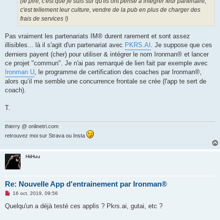
(le pire, c'est que je suis sur qu'ils ont pensé a integrer leur partenaire,
e
c'est tellement leur culture, vendre de la pub en plus de charger des
n
o
frais de services !)
n
l
u
Pas vraiment les partenariats IM® durent rarement et sont assez
illisibles... là il s'agit d'un partenariat avec
PKRS.AI
. Je suppose que ces
derniers payent (cher) pour utiliser & intégrer le nom Ironman® et lancer
ce projet "commun". Je n'ai pas remarqué de lien fait par exemple avec
Ironman U
, le programme de certification des coaches par Ironman®,
alors qu’il me semble une concurrence frontale se crée (l'app te sert de
coach).
T.
thierry @ onlinetri.com
retrouvez moi sur Strava ou Insta
HiiHuu
Re: Nouvelle App d'entrainement par Ironman®
M
16 oct. 2019, 09:56
e
s
Quelqu'un a déjà testé ces applis ? Pkrs.ai, gutai, etc ?
s
a