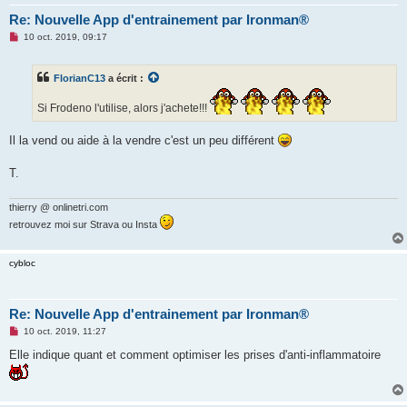
Re: Nouvelle App d'entrainement par Ironman®
M
10 oct. 2019, 09:17
e
s
s
FlorianC13
a écrit :
a
g
e
Si Frodeno l'utilise, alors j'achete!!!
n
o
n
Il la vend ou aide à la vendre c'est un peu différent
l
u
T.
thierry @ onlinetri.com
retrouvez moi sur Strava ou Insta
cybloc
Re: Nouvelle App d'entrainement par Ironman®
M
10 oct. 2019, 11:27
e
s
Elle indique quant et comment optimiser les prises d'anti-inflammatoire
s
a
g
e
n