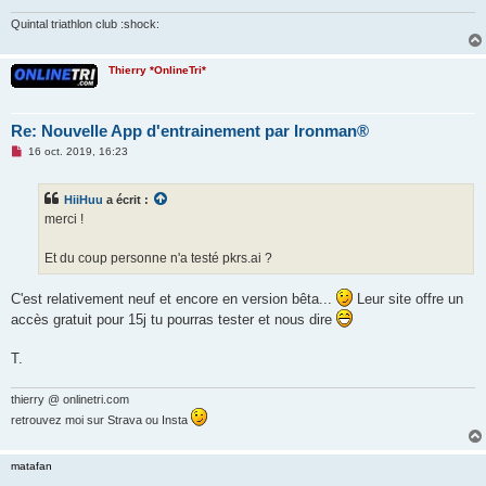
n
o
Quintal triathlon club :shock:
n
l
u
Thierry *OnlineTri*
Re: Nouvelle App d'entrainement par Ironman®
M
16 oct. 2019, 16:23
e
s
s
HiiHuu
a écrit :
a
g
merci !
e
n
o
Et du coup personne n'a testé pkrs.ai ?
n
l
u
C'est relativement neuf et encore en version bêta...
Leur site offre un
accès gratuit pour 15j tu pourras tester et nous dire
T.
thierry @ onlinetri.com
retrouvez moi sur Strava ou Insta
matafan