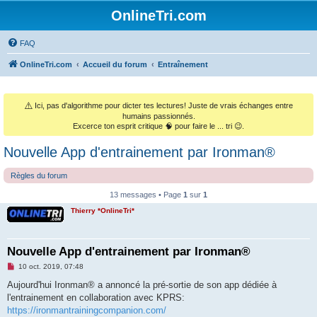
OnlineTri.com
FAQ
OnlineTri.com
Accueil du forum
Entraînement
⚠️
Ici, pas d'algorithme pour dicter tes lectures! Juste de vrais échanges entre
humains passionnés.
Excerce ton esprit critique 🧠 pour faire le ... tri 😉.
Nouvelle App d'entrainement par Ironman®
Règles du forum
13 messages • Page
1
sur
1
Thierry *OnlineTri*
Nouvelle App d'entrainement par Ironman®
M
10 oct. 2019, 07:48
e
s
Aujourd'hui Ironman® a annoncé la pré-sortie de son app dédiée à
s
l'entrainement en collaboration avec KPRS:
a
g
https://ironmantrainingcompanion.com/
e