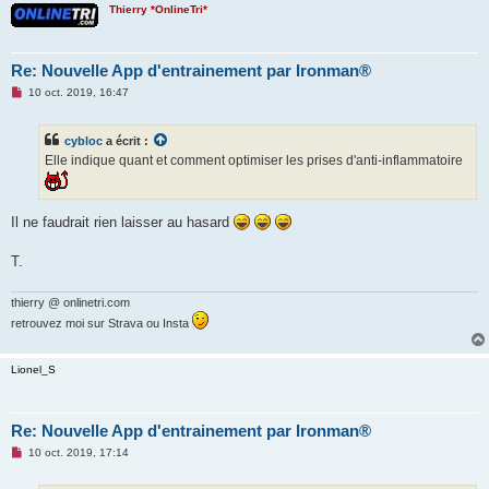
Thierry *OnlineTri*
o
n
l
u
Re: Nouvelle App d'entrainement par Ironman®
M
10 oct. 2019, 16:47
e
s
s
cybloc
a écrit :
a
g
Elle indique quant et comment optimiser les prises d'anti-inflammatoire
e
n
o
n
Il ne faudrait rien laisser au hasard
l
u
T.
thierry @ onlinetri.com
retrouvez moi sur Strava ou Insta
Lionel_S
Re: Nouvelle App d'entrainement par Ironman®
M
10 oct. 2019, 17:14
e
s