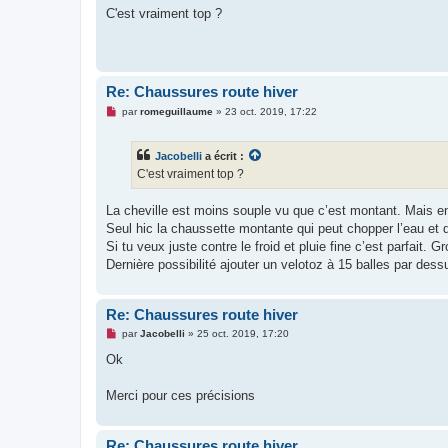
s
C'est vraiment top ?
s
a
g
e
n
o
Re: Chaussures route hiver
n
l
M
par
romeguillaume
»
23 oct. 2019, 17:22
u
e
s
s
Jacobelli
a écrit :
a
g
C'est vraiment top ?
e
n
o
La cheville est moins souple vu que c’est montant. Mais en
n
Seul hic la chaussette montante qui peut chopper l’eau et du
l
u
Si tu veux juste contre le froid et pluie fine c’est parfait.
Dernière possibilité ajouter un velotoz à 15 balles par dess
Re: Chaussures route hiver
M
par
Jacobelli
»
25 oct. 2019, 17:20
e
s
Ok
s
a
g
Merci pour ces précisions
e
n
o
n
Re: Chaussures route hiver