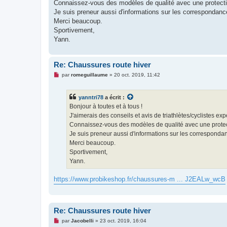
g
Connaissez-vous des modèles de qualité avec une protectio
e
Je suis preneur aussi d'informations sur les correspondances
n
o
Merci beaucoup.
n
Sportivement,
l
u
Yann.
Re: Chaussures route hiver
M
par
romeguillaume
»
20 oct. 2019, 11:42
e
s
s
yanntri78
a écrit :
a
g
Bonjour à toutes et à tous !
e
J'aimerais des conseils et avis de triathlètes/cyclistes e
n
o
Connaissez-vous des modèles de qualité avec une protect
n
Je suis preneur aussi d'informations sur les correspondance
l
u
Merci beaucoup.
Sportivement,
Yann.
https://www.probikeshop.fr/chaussures-m ... J2EALw_wcB
Re: Chaussures route hiver
M
par
Jacobelli
»
23 oct. 2019, 16:04
e