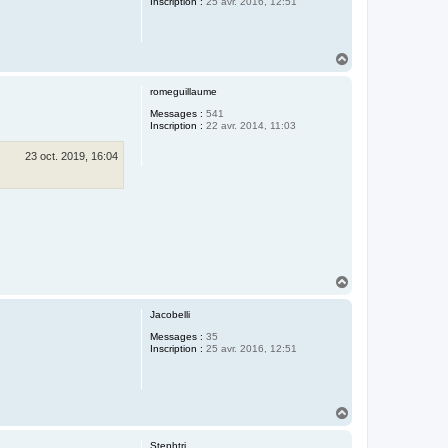
Inscription :
25 avr. 2016, 12:51
H
a
u
romeguillaume
t
Messages :
541
Inscription :
22 avr. 2014, 11:03
23 oct. 2019, 16:04
H
a
u
Jacobelli
t
Messages :
35
Inscription :
25 avr. 2016, 12:51
H
a
u
Stephtri