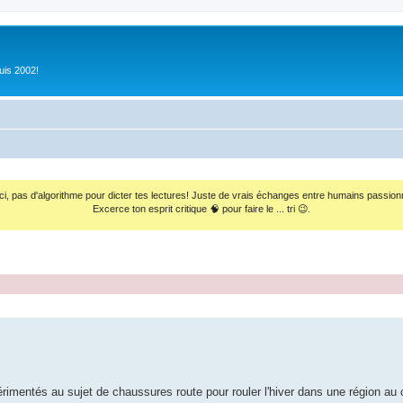
uis 2002!
ci, pas d'algorithme pour dicter tes lectures! Juste de vrais échanges entre humains passion
Excerce ton esprit critique 🧠 pour faire le ... tri 😉.
érimentés au sujet de chaussures route pour rouler l'hiver dans une région au c