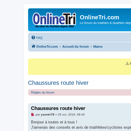
OnlineTri.com
Le forum du triathlon & duathlon dep
FAQ
OnlineTri.com
Accueil du forum
Matos
⚠️
I
Chaussures route hiver
Règles du forum
Chaussures route hiver
M
par
yanntri78
»
20 oct. 2019, 08:44
e
s
Bonjour à toutes et à tous !
s
J'aimerais des conseils et avis de triathlètes/cyclistes exp
a