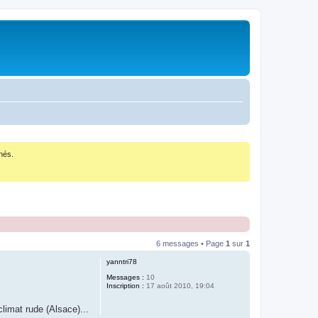
nés.
6 messages • Page
1
sur
1
yanntri78
Messages :
10
Inscription :
17 août 2010, 19:04
limat rude (Alsace)...