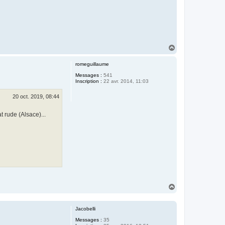
H
a
u
romeguillaume
t
Messages :
541
Inscription :
22 avr. 2014, 11:03
20 oct. 2019, 08:44
t rude (Alsace)...
H
a
u
t
Jacobelli
Messages :
35