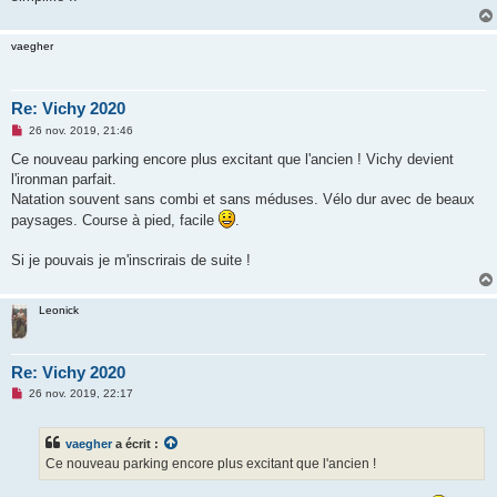
o
n
l
vaegher
u
Re: Vichy 2020
M
26 nov. 2019, 21:46
e
s
Ce nouveau parking encore plus excitant que l'ancien ! Vichy devient
s
l'ironman parfait.
a
g
Natation souvent sans combi et sans méduses. Vélo dur avec de beaux
e
paysages. Course à pied, facile
.
n
o
n
Si je pouvais je m'inscrirais de suite !
l
u
Leonick
Re: Vichy 2020
M
26 nov. 2019, 22:17
e
s
s
vaegher
a écrit :
a
g
Ce nouveau parking encore plus excitant que l'ancien !
e
n