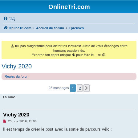
OnlineTri.com
FAQ
OnlineTri.com
Accueil du forum
Epreuves
⚠️
Ici, pas d'algorithme pour dicter tes lectures! Juste de vrais échanges entre
humains passionnés.
Excerce ton esprit critique 🧠 pour faire le ... tri 😉.
Vichy 2020
Règles du forum
1
2
Suivant
23 messages
La Tome
Vichy 2020
M
25 nov. 2019, 11:06
e
s
Il est temps de créer le post avec la sortie du parcours vélo :
s
a