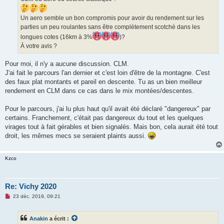
u
Un aero semble un bon compromis pour avoir du rendement sur les
parties un peu roulantes sans être complètement scotché dans les
longues cotes (16km à 3%
)?
À votre avis ?
Pour moi, il n'y a aucune discussion. CLM.
J'ai fait le parcours l'an dernier et c'est loin d'être de la montagne. C'est
des faux plat montants et pareil en descente. Tu as un bien meilleur
rendement en CLM dans ce cas dans le mix montées/descentes.
Pour le parcours, j'ai lu plus haut qu'il avait été déclaré "dangereux" par
certains. Franchement, c'était pas dangereux du tout et les quelques
virages tout à fait gérables et bien signalés. Mais bon, cela aurait été tout
droit, les mêmes mecs se seraient plaints aussi.
Kzco
Re: Vichy 2020
M
23 déc. 2019, 09:21
e
s
s
Anakin
a écrit :
a