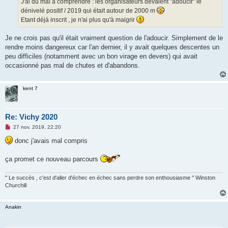
J'ai du mal à comprendre : les organisateurs devaient "adoucir" le
e
dénivelé positif / 2019 qui était autour de 2000 m
n
o
Etant déjà inscrit , je n'ai plus qu'à maigrir
n
l
u
Je ne crois pas qu'il était vraiment question de l'adoucir. Simplement de le
rendre moins dangereux car l'an dernier, il y avait quelques descentes un
peu difficiles (notamment avec un bon virage en devers) qui avait
occasionné pas mal de chutes et d'abandons.
kent 7
Re: Vichy 2020
M
27 nov. 2019, 22:20
e
s
donc j'avais mal compris
s
a
g
ça promet ce nouveau parcours
e
n
o
" Le succès , c'est d'aller d'échec en échec sans perdre son enthousiasme " Winston
n
Churchill
l
u
Anakin