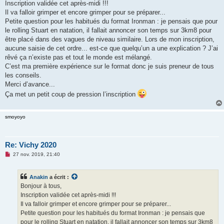
Inscription validée cet après-midi !!!
a
g
Il va falloir grimper et encore grimper pour se préparer...
e
Petite question pour les habitués du format Ironman : je pensais que pour
n
o
le rolling Stuart en natation, il fallait annoncer son temps sur 3km8 pour
n
être placé dans des vagues de niveau similaire. Lors de mon inscription,
l
u
aucune saisie de cet ordre... est-ce que quelqu’un a une explication ? J’ai
rêvé ça n’existe pas et tout le monde est mélangé.
C’est ma première expérience sur le format donc je suis preneur de tous
les conseils.
Merci d’avance...
Ça met un petit coup de pression l’inscription
smoyoyo
Re: Vichy 2020
M
27 nov. 2019, 21:40
e
s
s
Anakin
a écrit :
a
g
Bonjour à tous,
e
Inscription validée cet après-midi !!!
n
o
Il va falloir grimper et encore grimper pour se préparer...
n
Petite question pour les habitués du format Ironman : je pensais que
l
u
pour le rolling Stuart en natation, il fallait annoncer son temps sur 3km8