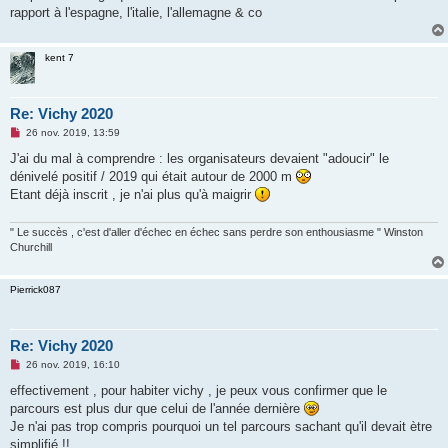
n
rapport à l'espagne, l'italie, l'allemagne & co
l
u
kent 7
Re: Vichy 2020
M
26 nov. 2019, 13:59
e
s
J'ai du mal à comprendre : les organisateurs devaient "adoucir" le
s
dénivelé positif / 2019 qui était autour de 2000 m
a
g
Etant déjà inscrit , je n'ai plus qu'à maigrir
e
n
o
" Le succès , c'est d'aller d'échec en échec sans perdre son enthousiasme " Winston
n
Churchill
l
u
Pierrick087
Re: Vichy 2020
M
26 nov. 2019, 16:10
e
s
effectivement , pour habiter vichy , je peux vous confirmer que le
s
parcours est plus dur que celui de l'année dernière
a
g
Je n'ai pas trop compris pourquoi un tel parcours sachant qu'il devait ètre
e
simplifié !!
n