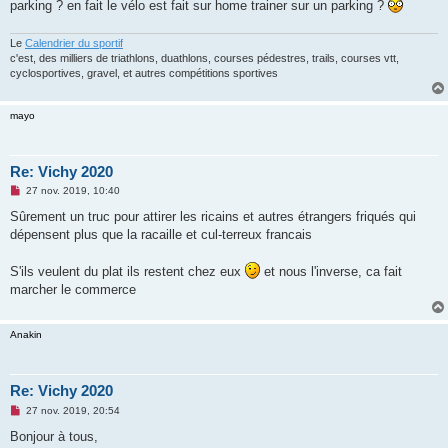
o
parking ? en fait le vélo est fait sur home trainer sur un parking ?
n
l
u
Le
Calendrier du sportif
c'est, des milliers de triathlons, duathlons, courses pédestres, trails, courses vtt,
cyclosportives, gravel, et autres compétitions sportives
mayo
Re: Vichy 2020
M
27 nov. 2019, 10:40
e
s
Sûrement un truc pour attirer les ricains et autres étrangers friqués qui
s
dépensent plus que la racaille et cul-terreux francais
a
g
e
S'ils veulent du plat ils restent chez eux
et nous l'inverse, ca fait
n
o
marcher le commerce
n
l
u
Anakin
Re: Vichy 2020
M
27 nov. 2019, 20:54
e
s
Bonjour à tous,
s