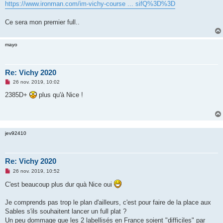
g
https://www.ironman.com/im-vichy-course ... sifQ%3D%3D
e
n
o
Ce sera mon premier full..
n
l
u
mayo
Re: Vichy 2020
M
26 nov. 2019, 10:02
e
s
2385D+
plus qu'à Nice !
s
a
g
e
n
o
jev92410
n
l
u
Re: Vichy 2020
M
26 nov. 2019, 10:52
e
s
C'est beaucoup plus dur quà Nice oui
s
a
g
Je comprends pas trop le plan d'ailleurs, c'est pour faire de la place aux
e
Sables s'ils souhaitent lancer un full plat ?
n
o
Un peu dommage que les 2 labellisés en France soient "difficiles" par