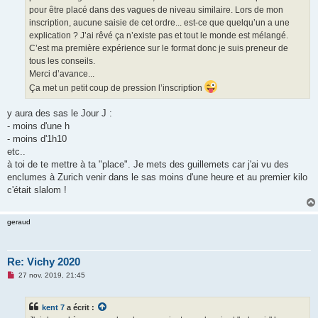
pour être placé dans des vagues de niveau similaire. Lors de mon
inscription, aucune saisie de cet ordre... est-ce que quelqu’un a une
explication ? J’ai rêvé ça n’existe pas et tout le monde est mélangé.
C’est ma première expérience sur le format donc je suis preneur de
tous les conseils.
Merci d’avance...
Ça met un petit coup de pression l’inscription
y aura des sas le Jour J :
- moins d'une h
- moins d'1h10
etc..
à toi de te mettre à ta "place". Je mets des guillemets car j'ai vu des
enclumes à Zurich venir dans le sas moins d'une heure et au premier kilo
c'était slalom !
geraud
Re: Vichy 2020
M
27 nov. 2019, 21:45
e
s
s
kent 7
a écrit :
a
g