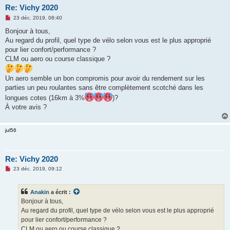
Re: Vichy 2020
M
23 déc. 2019, 08:40
e
s
Bonjour à tous,
s
Au regard du profil, quel type de vélo selon vous est le plus approprié
a
g
pour lier confort/performance ?
e
CLM ou aero ou course classique ?
n
o
n
Un aero semble un bon compromis pour avoir du rendement sur les
l
u
parties un peu roulantes sans être complètement scotché dans les
longues cotes (16km à 3%
)?
À votre avis ?
jul56
Re: Vichy 2020
M
23 déc. 2019, 09:12
e
s
s
Anakin
a écrit :
a
g
Bonjour à tous,
e
Au regard du profil, quel type de vélo selon vous est le plus approprié
n
o
pour lier confort/performance ?
n
CLM ou aero ou course classique ?
l