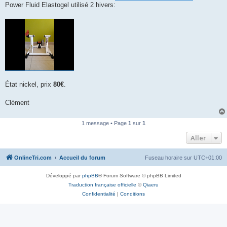
Power Fluid Elastogel utilisé 2 hivers:
n
o
n
l
u
État nickel, prix
80€
.
Clément
1 message • Page
1
sur
1
Aller
OnlineTri.com
Accueil du forum
Fuseau horaire sur
UTC+01:00
Développé par
phpBB
® Forum Software © phpBB Limited
Traduction française officielle
©
Qiaeru
Confidentialité
|
Conditions