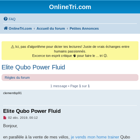
OnlineTri.com
FAQ
OnlineTri.com
Accueil du forum
Petites Annonces
⚠️
Ici, pas d'algorithme pour dicter tes lectures! Juste de vrais échanges entre
humains passionnés.
Excerce ton esprit critique 🧠 pour faire le ... tri 😉.
Elite Qubo Power Fluid
Règles du forum
1 message • Page
1
sur
1
clementbp91
Elite Qubo Power Fluid
M
02 déc. 2019, 00:12
e
s
Bonjour,
s
a
g
en parallèle à la vente de mes vélos,
je vends mon home trainer
Qubo
e