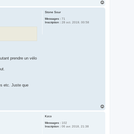
H
a
u
Stone Sour
t
Messages :
71
Inscription :
28 oct. 2019, 00:58
autant prendre un vélo
ut.
es etc. Juste que
H
a
u
Kzco
t
Messages :
102
Inscription :
06 avr. 2018, 21:38