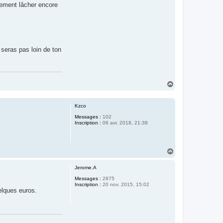
lement lâcher encore
 seras pas loin de ton
H
a
u
t
Kzco
Messages :
102
Inscription :
06 avr. 2018, 21:38
H
a
u
Jerome.A
t
Messages :
2875
Inscription :
20 nov. 2015, 15:02
elques euros.