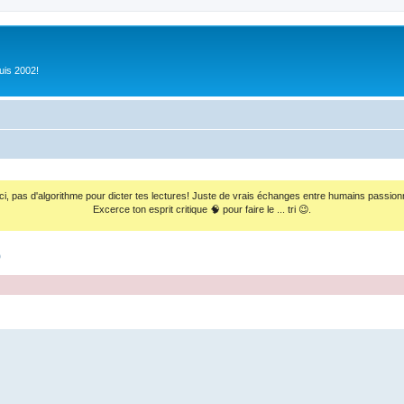
uis 2002!
ci, pas d'algorithme pour dicter tes lectures! Juste de vrais échanges entre humains passion
Excerce ton esprit critique 🧠 pour faire le ... tri 😉.
o