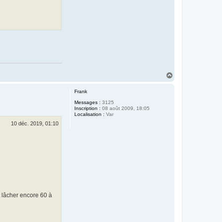
H
a
u
Frank
t
Messages :
3125
Inscription :
08 août 2009, 18:05
Localisation :
Var
10 déc. 2019, 01:10
t lâcher encore 60 à