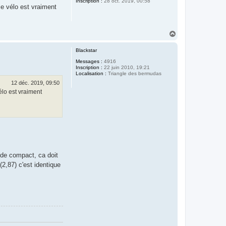
Inscription :
28 oct. 2019, 00:58
e vélo est vraiment
H
a
u
Blackstar
t
Messages :
4916
Inscription :
22 juin 2010, 19:21
Localisation :
Triangle des bermudas
12 déc. 2019, 09:50
lo est vraiment
 de compact, ca doit
2,87) c'est identique