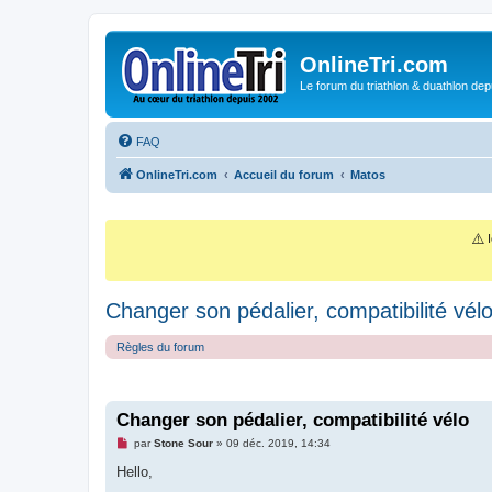
OnlineTri.com
Le forum du triathlon & duathlon dep
FAQ
OnlineTri.com
Accueil du forum
Matos
⚠️
I
Changer son pédalier, compatibilité vél
Règles du forum
Changer son pédalier, compatibilité vélo
M
par
Stone Sour
»
09 déc. 2019, 14:34
e
s
Hello,
s