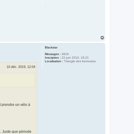
H
a
u
Blackstar
t
Messages :
4916
Inscription :
22 juin 2010, 19:21
Localisation :
Triangle des bermudas
10 déc. 2019, 12:04
t prendre un vélo à
c. Juste que période