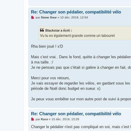
o
n
l
Re: Changer son pédalier, compatibilité vélo
u
M
par
Stone Sour
»
10 déc. 2019, 12:04
e
s
s
Blackstar a écrit :
a
g
Vu tu es également grande comme un tabouret
e
n
o
Rha bien joué ! x'D
n
l
u
Mais c'est vrai.. Dans le fond, quitte à changer les pédali
à ma taille. :/
Je ne pensais pas que c'était si galère à changer en fait, 
Merci pour vos retours,
Je vais essayer de regarder les vélos, en gardant sous les 
période de Noël donc budget en sueur. x)
Je peux vous embêter sur mon autre post de suivi à propos
Re: Changer son pédalier, compatibilité vélo
M
par
Kzco
»
10 déc. 2019, 15:26
e
s
Changer le pédalier n'est pas compliqué en soi, mais c'est
s