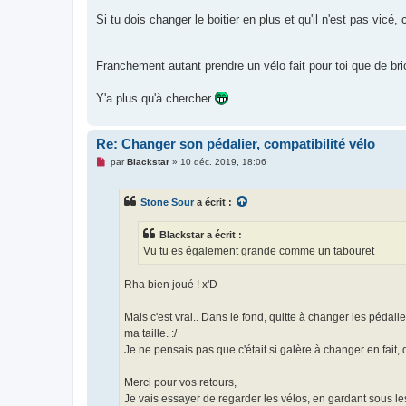
a
g
Si tu dois changer le boitier en plus et qu'il n'est pas vicé,
e
n
o
n
Franchement autant prendre un vélo fait pour toi que de bri
l
u
Y'a plus qu'à chercher
Re: Changer son pédalier, compatibilité vélo
M
par
Blackstar
»
10 déc. 2019, 18:06
e
s
s
Stone Sour
a écrit :
a
g
e
Blackstar a écrit :
n
o
Vu tu es également grande comme un tabouret
n
l
u
Rha bien joué ! x'D
Mais c'est vrai.. Dans le fond, quitte à changer les péda
ma taille. :/
Je ne pensais pas que c'était si galère à changer en fait,
Merci pour vos retours,
Je vais essayer de regarder les vélos, en gardant sous les