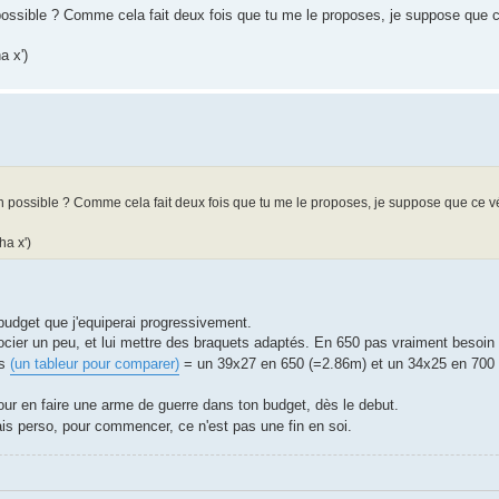
ossible ? Comme cela fait deux fois que tu me le proposes, je suppose que c
a x')
possible ? Comme cela fait deux fois que tu me le proposes, je suppose que ce vé
ha x')
budget que j'equiperai progressivement.
ier un peu, et lui mettre des braquets adaptés. En 650 pas vraiment besoin
ts
(un tableur pour comparer)
= un 39x27 en 650 (=2.86m) et un 34x25 en 700 (
ur en faire une arme de guerre dans ton budget, dès le debut.
mais perso, pour commencer, ce n'est pas une fin en soi.