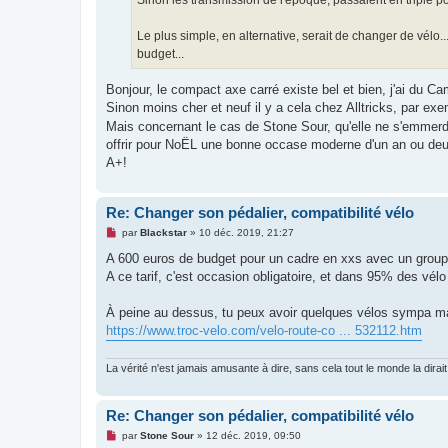
Le plus simple, en alternative, serait de changer de vélo.
budget...
Bonjour, le compact axe carré existe bel et bien, j'ai du 
Sinon moins cher et neuf il y a cela chez Alltricks, par ex
Mais concernant le cas de Stone Sour, qu'elle ne s'emmerd
offrir pour NoËL une bonne occase moderne d'un an ou deux
A+!
Re: Changer son pédalier, compatibilité vélo
M
par
Blackstar
»
10 déc. 2019, 21:27
e
s
A 600 euros de budget pour un cadre en xxs avec un groupe
s
A ce tarif, c'est occasion obligatoire, et dans 95% des vél
a
g
e
À peine au dessus, tu peux avoir quelques vélos sympa ma
n
o
https://www.troc-velo.com/velo-route-co ... 532112.htm
n
l
u
La vérité n'est jamais amusante à dire, sans cela tout le monde la dirait
Re: Changer son pédalier, compatibilité vélo
M
par
Stone Sour
»
12 déc. 2019, 09:50
e