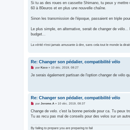
Si tu as des roues en cassette Shimano, tu peux y mettre 
60 à 80euros et en plus une nouvelle chaîne.
Sinon les transmission de l'époque, passaient en triple po
Le plus simple, en alternative, serait de changer de vélo..
budget...
La vérité n'est jamais amusante à dire, sans cela tout le monde la dirait
Re: Changer son pédalier, compatibilité vélo
M
par
Kzco
»
10 déc. 2019, 08:27
e
s
Je serais également partisan de l'option changer de vélo q
s
a
g
e
n
o
Re: Changer son pédalier, compatibilité vélo
n
l
M
par
Jerome.A
»
10 déc. 2019, 08:37
u
e
s
Change de velo. c'est la bonne periode pour ca. Tu peux tr
s
Tu as recu pas mal de conseils pour des velos sur un autre 
a
g
e
n
By failing to prepare you are preparing to fail