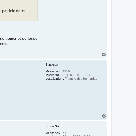
s pas loin de ton
e-trainer et se fasse
ccase.
H
a
u
Blackstar
t
Messages :
4916
Inscription :
22 juin 2010, 19:21
Localisation :
Triangle des bermudas
H
a
u
Stone Sour
t
Messages :
71