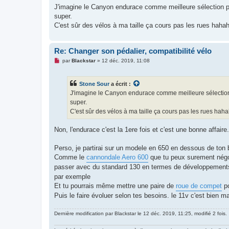
s
J'imagine le Canyon endurace comme meilleure sélection p
s
super.
a
g
C'est sûr des vélos à ma taille ça cours pas les rues hahah
e
n
o
n
Re: Changer son pédalier, compatibilité vélo
l
M
u
par
Blackstar
»
12 déc. 2019, 11:08
e
s
s
Stone Sour
a écrit :
a
g
J'imagine le Canyon endurace comme meilleure sélection 
e
super.
n
o
C'est sûr des vélos à ma taille ça cours pas les rues haha
n
l
u
Non, l'endurace c'est la 1ere fois et c'est une bonne affaire.
Perso, je partirai sur un modele en 650 en dessous de ton 
Comme le
cannondale Aero 600
que tu peux surement négoc
passer avec du standard 130 en termes de développemen
par exemple
Et tu pourrais même mettre une paire de
roue de compet
po
Puis le faire évoluer selon tes besoins. le 11v c'est bien 
Dernière modification par
Blackstar
le 12 déc. 2019, 11:25, modifié 2 fois.