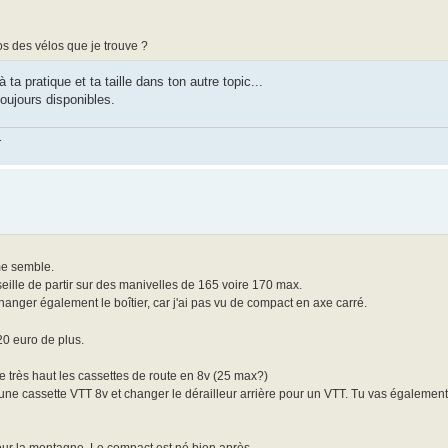
s des vélos que je trouve ?
a pratique et ta taille dans ton autre topic...
oujours disponibles.
.
 me semble.
ille de partir sur des manivelles de 165 voire 170 max.
hanger également le boîtier, car j'ai pas vu de compact en axe carré.
20 euro de plus.
 très haut les cassettes de route en 8v (25 max?)
 une cassette VTT 8v et changer le dérailleur arrière pour un VTT. Tu vas égalemen
our la montagne. Le compact est né bien après...