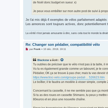
de Noël donc budget en sueur. x)
Je peux vous embêter sur mon autre post de suivi à propo
Je t'ai mis déjà 4 exemples de vélos parfaitement adaptés à t
Les annonces sont toujours actives, donc potentiellement t
La vérité n'est jamais amusante à dire, sans cela tout le monde la dirait
Re: Changer son pédalier, compatibilité vélo
M
par
Frank
»
10 déc. 2019, 19:11
e
s
s
Blackstar
a écrit :
a
g
Tu oublies de préciser que le vélo n'est pas à ta taille, il
e
Vu tu es également grande comme un tabouret, je te conse
n
o
Pédalier, OK ça se trouve à pas cher, mais tu vas devoir c
n
https://www.troc-velo.com/groupe-pedali ... 526623.htm
l
u
Le boîtier, il te faudra un modèle à visser simple, compte 
Concernant la cassette, il ne me semble pas que ça monte
Si tu as des roues en cassette Shimano, tu peux y mettre
80euros et en plus une nouvelle chaîne.
Sinon les transmission de l'époque, passaient en triple p