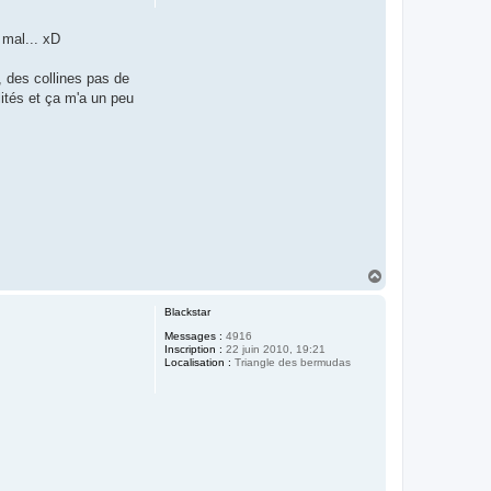
 mal... xD
, des collines pas de
ités et ça m'a un peu
H
a
u
Blackstar
t
Messages :
4916
Inscription :
22 juin 2010, 19:21
Localisation :
Triangle des bermudas