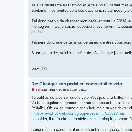
a
g
Je suis débutante en triathlon et je fais pour l'instant me
e
Seulement les pentes sont des cauchemars car néophyte du 
n
o
n
J'ai donc besoin de changer mon pédalier pour un 50/34, et
l
u
montagnes mais je serais réceptive à vos recommandations. 
perdu...
J'espère donc que certains ou certaines d'entres vous auront
Si ça peut aider, voici le modèle de pédalier que j'ai actuel
Merci ! :)
Re: Changer son pédalier, compatibilité vélo
M
par
Blackstar
»
10 déc. 2019, 01:10
e
s
Tu oublies de préciser que le vélo n'est pas à ta taille, il 
s
Vu tu es également grande comme un tabouret, je te consei
a
g
Pédalier, OK ça se trouve à pas cher, mais tu vas devoir ch
e
https://www.troc-velo.com/groupe-pedali ... 526623.htm
n
o
Le boîtier, il te faudra un modèle à visser simple, compte 2
n
l
u
Concernant la cassette, il ne me semble pas que ça monte 