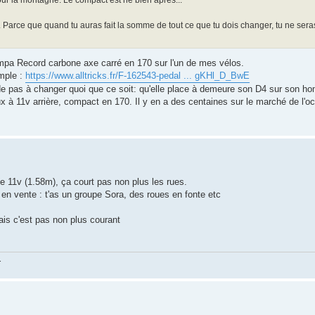
.. Parce que quand tu auras fait la somme de tout ce que tu dois changer, tu ne sera
Campa Record carbone axe carré en 170 sur l'un de mes vélos.
emple :
https://www.alltricks.fr/F-162543-pedal ... gKHl_D_BwE
e pas à changer quoi que ce soit: qu'elle place à demeure son D4 sur son hom
 à 11v arrière, compact en 170. Il y en a des centaines sur le marché de l'o
 11v (1.58m), ça court pas non plus les rues.
o en vente : t'as un groupe Sora, des roues en fonte etc
is c'est pas non plus courant
.