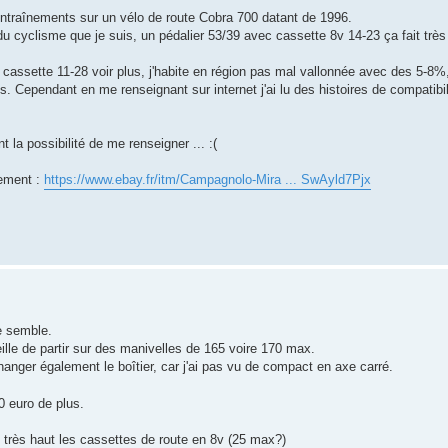
s entraînements sur un vélo de route Cobra 700 datant de 1996.
cyclisme que je suis, un pédalier 53/39 avec cassette 8v 14-23 ça fait très
 cassette 11-28 voir plus, j'habite en région pas mal vallonnée avec des 5-8%
Cependant en me renseignant sur internet j'ai lu des histoires de compatibil
 la possibilité de me renseigner ... :(
lement :
https://www.ebay.fr/itm/Campagnolo-Mira ... SwAyld7Pjx
me semble.
lle de partir sur des manivelles de 165 voire 170 max.
anger également le boîtier, car j'ai pas vu de compact en axe carré.
0 euro de plus.
très haut les cassettes de route en 8v (25 max?)