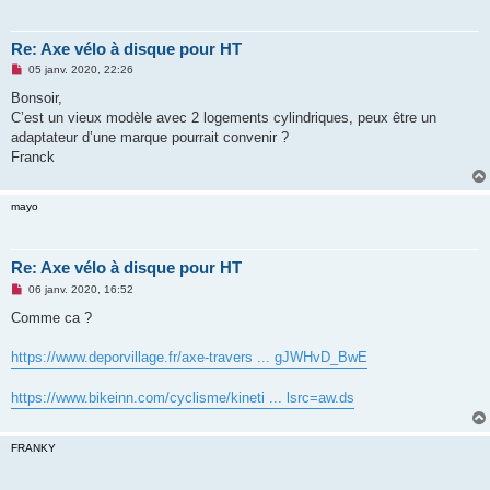
Re: Axe vélo à disque pour HT
M
05 janv. 2020, 22:26
e
s
Bonsoir,
s
C’est un vieux modèle avec 2 logements cylindriques, peux être un
a
g
adaptateur d’une marque pourrait convenir ?
e
Franck
n
o
n
l
mayo
u
Re: Axe vélo à disque pour HT
M
06 janv. 2020, 16:52
e
s
Comme ca ?
s
a
g
https://www.deporvillage.fr/axe-travers ... gJWHvD_BwE
e
n
o
https://www.bikeinn.com/cyclisme/kineti ... lsrc=aw.ds
n
l
u
FRANKY