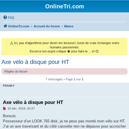
OnlineTri.com
FAQ
OnlineTri.com
Accueil du forum
Matos
⚠️
Ici, pas d'algorithme pour dicter tes lectures! Juste de vrais échanges entre
humains passionnés.
Excerce ton esprit critique 🧠 pour faire le ... tri 😉.
Axe vélo à disque pour HT
Règles du forum
7 messages • Page
1
sur
1
FRANKY
Axe vélo à disque pour HT
M
10 déc. 2019, 20:27
e
s
Bonsoir,
s
Possesseur d’un LOOK 765 disk, je ne peux pas monté mon vélo sur HT.
a
g
J’ai un axe traversant et du côté cassette rien ne dépasse pour accrocher
e