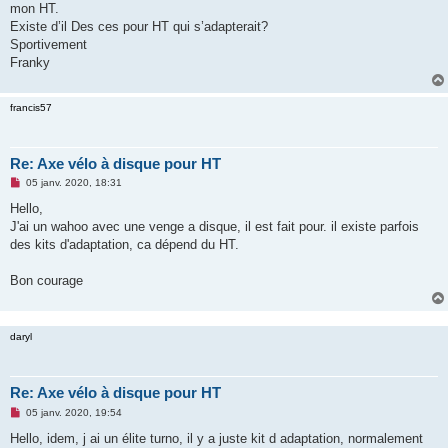
mon HT.
n
o
Existe d’il Des ces pour HT qui s’adapterait?
n
Sportivement
l
u
Franky
francis57
Re: Axe vélo à disque pour HT
M
05 janv. 2020, 18:31
e
s
Hello,
s
J'ai un wahoo avec une venge a disque, il est fait pour. il existe parfois
a
g
des kits d'adaptation, ca dépend du HT.
e
n
o
Bon courage
n
l
u
daryl
Re: Axe vélo à disque pour HT
M
05 janv. 2020, 19:54
e
s
Hello, idem, j ai un élite turno, il y a juste kit d adaptation, normalement
s