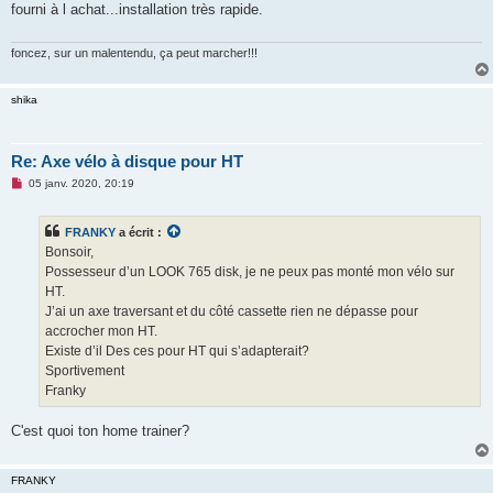
fourni à l achat...installation très rapide.
a
g
e
n
foncez, sur un malentendu, ça peut marcher!!!
o
n
l
shika
u
Re: Axe vélo à disque pour HT
M
05 janv. 2020, 20:19
e
s
s
FRANKY
a écrit :
a
g
Bonsoir,
e
Possesseur d’un LOOK 765 disk, je ne peux pas monté mon vélo sur
n
o
HT.
n
J’ai un axe traversant et du côté cassette rien ne dépasse pour
l
u
accrocher mon HT.
Existe d’il Des ces pour HT qui s’adapterait?
Sportivement
Franky
C'est quoi ton home trainer?
FRANKY