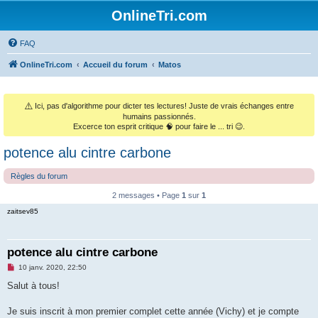
OnlineTri.com
FAQ
OnlineTri.com
Accueil du forum
Matos
⚠️
Ici, pas d'algorithme pour dicter tes lectures! Juste de vrais échanges entre
humains passionnés.
Excerce ton esprit critique 🧠 pour faire le ... tri 😉.
potence alu cintre carbone
Règles du forum
2 messages • Page
1
sur
1
zaitsev85
potence alu cintre carbone
M
10 janv. 2020, 22:50
e
s
Salut à tous!
s
a
g
Je suis inscrit à mon premier complet cette année (Vichy) et je compte
e