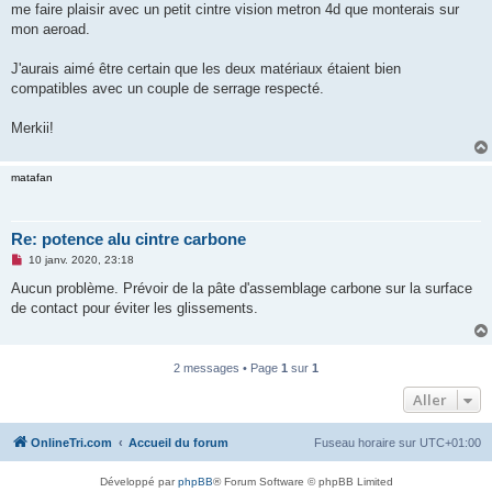
me faire plaisir avec un petit cintre vision metron 4d que monterais sur
n
o
mon aeroad.
n
l
u
J'aurais aimé être certain que les deux matériaux étaient bien
compatibles avec un couple de serrage respecté.
Merkii!
matafan
Re: potence alu cintre carbone
M
10 janv. 2020, 23:18
e
s
Aucun problème. Prévoir de la pâte d'assemblage carbone sur la surface
s
de contact pour éviter les glissements.
a
g
e
n
o
2 messages • Page
1
sur
1
n
l
Aller
u
OnlineTri.com
Accueil du forum
Fuseau horaire sur
UTC+01:00
Développé par
phpBB
® Forum Software © phpBB Limited