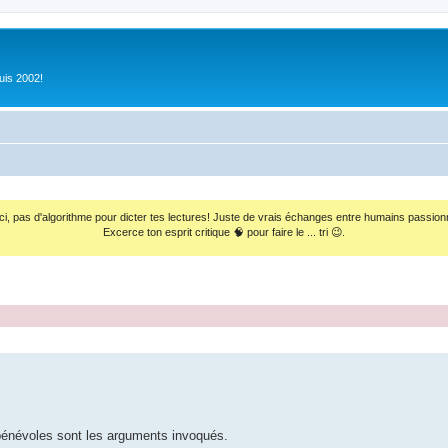
uis 2002!
ci, pas d'algorithme pour dicter tes lectures! Juste de vrais échanges entre humains passion
Excerce ton esprit critique 🧠 pour faire le ... tri 😉.
énévoles sont les arguments invoqués.