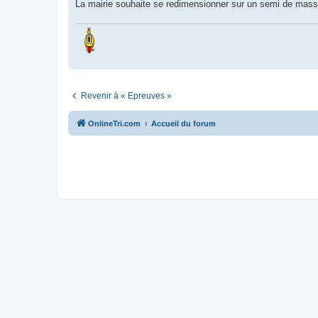
g
La mairie souhaite se redimensionner sur un semi de masse 
e
n
o
n
l
u
Revenir à « Epreuves »
OnlineTri.com
Accueil du forum