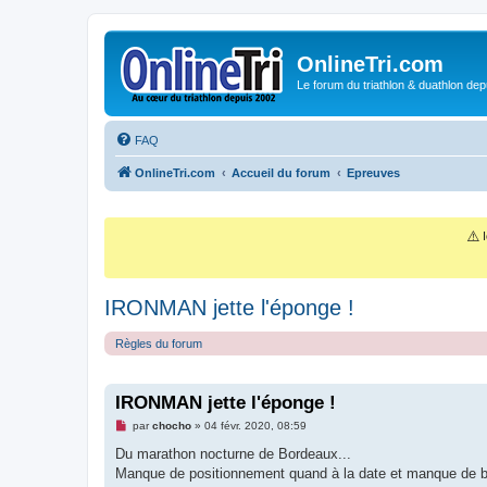
OnlineTri.com
Le forum du triathlon & duathlon dep
FAQ
OnlineTri.com
Accueil du forum
Epreuves
⚠️
I
IRONMAN jette l'éponge !
Règles du forum
IRONMAN jette l'éponge !
M
par
chocho
»
04 févr. 2020, 08:59
e
s
Du marathon nocturne de Bordeaux...
s
Manque de positionnement quand à la date et manque de b
a