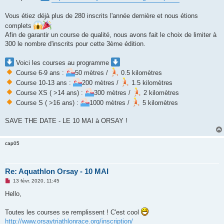
n
o
Vous étiez déjà plus de 280 inscrits l'année dernière et nous étions
n
l
complets
u
Afin de garantir un course de qualité, nous avons fait le choix de limiter à
300 le nombre d'inscrits pour cette 3ème édition.
Voici les courses au programme
Course 6-9 ans :
50 mètres /
0.5 kilomètres
Course 10-13 ans :
200 mètres /
1.5 kilomètres
Course XS ( >14 ans) :
300 mètres /
2 kilomètres
Course S ( >16 ans) :
1000 mètres /
5 kilomètres
SAVE THE DATE - LE 10 MAI à ORSAY !
cap05
Re: Aquathlon Orsay - 10 MAI
M
13 févr. 2020, 11:45
e
s
Hello,
s
a
g
Toutes les courses se remplissent ! C'est cool
e
http://www.orsaytriathlonrace.org/inscription/
n