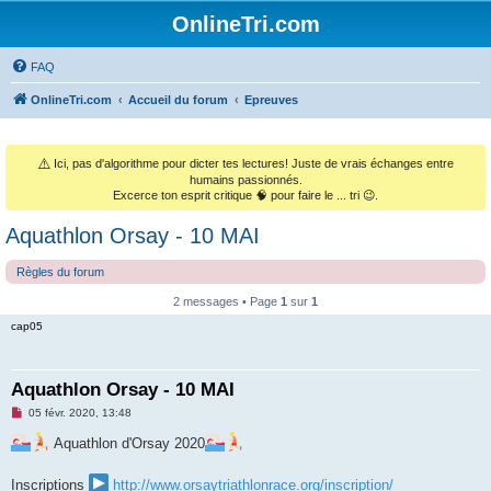
OnlineTri.com
FAQ
OnlineTri.com
Accueil du forum
Epreuves
⚠️
Ici, pas d'algorithme pour dicter tes lectures! Juste de vrais échanges entre
humains passionnés.
Excerce ton esprit critique 🧠 pour faire le ... tri 😉.
Aquathlon Orsay - 10 MAI
Règles du forum
2 messages • Page
1
sur
1
cap05
Aquathlon Orsay - 10 MAI
M
05 févr. 2020, 13:48
e
s
Aquathlon d'Orsay 2020
s
a
g
Inscriptions
http://www.orsaytriathlonrace.org/inscription/
e