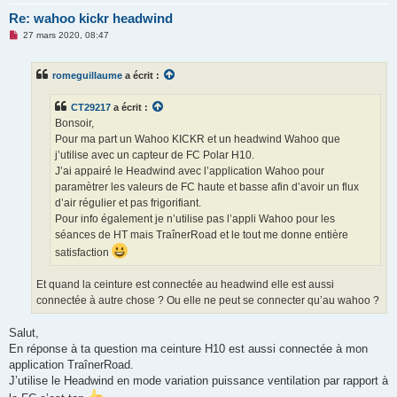
Re: wahoo kickr headwind
M
27 mars 2020, 08:47
e
s
s
romeguillaume
a écrit :
a
g
e
CT29217
a écrit :
n
o
Bonsoir,
n
Pour ma part un Wahoo KICKR et un headwind Wahoo que
l
u
j’utilise avec un capteur de FC Polar H10.
J’ai appairé le Headwind avec l’application Wahoo pour
paramètrer les valeurs de FC haute et basse afin d’avoir un flux
d’air régulier et pas frigorifiant.
Pour info également je n’utilise pas l’appli Wahoo pour les
séances de HT mais TraînerRoad et le tout me donne entière
satisfaction
Et quand la ceinture est connectée au headwind elle est aussi
connectée à autre chose ? Ou elle ne peut se connecter qu’au wahoo ?
Salut,
En réponse à ta question ma ceinture H10 est aussi connectée à mon
application TraînerRoad.
J’utilise le Headwind en mode variation puissance ventilation par rapport à