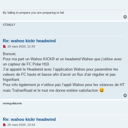
a
g
e
n
By failing to prepare you are preparing to fail
o
n
l
CT29217
u
Re: wahoo kickr headwind
M
26 mars 2020, 21:55
e
s
Bonsoir,
s
Pour ma part un Wahoo KICKR et un headwind Wahoo que j’utilise avec
a
g
un capteur de FC Polar H10.
e
J’ai appairé le Headwind avec l’application Wahoo pour paramètrer les
n
o
valeurs de FC haute et basse afin d’avoir un flux d’air régulier et pas
n
frigorifiant.
l
u
Pour info également je n’utilise pas l’appli Wahoo pour les séances de HT
mais TraînerRoad et le tout me donne entière satisfaction
romeguillaume
Re: wahoo kickr headwind
M
26 mars 2020, 22:04
e