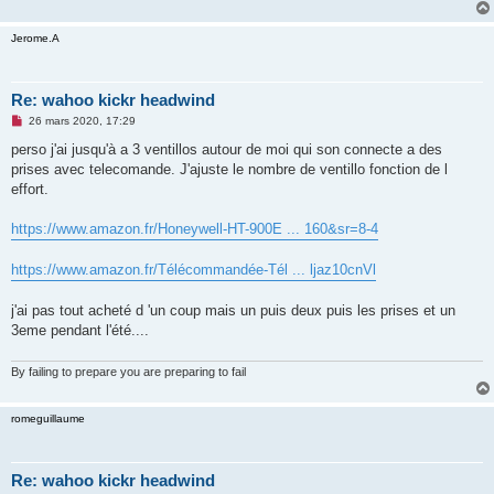
Jerome.A
Re: wahoo kickr headwind
M
26 mars 2020, 17:29
e
s
perso j'ai jusqu'à a 3 ventillos autour de moi qui son connecte a des
s
prises avec telecomande. J'ajuste le nombre de ventillo fonction de l
a
g
effort.
e
n
o
https://www.amazon.fr/Honeywell-HT-900E ... 160&sr=8-4
n
l
u
https://www.amazon.fr/Télécommandée-Tél ... ljaz10cnVl
j'ai pas tout acheté d 'un coup mais un puis deux puis les prises et un
3eme pendant l'été....
By failing to prepare you are preparing to fail
romeguillaume
Re: wahoo kickr headwind