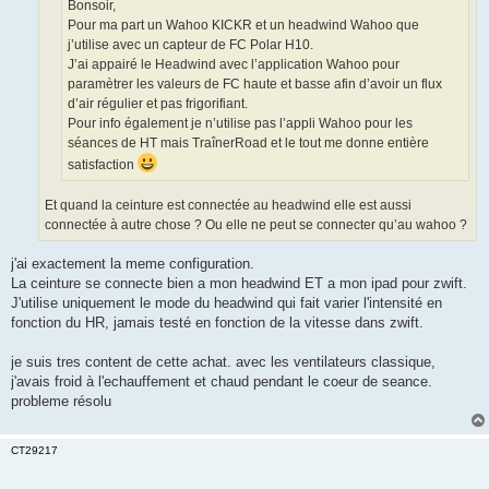
o
Bonsoir,
n
Pour ma part un Wahoo KICKR et un headwind Wahoo que
l
u
j’utilise avec un capteur de FC Polar H10.
J’ai appairé le Headwind avec l’application Wahoo pour
paramètrer les valeurs de FC haute et basse afin d’avoir un flux
d’air régulier et pas frigorifiant.
Pour info également je n’utilise pas l’appli Wahoo pour les
séances de HT mais TraînerRoad et le tout me donne entière
satisfaction
Et quand la ceinture est connectée au headwind elle est aussi
connectée à autre chose ? Ou elle ne peut se connecter qu’au wahoo ?
j'ai exactement la meme configuration.
La ceinture se connecte bien a mon headwind ET a mon ipad pour zwift.
J'utilise uniquement le mode du headwind qui fait varier l'intensité en
fonction du HR, jamais testé en fonction de la vitesse dans zwift.
je suis tres content de cette achat. avec les ventilateurs classique,
j'avais froid à l'echauffement et chaud pendant le coeur de seance.
probleme résolu
CT29217