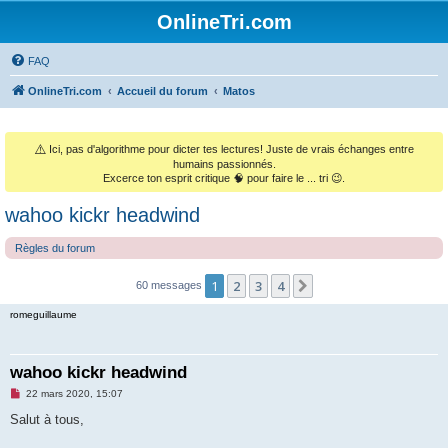
OnlineTri.com
FAQ
OnlineTri.com
Accueil du forum
Matos
⚠️
Ici, pas d'algorithme pour dicter tes lectures! Juste de vrais échanges entre
humains passionnés.
Excerce ton esprit critique 🧠 pour faire le ... tri 😉.
wahoo kickr headwind
Règles du forum
1
2
3
4
Suivant
60 messages
romeguillaume
wahoo kickr headwind
M
22 mars 2020, 15:07
e
s
Salut à tous,
s
a