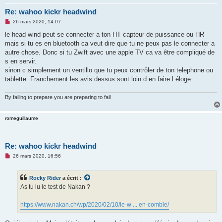
Re: wahoo kickr headwind
M
26 mars 2020, 14:07
e
s
le head wind peut se connecter a ton HT capteur de puissance ou HR
s
mais si tu es en bluetooth ca veut dire que tu ne peux pas le connecter a
a
g
autre chose. Donc si tu Zwift avec une apple TV ca va être compliqué de
e
s en servir.
n
o
sinon c simplement un ventillo que tu peux contrôler de ton telephone ou
n
tablette. Franchement les avis dessus sont loin d en faire l éloge.
l
u
By failing to prepare you are preparing to fail
romeguillaume
Re: wahoo kickr headwind
M
26 mars 2020, 16:56
e
s
s
Rocky Rider
a écrit :
a
g
As tu lu le test de Nakan ?
e
n
o
https://www.nakan.ch/wp/2020/02/10/le-w ... en-comble/
n
l
u