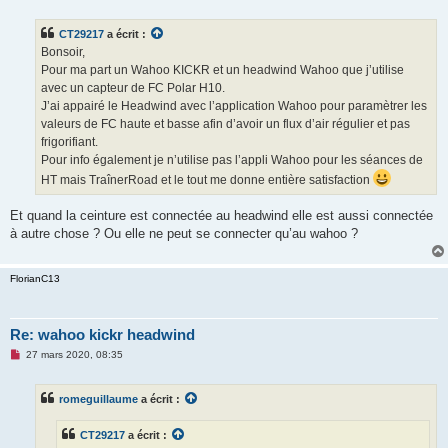
s
s
CT29217
a écrit :
a
g
Bonsoir,
e
Pour ma part un Wahoo KICKR et un headwind Wahoo que j’utilise
n
o
avec un capteur de FC Polar H10.
n
J’ai appairé le Headwind avec l’application Wahoo pour paramètrer les
l
u
valeurs de FC haute et basse afin d’avoir un flux d’air régulier et pas
frigorifiant.
Pour info également je n’utilise pas l’appli Wahoo pour les séances de
HT mais TraînerRoad et le tout me donne entière satisfaction
Et quand la ceinture est connectée au headwind elle est aussi connectée
à autre chose ? Ou elle ne peut se connecter qu’au wahoo ?
FlorianC13
Re: wahoo kickr headwind
M
27 mars 2020, 08:35
e
s
s
romeguillaume
a écrit :
a
g
e
CT29217
a écrit :
n