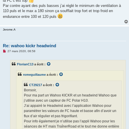
la FC c’est top
Par contre ayant des puls basses j’ai réglé le minimum de ventilation à
110 puls et le max a 180 sinon ça soufflait trop fort et trop froid en
endurance entre 100 et 120 puls
Jerome.A
Re: wahoo kickr headwind
M
27 mars 2020, 08:58
e
s
s
FlorianC13
a écrit :
a
g
e
romeguillaume
a écrit :
n
o
n
CT29217
a écrit :
l
u
Bonsoir,
Pour ma part un Wahoo KICKR et un headwind Wahoo que
j’utilise avec un capteur de FC Polar H10.
J’ai appairé le Headwind avec l’application Wahoo pour
paramètrer les valeurs de FC haute et basse afin d’avoir un
flux d’air régulier et pas frigorifiant.
Pour info également je n’utilise pas l’appli Wahoo pour les
séances de HT mais TraînerRoad et le tout me donne entière