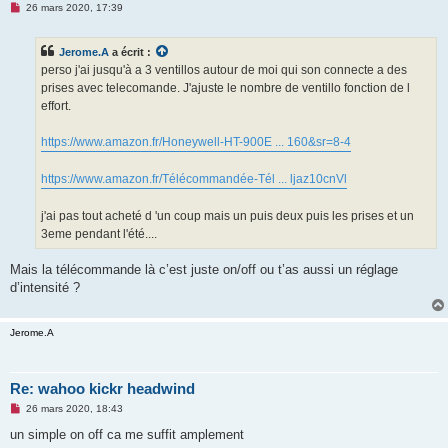
M
26 mars 2020, 17:39
e
s
s
Jerome.A
a écrit :
a
g
perso j'ai jusqu'à a 3 ventillos autour de moi qui son connecte a des
e
prises avec telecomande. J'ajuste le nombre de ventillo fonction de l
n
o
effort.
n
l
u
https://www.amazon.fr/Honeywell-HT-900E ... 160&sr=8-4
https://www.amazon.fr/Télécommandée-Tél ... ljaz10cnVl
j'ai pas tout acheté d 'un coup mais un puis deux puis les prises et un
3eme pendant l'été....
Mais la télécommande là c’est juste on/off ou t’as aussi un réglage
d’intensité ?
Jerome.A
Re: wahoo kickr headwind
M
26 mars 2020, 18:43
e
s
un simple on off ca me suffit amplement
s