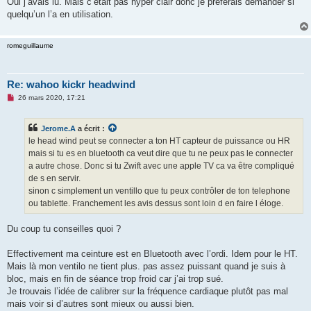
Oui j’avais lu. Mais c’était pas hyper clair donc je préférais demander si
quelqu’un l’a en utilisation.
romeguillaume
Re: wahoo kickr headwind
M
26 mars 2020, 17:21
e
s
s
Jerome.A
a écrit :
a
g
le head wind peut se connecter a ton HT capteur de puissance ou HR
e
mais si tu es en bluetooth ca veut dire que tu ne peux pas le connecter
n
o
a autre chose. Donc si tu Zwift avec une apple TV ca va être compliqué
n
de s en servir.
l
u
sinon c simplement un ventillo que tu peux contrôler de ton telephone
ou tablette. Franchement les avis dessus sont loin d en faire l éloge.
Du coup tu conseilles quoi ?
Effectivement ma ceinture est en Bluetooth avec l’ordi. Idem pour le HT.
Mais là mon ventilo ne tient plus. pas assez puissant quand je suis à
bloc, mais en fin de séance trop froid car j’ai trop sué.
Je trouvais l’idée de calibrer sur la fréquence cardiaque plutôt pas mal
mais voir si d’autres sont mieux ou aussi bien.