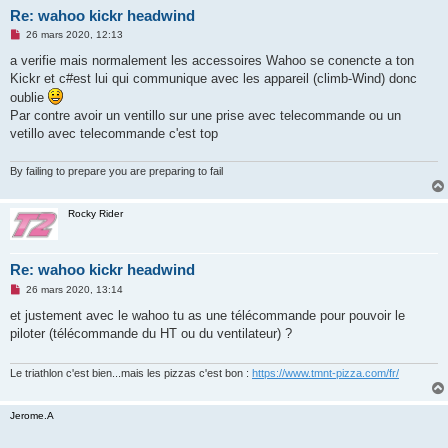
Re: wahoo kickr headwind
M
26 mars 2020, 12:13
e
s
a verifie mais normalement les accessoires Wahoo se conencte a ton
s
Kickr et c#est lui qui communique avec les appareil (climb-Wind) donc
a
g
oublie
e
Par contre avoir un ventillo sur une prise avec telecommande ou un
n
o
vetillo avec telecommande c'est top
n
l
u
By failing to prepare you are preparing to fail
Rocky Rider
Re: wahoo kickr headwind
M
26 mars 2020, 13:14
e
s
et justement avec le wahoo tu as une télécommande pour pouvoir le
s
piloter (télécommande du HT ou du ventilateur) ?
a
g
e
n
Le triathlon c'est bien...mais les pizzas c'est bon :
https://www.tmnt-pizza.com/fr/
o
n
l
Jerome.A
u