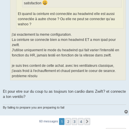
satisfaction
Et quand la ceinture est connectée au headwind elle est aussi
connectée à autre chose ? Ou elle ne peut se connecter qu’au
wahoo ?
j'ai exactement la meme configuration.
La ceinture se connecte bien a mon headwind ET a mon ipad pour
zwift.
J'utilise uniquement le mode du headwind qui fait varier l'intensité en
fonction du HR, jamais testé en fonction de la vitesse dans zwift.
je suis tres content de cette achat. avec les ventilateurs classique,
j'avais froid à l'echauffement et chaud pendant le coeur de seance.
probleme résolu
Et pour etre sur du coup tu as toujours ton cardio dans Zwift? et connecte
a ton ventilo?
By failing to prepare you are preparing to fail
1
2
3
4
Suivant
60 messages