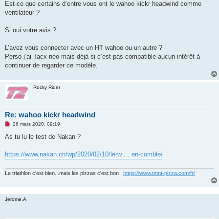
g
Est-ce que certains d’entre vous ont le wahoo kickr headwind comme
e
ventilateur ?
n
o
n
Si oui votre avis ?
l
u
L’avez vous connecter avec un HT wahoo ou un autre ?
Perso j’ai Tacx neo mais déjà si c’est pas compatible aucun intérêt à
continuer de regarder ce modèle.
Rocky Rider
Re: wahoo kickr headwind
M
26 mars 2020, 09:19
e
s
As tu lu le test de Nakan ?
s
a
g
https://www.nakan.ch/wp/2020/02/10/le-w ... en-comble/
e
n
o
Le triathlon c'est bien...mais les pizzas c'est bon :
https://www.tmnt-pizza.com/fr/
n
l
u
Jerome.A