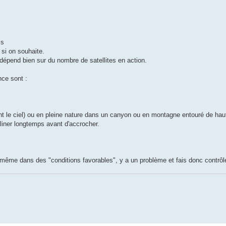
ss
 si on souhaite.
ut dépend bien sur du nombre de satellites en action.
nce sont :
ant le ciel) ou en pleine nature dans un canyon ou en montagne entouré de ha
liner longtemps avant d'accrocher.
ême dans des "conditions favorables", y a un problème et fais donc contrôle