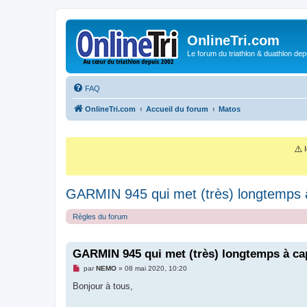
OnlineTri.com
Le forum du triathlon & duathlon dep
FAQ
OnlineTri.com
Accueil du forum
Matos
⚠️
I
GARMIN 945 qui met (très) longtemps 
Règles du forum
GARMIN 945 qui met (très) longtemps à ca
M
par
NEMO
»
08 mai 2020, 10:20
e
s
Bonjour à tous,
s
a