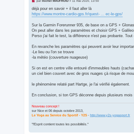
M
par
michel MAUFROID
»
11 mai 2020, 13:50
e
s
déjà pour en savoir + il faut aller là
s
https://www.montre-cardio-gps.fr/quest- ... ec-le-gps/
a
g
e
Sur la Garmin Forerunner 935, de base on a GPS + Glona
n
o
On peut aller dans les paramètres et choisir GPS + Galileo
n
Perso j'ai fait le test, la différence n'est pas probante. To
l
u
En revanche les paramètres qui peuvent avoir leur importa
-Le lieu ou l'on se trouve
-la météo (couverture nuageuse)
Si on est en centre ville entouré d'immeubles hauts (cach
un ciel bien couvert avec de gros nuages çà risque de mou
le phénomène relaté part Hartge, je l'ai vérifié également.
En conclusion, si ton GPS déconne depuis plusieurs mois m
Nouveau concept !
sur Nice et 06 depuis octobre 2013,
Le Yoga au Service du Sportif - Y2S
-
http://www.y2s-yogasport.fr
''l'Esprit contient toutes les possibilités.''