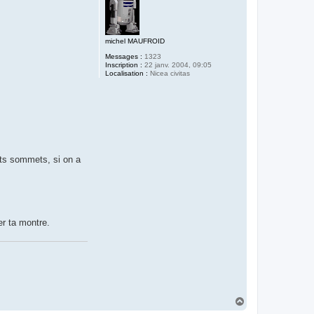
michel MAUFROID
Messages :
1323
Inscription :
22 janv. 2004, 09:05
Localisation :
Nicea civitas
uts sommets, si on a
r ta montre.
H
a