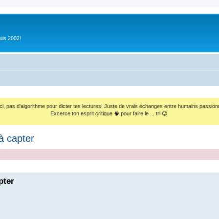
uis 2002!
ci, pas d'algorithme pour dicter tes lectures! Juste de vrais échanges entre humains passion
Excerce ton esprit critique 🧠 pour faire le ... tri 😉.
à capter
pter