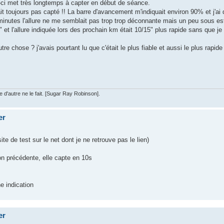
ci met très longtemps à capter en début de séance.
ait toujours pas capté !! La barre d'avancement m'indiquait environ 90% et j'ai 
es minutes l'allure ne me semblait pas trop trop déconnante mais un peu sous
t l'allure indiquée lors des prochain km était 10/15" plus rapide sans que je 
e chose ? j'avais pourtant lu que c'était le plus fiable et aussi le plus rapide
'autre ne le fait. [Sugar Ray Robinson].
er
te de test sur le net dont je ne retrouve pas le lien)
ion précédente, elle capte en 10s
e indication
er