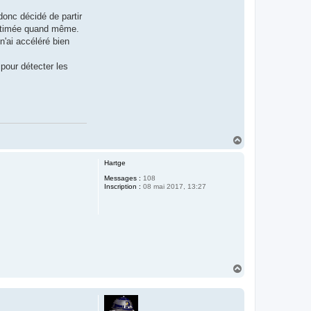
donc décidé de partir
 estimée quand même.
n'ai accéléré bien
 pour détecter les
H
a
u
Hartge
t
Messages :
108
Inscription :
08 mai 2017, 13:27
H
a
u
t