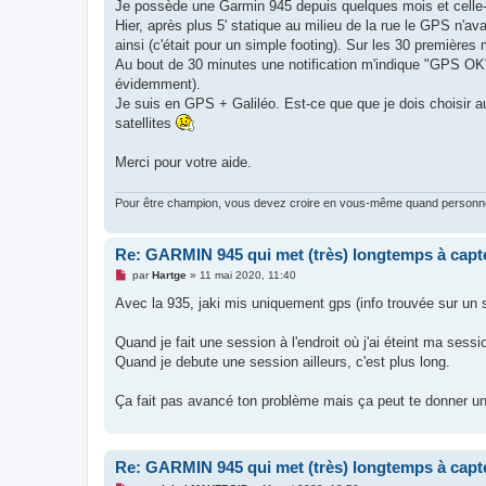
g
Je possède une Garmin 945 depuis quelques mois et celle-
e
Hier, après plus 5' statique au milieu de la rue le GPS n'av
n
o
ainsi (c'était pour un simple footing). Sur les 30 premièr
n
Au bout de 30 minutes une notification m'indique "GPS OK" e
l
u
évidemment).
Je suis en GPS + Galiléo. Est-ce que que je dois choisir autr
satellites
Merci pour votre aide.
Pour être champion, vous devez croire en vous-même quand personne d
Re: GARMIN 945 qui met (très) longtemps à capt
M
par
Hartge
»
11 mai 2020, 11:40
e
s
Avec la 935, jaki mis uniquement gps (info trouvée sur un si
s
a
g
Quand je fait une session à l'endroit où j'ai éteint ma sess
e
Quand je debute une session ailleurs, c'est plus long.
n
o
n
Ça fait pas avancé ton problème mais ça peut te donner un
l
u
Re: GARMIN 945 qui met (très) longtemps à capt