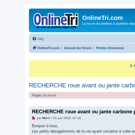
OnlineTri.com
Le forum du triathlon & duathlon dep
FAQ
OnlineTri.com
Accueil du forum
Petites Annonces
⚠️
I
RECHERCHE roue avant ou jante carbo
Règles du forum
RECHERCHE roue avant ou jante carbone p
M
par
Merri
»
01 juin 2020, 07:19
e
s
Bonjour à tous,
s
Les petits désagréments de la vie ayant vocation à voler 
a