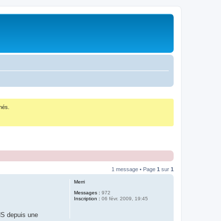
nés.
1 message • Page
1
sur
1
Merri
Messages :
972
Inscription :
06 févr. 2009, 19:45
 HS depuis une