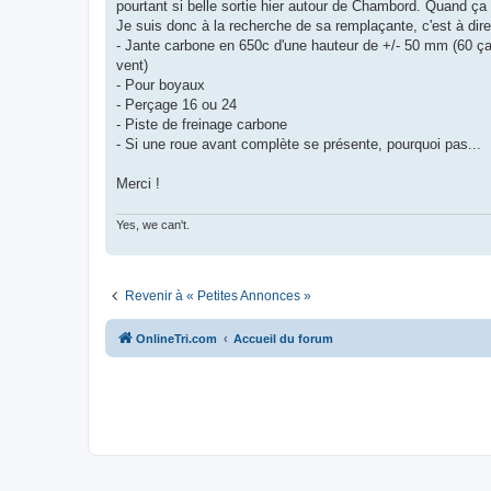
g
pourtant si belle sortie hier autour de Chambord. Quand ça
e
Je suis donc à la recherche de sa remplaçante, c'est à dire
n
o
- Jante carbone en 650c d'une hauteur de +/- 50 mm (60 ça i
n
vent)
l
u
- Pour boyaux
- Perçage 16 ou 24
- Piste de freinage carbone
- Si une roue avant complète se présente, pourquoi pas...
Merci !
Yes, we can't.
Revenir à « Petites Annonces »
OnlineTri.com
Accueil du forum