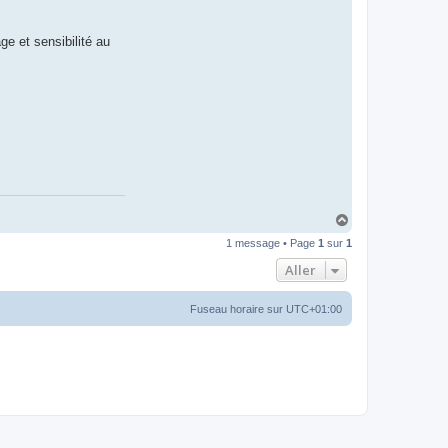
ge et sensibilité au
H
a
1 message • Page
1
sur
1
u
t
Aller
Fuseau horaire sur
UTC+01:00