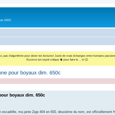
uis 2002!
ci, pas d'algorithme pour dicter tes lectures! Juste de vrais échanges entre humains passion
Excerce ton esprit critique 🧠 pour faire le ... tri 😉.
ne pour boyaux dim. 650c
our boyaux dim. 650c
en escadrille, ma jante Zipp 404 en 650, deuxième du nom, est officiellement