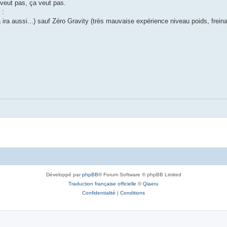
 veut pas, ça veut pas.
 :
ra aussi...) sauf Zéro Gravity (très mauvaise expérience niveau poids, freina
Développé par
phpBB
® Forum Software © phpBB Limited
Traduction française officielle
©
Qiaeru
Confidentialité
|
Conditions