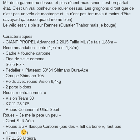
ML de la gamme au dessus et plus récent mais sinon il est en parfait
n
o
état. C’est un vrai bonheur de rouler dessus. Les grognons diront que ce
n
n’est pas un vélo de montagne et ils n’ont pas tort mais à moins d’être
l
u
savoyard ça passe quand même bien).
Le vélo est visible sur Rennes (Quartier Thabor mais je bouge)
Caractéristiques
- GIANT PROPEL Advanced 2 2015 Taille ML (Je fais 1,83m –
Recommandation : entre 1,77m et 1,87m)
- Cadre + fourche carbone
- Tige de selle carbone
- Selle Fizik
- Pédalier + Plateaux 50*34 Shimano Dura-Ace
- Groupe Shimano 105
- Poids avec roues Vision 8,4kg
- 2 porte bidons
Roues « entrainement »
- Vision Team 30
- K7 11 28 105
- Pneus Continental Ultra Sport
Roues « Je me la pete un peu »
- Giant SLR Aéro
- Roues alu + flasque Carbone (pas des « full carbone », faut pas
déconner
)
- K7 11 28 Ultégra