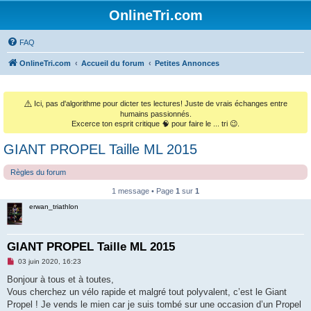
OnlineTri.com
FAQ
OnlineTri.com
Accueil du forum
Petites Annonces
⚠️
Ici, pas d'algorithme pour dicter tes lectures! Juste de vrais échanges entre
humains passionnés.
Excerce ton esprit critique 🧠 pour faire le ... tri 😉.
GIANT PROPEL Taille ML 2015
Règles du forum
1 message • Page
1
sur
1
erwan_triathlon
GIANT PROPEL Taille ML 2015
M
03 juin 2020, 16:23
e
s
Bonjour à tous et à toutes,
s
Vous cherchez un vélo rapide et malgré tout polyvalent, c’est le Giant
a
g
Propel ! Je vends le mien car je suis tombé sur une occasion d’un Propel
e