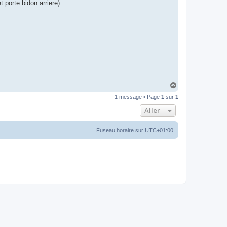
porte bidon arriere)
H
a
1 message • Page
1
sur
1
u
t
Aller
Fuseau horaire sur
UTC+01:00