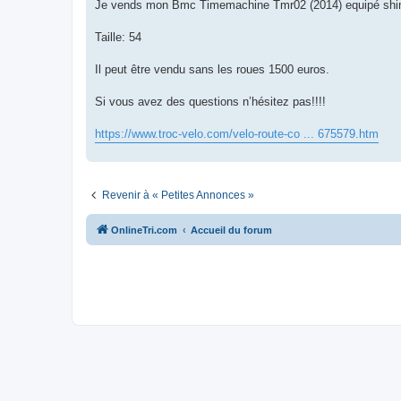
g
Je vends mon Bmc Timemachine Tmr02 (2014) equipé shimano 
e
n
o
Taille: 54
n
l
u
Il peut être vendu sans les roues 1500 euros.
Si vous avez des questions n’hésitez pas!!!!
https://www.troc-velo.com/velo-route-co ... 675579.htm
Revenir à « Petites Annonces »
OnlineTri.com
Accueil du forum