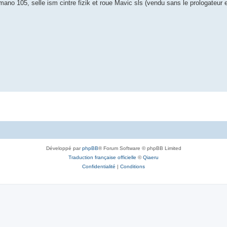
105, selle ism cintre fizik et roue Mavic sls (vendu sans le prologateur et 
Développé par
phpBB
® Forum Software © phpBB Limited
Traduction française officielle
©
Qiaeru
Confidentialité
|
Conditions