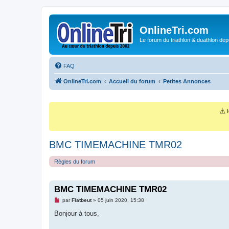
OnlineTri.com
Le forum du triathlon & duathlon dep
FAQ
OnlineTri.com
Accueil du forum
Petites Annonces
⚠️
I
BMC TIMEMACHINE TMR02
Règles du forum
BMC TIMEMACHINE TMR02
M
par
Flatbeut
»
05 juin 2020, 15:38
e
s
Bonjour à tous,
s
a