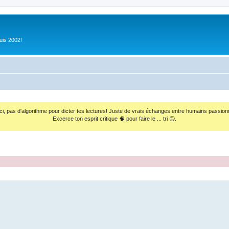
uis 2002!
ci, pas d'algorithme pour dicter tes lectures! Juste de vrais échanges entre humains passion
Excerce ton esprit critique 🧠 pour faire le ... tri 😉.