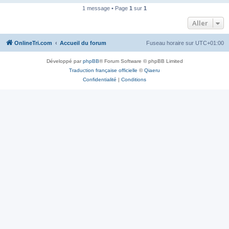
n
1 message • Page
1
sur
1
o
n
Aller
l
u
OnlineTri.com
Accueil du forum
Fuseau horaire sur
UTC+01:00
Développé par
phpBB
® Forum Software © phpBB Limited
Traduction française officielle
©
Qiaeru
Confidentialité
|
Conditions