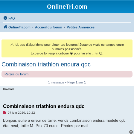
OnlineTri.com
FAQ
OnlineTri.com
Accueil du forum
Petites Annonces
⚠️
Ici, pas d'algorithme pour dicter tes lectures! Juste de vrais échanges entre
humains passionnés.
Excerce ton esprit critique 🧠 pour faire le ... tri 😉.
Combinaison triathlon endura qdc
Règles du forum
1 message • Page
1
sur
1
Davhad
Combinaison triathlon endura qdc
M
07 juin 2020, 10:22
e
s
Bonjour, suite à erreur de taille, vends combinaison endura modèle qdc
s
état neuf, taille M. Prix 70 euros. Photos par mail.
a
g
e