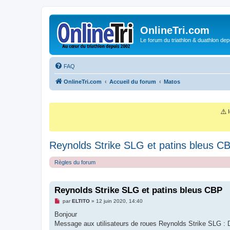
OnlineTri.com
Le forum du triathlon & duathlon dep
FAQ
OnlineTri.com
Accueil du forum
Matos
⚠️
I
Reynolds Strike SLG et patins bleus C
Règles du forum
Reynolds Strike SLG et patins bleus CBP
M
par
ELTITO
»
12 juin 2020, 14:40
e
s
Bonjour
s
Message aux utilisateurs de roues Reynolds Strike SLG : De f
a