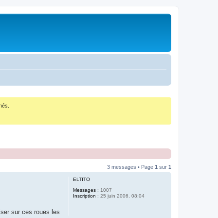
nés.
3 messages • Page
1
sur
1
ELTITO
Messages :
1007
Inscription :
25 juin 2006, 08:04
iser sur ces roues les