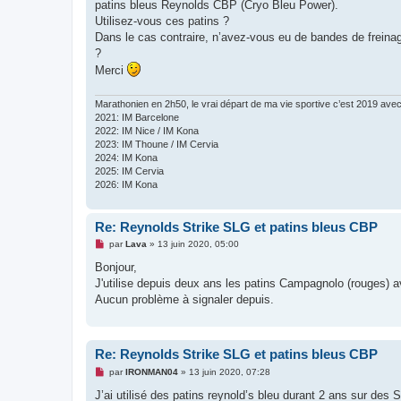
g
patins bleus Reynolds CBP (Cryo Bleu Power).
e
Utilisez-vous ces patins ?
n
o
Dans le cas contraire, n’avez-vous eu de bandes de freina
n
?
l
u
Merci
Marathonien en 2h50, le vrai départ de ma vie sportive c’est 2019 av
2021: IM Barcelone
2022: IM Nice / IM Kona
2023: IM Thoune / IM Cervia
2024: IM Kona
2025: IM Cervia
2026: IM Kona
Re: Reynolds Strike SLG et patins bleus CBP
M
par
Lava
»
13 juin 2020, 05:00
e
s
Bonjour,
s
J'utilise depuis deux ans les patins Campagnolo (rouges) 
a
g
Aucun problème à signaler depuis.
e
n
o
n
l
Re: Reynolds Strike SLG et patins bleus CBP
u
M
par
IRONMAN04
»
13 juin 2020, 07:28
e
s
J’ai utilisé des patins reynold’s bleu durant 2 ans sur des