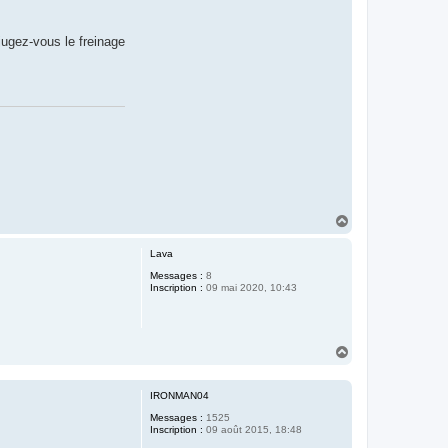
ugez-vous le freinage
H
a
u
Lava
t
Messages :
8
Inscription :
09 mai 2020, 10:43
H
a
u
t
IRONMAN04
Messages :
1525
Inscription :
09 août 2015, 18:48