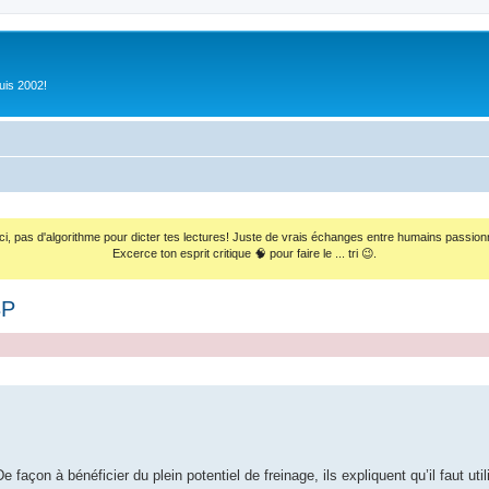
uis 2002!
ci, pas d'algorithme pour dicter tes lectures! Juste de vrais échanges entre humains passion
Excerce ton esprit critique 🧠 pour faire le ... tri 😉.
BP
açon à bénéficier du plein potentiel de freinage, ils expliquent qu’il faut util