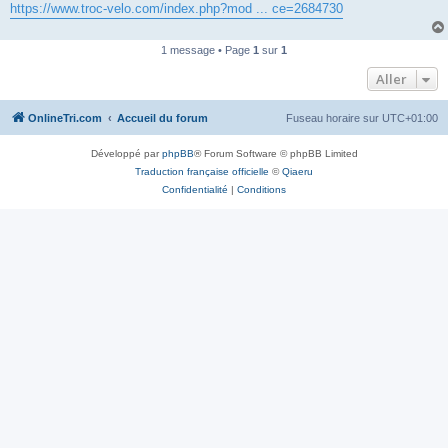
https://www.troc-velo.com/index.php?mod ... ce=2684730
n
o
n
l
1 message • Page
1
sur
1
u
Aller
OnlineTri.com
Accueil du forum
Fuseau horaire sur
UTC+01:00
Développé par
phpBB
® Forum Software © phpBB Limited
Traduction française officielle
©
Qiaeru
Confidentialité
|
Conditions