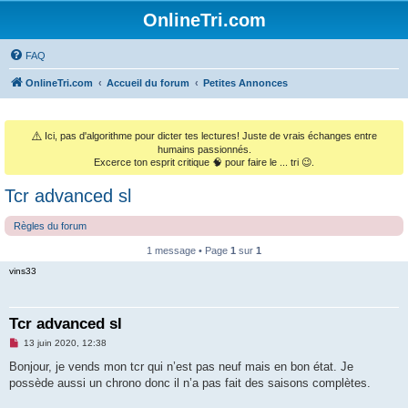
OnlineTri.com
FAQ
OnlineTri.com
Accueil du forum
Petites Annonces
⚠️
Ici, pas d'algorithme pour dicter tes lectures! Juste de vrais échanges entre
humains passionnés.
Excerce ton esprit critique 🧠 pour faire le ... tri 😉.
Tcr advanced sl
Règles du forum
1 message • Page
1
sur
1
vins33
Tcr advanced sl
M
13 juin 2020, 12:38
e
s
Bonjour, je vends mon tcr qui n’est pas neuf mais en bon état. Je
s
possède aussi un chrono donc il n’a pas fait des saisons complètes.
a
g
e