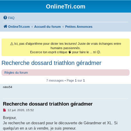
OnlineTri.com
FAQ
OnlineTri.com
Accueil du forum
Petites Annonces
⚠️
Ici, pas d'algorithme pour dicter tes lectures! Juste de vrais échanges entre
humains passionnés.
Excerce ton esprit critique 🧠 pour faire le ... tri 😉.
Recherche dossard triathlon géradmer
Règles du forum
7 messages • Page
1
sur
1
nitro54
Recherche dossard triathlon géradmer
M
12 juil. 2020, 15:52
e
s
Bonjour,
s
Je recherche un dossard pour le découverte de Gérardmer et XL. Si
a
g
quelqu'un en a un à vendre, je suis preneur.
e