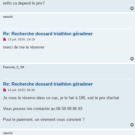
e
enfin ca depend le prix?
n
o
n
l
nitro54
u
Re: Recherche dossard triathlon géradmer
M
13 juil. 2020, 19:19
e
s
merci de me le réserver
s
a
g
e
n
Francois_C_59
o
n
l
u
Re: Recherche dossard triathlon géradmer
M
14 juil. 2020, 09:36
e
s
Je vous le réserve dans ce cas, je le fait à 190, soit le prix d'achat
s
a
g
Vous pouvez me contacter au 06 59 99 86 93
e
n
o
Pour le paiement, un virement vous convient ?
n
l
u
nitro54