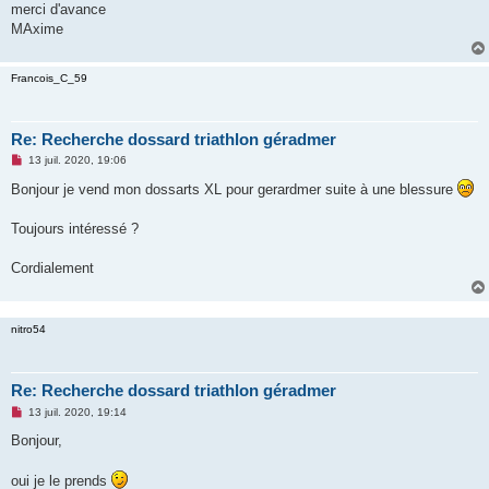
merci d'avance
n
o
MAxime
n
l
u
Francois_C_59
Re: Recherche dossard triathlon géradmer
M
13 juil. 2020, 19:06
e
s
Bonjour je vend mon dossarts XL pour gerardmer suite à une blessure
s
a
g
Toujours intéressé ?
e
n
o
Cordialement
n
l
u
nitro54
Re: Recherche dossard triathlon géradmer
M
13 juil. 2020, 19:14
e
s
Bonjour,
s
a
g
oui je le prends