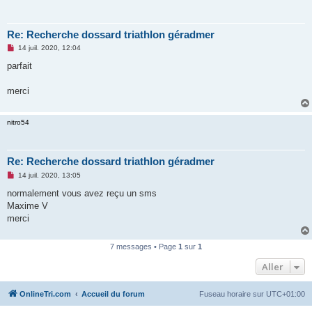
Re: Recherche dossard triathlon géradmer
M
14 juil. 2020, 12:04
e
s
parfait
s
a
g
merci
e
n
o
nitro54
n
l
u
Re: Recherche dossard triathlon géradmer
M
14 juil. 2020, 13:05
e
s
normalement vous avez reçu un sms
s
Maxime V
a
g
merci
e
n
o
7 messages • Page
1
sur
1
n
l
Aller
u
OnlineTri.com
Accueil du forum
Fuseau horaire sur
UTC+01:00