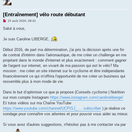
[Entraînement] vélo route débutant
M
15 août 2020, 08:41
e
s
Salut à vous,
s
a
g
Je suis Caroline LIBERGE,
e
n
o
Début 2016, de part ma détermination, j'ai pris la décision après une fin
n
de contrat d'intérim dans l'aéronautique, de me créer un challenge en me
l
u
projetant dans le monde d'internet et plus exactement : comment gagner
de l'argent sur internet, en vivant de ma passion qui est le vélo? Ma
mission : me créer un site internet sur le cyclisme et être indépendante
financièrement ce qui m'offrira l'opportunité de me créer un business qui
ressemble plus à mon mode de vie.
Dans le but d’optimiser ce que je propose (Conseils cyclisme | Nutrition
sur mon compte Instagram
https://www.instagram.com/carolineliberge/
Et tutos vidéos sur ma Chaîne YouTube
https://www.youtube.com/channel/UCPtSJ_ ... subscriber
) je réalise ce
sondage pour connaître vos attentes et pour pouvoir vous aider au mieux.
Si vous avez d'autres suggestions, n'hésitez pas à me contacter via par