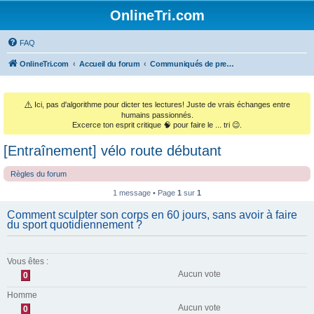
OnlineTri.com
FAQ
OnlineTri.com
Accueil du forum
Communiqués de presse & Annonces commerciales
⚠️
Ici, pas d'algorithme pour dicter tes lectures! Juste de vrais échanges entre
humains passionnés.
Excerce ton esprit critique 🧠 pour faire le ... tri 😉.
[Entraînement] vélo route débutant
Règles du forum
1 message • Page
1
sur
1
Comment sculpter son corps en 60 jours, sans avoir à faire
du sport quotidiennement ?
Vous êtes :
Aucun vote
0
Homme
Aucun vote
0